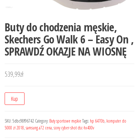
Buty do chodzenia męskie,
Skechers Go Walk 6 – Easy On ,
SPRAWDŹ OKAZJE NA WIOSNĘ
539,99
zł
Kup
SKU:
5dbc98f96742
Category:
Buty sportowe męskie
Tags:
hp 6470b
,
komputer do
5000 zł 2018
,
samsung a72 cena
,
sony cyber-shot dsc-hx400v