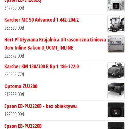
347789,00
zł
Karcher MC 50 Advanced 1.442-204.2
265680,00
zł
Hert.Pl Używana Krajalnica Ultrasoniczna Liniowa
Ucm Inline Bakon U_UCMI_INLINE
225572,00
zł
Karcher KM 130/300 R Bp 1.186-122.0
220562,77
zł
Optoma ZU2200
212999,00
zł
Epson EB-PU2220B - bez obiektywu
199000,00
zł
Epson EB-PU2220B