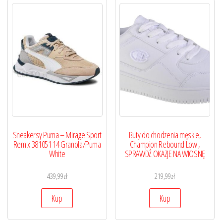
Sneakersy Puma – Mirage Sport
Buty do chodzenia męskie,
Remix 381051 14 Granola/Puma
Champion Rebound Low ,
White
SPRAWDŹ OKAZJE NA WIOSNĘ
439,99
zł
219,99
zł
Kup
Kup