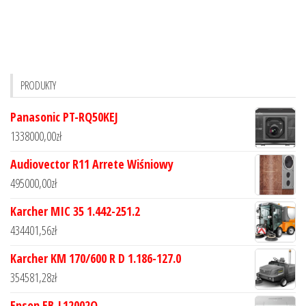
PRODUKTY
Panasonic PT-RQ50KEJ
1338000,00
zł
Audiovector R11 Arrete Wiśniowy
495000,00
zł
Karcher MIC 35 1.442-251.2
434401,56
zł
Karcher KM 170/600 R D 1.186-127.0
354581,28
zł
Epson EB-L12002Q