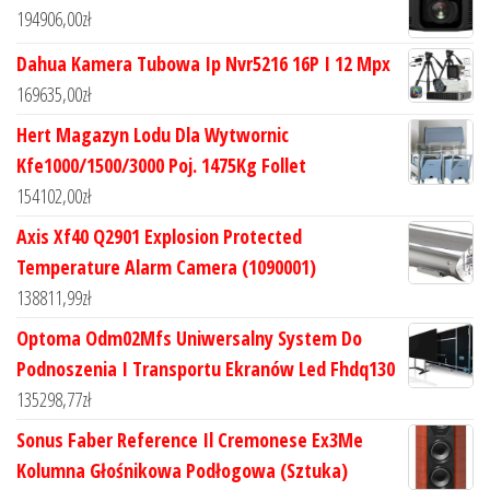
194906,00
zł
Dahua Kamera Tubowa Ip Nvr5216 16P I 12 Mpx
169635,00
zł
Hert Magazyn Lodu Dla Wytwornic
Kfe1000/1500/3000 Poj. 1475Kg Follet
154102,00
zł
Axis Xf40 Q2901 Explosion Protected
Temperature Alarm Camera (1090001)
138811,99
zł
Optoma Odm02Mfs Uniwersalny System Do
Podnoszenia I Transportu Ekranów Led Fhdq130
135298,77
zł
Sonus Faber Reference Il Cremonese Ex3Me
Kolumna Głośnikowa Podłogowa (Sztuka)