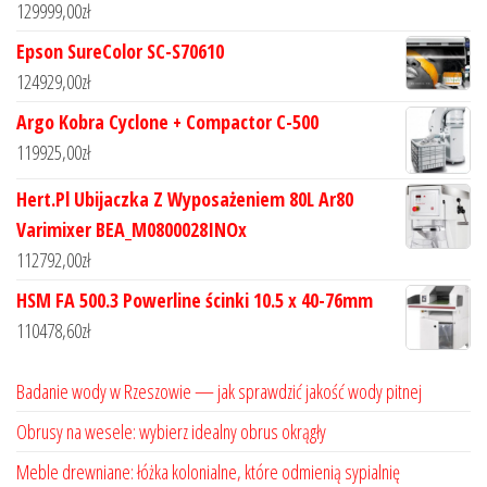
129999,00
zł
Epson SureColor SC-S70610
124929,00
zł
Argo Kobra Cyclone + Compactor C-500
119925,00
zł
Hert.Pl Ubijaczka Z Wyposażeniem 80L Ar80
Varimixer BEA_M0800028INOx
112792,00
zł
HSM FA 500.3 Powerline ścinki 10.5 x 40-76mm
110478,60
zł
Badanie wody w Rzeszowie — jak sprawdzić jakość wody pitnej
Obrusy na wesele: wybierz idealny obrus okrągły
Meble drewniane: łóżka kolonialne, które odmienią sypialnię