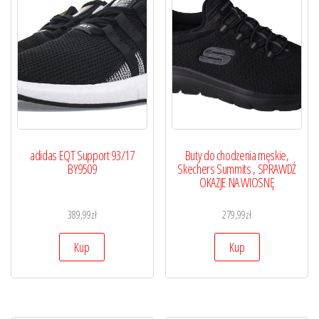
adidas EQT Support 93/17
Buty do chodzenia męskie,
BY9509
Skechers Summits , SPRAWDŹ
OKAZJE NA WIOSNĘ
389,99
zł
279,99
zł
Kup
Kup