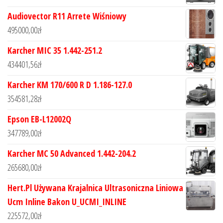
Audiovector R11 Arrete Wiśniowy
495000,00
zł
Karcher MIC 35 1.442-251.2
434401,56
zł
Karcher KM 170/600 R D 1.186-127.0
354581,28
zł
Epson EB-L12002Q
347789,00
zł
Karcher MC 50 Advanced 1.442-204.2
265680,00
zł
Hert.Pl Używana Krajalnica Ultrasoniczna Liniowa
Ucm Inline Bakon U_UCMI_INLINE
225572,00
zł