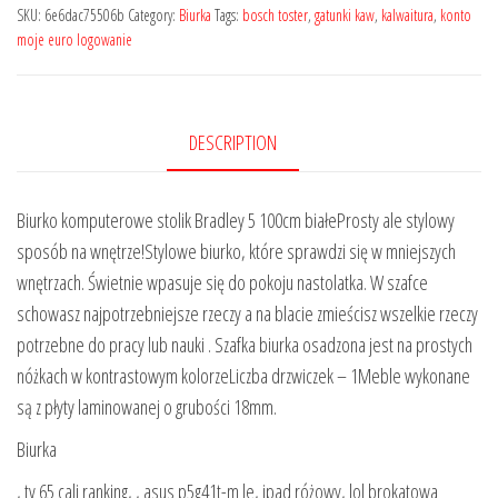
SKU:
6e6dac75506b
Category:
Biurka
Tags:
bosch toster
,
gatunki kaw
,
kalwaitura
,
konto
moje euro logowanie
DESCRIPTION
Biurko komputerowe stolik Bradley 5 100cm białeProsty ale stylowy
sposób na wnętrze!Stylowe biurko, które sprawdzi się w mniejszych
wnętrzach. Świetnie wpasuje się do pokoju nastolatka. W szafce
schowasz najpotrzebniejsze rzeczy a na blacie zmieścisz wszelkie rzeczy
potrzebne do pracy lub nauki . Szafka biurka osadzona jest na prostych
nóżkach w kontrastowym kolorzeLiczba drzwiczek – 1Meble wykonane
są z płyty laminowanej o grubości 18mm.
Biurka
, tv 65 cali ranking, , asus p5g41t-m le, ipad różowy, lol brokatowa