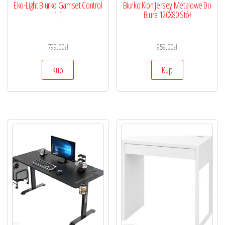
Eko-Light Biurko Gamset Control
Biurko Klon Jersey Metalowe Do
1.1
Biura 120X80 Stół
799,00
zł
959,00
zł
Kup
Kup