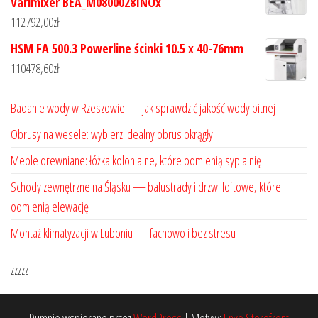
Varimixer BEA_M0800028INOx
112792,00
zł
HSM FA 500.3 Powerline ścinki 10.5 x 40-76mm
110478,60
zł
Badanie wody w Rzeszowie — jak sprawdzić jakość wody pitnej
Obrusy na wesele: wybierz idealny obrus okrągły
Meble drewniane: łóżka kolonialne, które odmienią sypialnię
Schody zewnętrzne na Śląsku — balustrady i drzwi loftowe, które
odmienią elewację
Montaż klimatyzacji w Luboniu — fachowo i bez stresu
zzzzz
Dumnie wspierane przez
WordPress
|
Motyw:
Envo Storefront