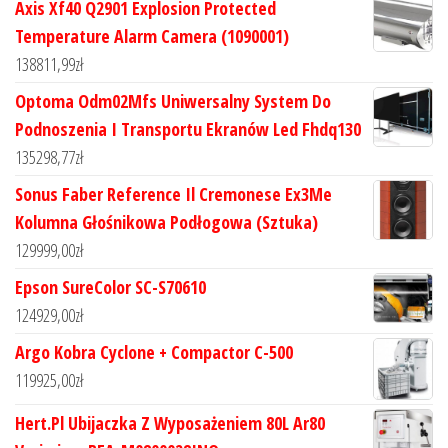
Axis Xf40 Q2901 Explosion Protected
Temperature Alarm Camera (1090001)
138811,99
zł
Optoma Odm02Mfs Uniwersalny System Do
Podnoszenia I Transportu Ekranów Led Fhdq130
135298,77
zł
Sonus Faber Reference Il Cremonese Ex3Me
Kolumna Głośnikowa Podłogowa (Sztuka)
129999,00
zł
Epson SureColor SC-S70610
124929,00
zł
Argo Kobra Cyclone + Compactor C-500
119925,00
zł
Hert.Pl Ubijaczka Z Wyposażeniem 80L Ar80