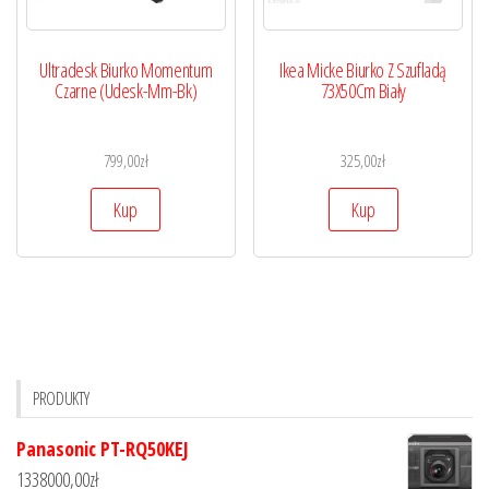
Ultradesk Biurko Momentum
Ikea Micke Biurko Z Szufladą
Czarne (Udesk-Mm-Bk)
73X50Cm Biały
799,00
zł
325,00
zł
Kup
Kup
PRODUKTY
Panasonic PT-RQ50KEJ
1338000,00
zł