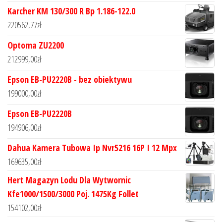
Karcher KM 130/300 R Bp 1.186-122.0
220562,77
zł
Optoma ZU2200
212999,00
zł
Epson EB-PU2220B - bez obiektywu
199000,00
zł
Epson EB-PU2220B
194906,00
zł
Dahua Kamera Tubowa Ip Nvr5216 16P I 12 Mpx
169635,00
zł
Hert Magazyn Lodu Dla Wytwornic
Kfe1000/1500/3000 Poj. 1475Kg Follet
154102,00
zł