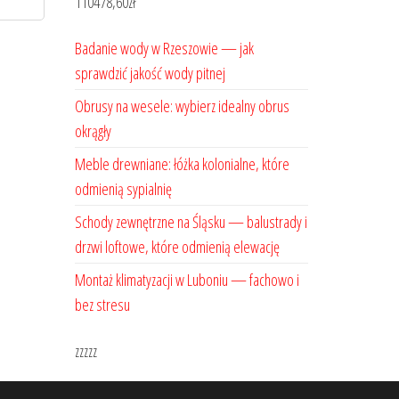
110478,60
zł
Badanie wody w Rzeszowie — jak
sprawdzić jakość wody pitnej
Obrusy na wesele: wybierz idealny obrus
okrągły
Meble drewniane: łóżka kolonialne, które
odmienią sypialnię
Schody zewnętrzne na Śląsku — balustrady i
drzwi loftowe, które odmienią elewację
Montaż klimatyzacji w Luboniu — fachowo i
bez stresu
zzzzz