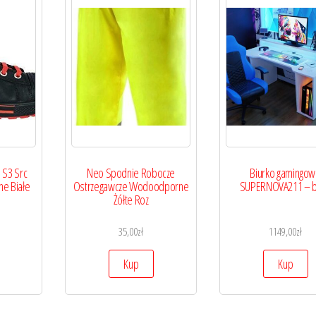
 S3 Src
Neo Spodnie Robocze
Biurko gamingo
ne Białe
Ostrzegawcze Wodoodporne
SUPERNOVA211 – b
Żółte Roz
35,00
zł
1149,00
zł
Kup
Kup