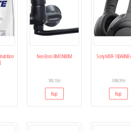
nutrition
Neo Boro BMON80M
Sony MDR-100ABNB c
g
188,10
zł
1008,99
zł
Kup
Kup