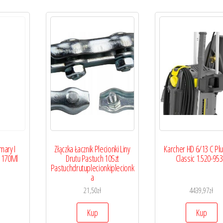
mary I
Złączka Łacznik Plecionki Liny
Karcher HD 6/13 C Plu
 170Ml
Drutu Pastuch 10Szt
Classic 1.520-953
Pastuchdrutuplecionkiplecionk
a
21,50
zł
4439,97
zł
Kup
Kup