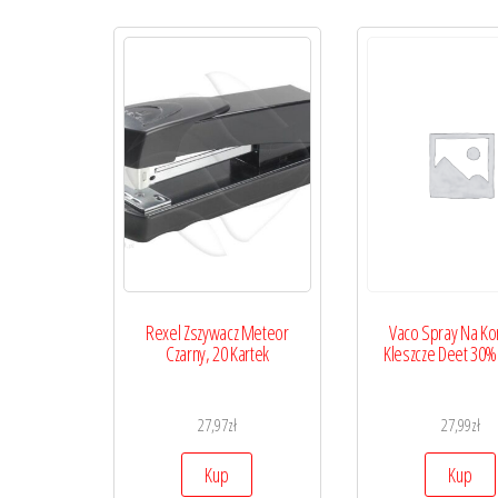
Rexel Zszywacz Meteor
Vaco Spray Na Ko
Czarny, 20 Kartek
Kleszcze Deet 30%
27,97
zł
27,99
zł
Kup
Kup