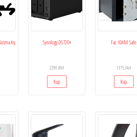
Plasma Aq
Synology DS720+
Fac 104 M Safe
2299,00
zł
1315,34
zł
Kup
Kup