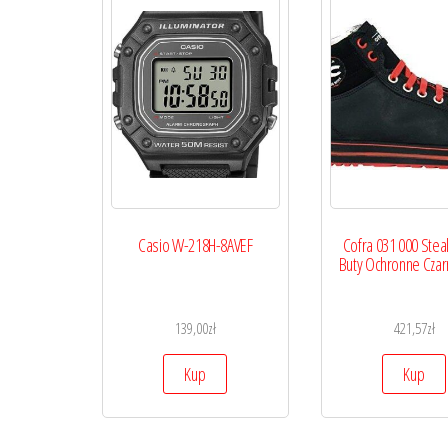
Casio W-218H-8AVEF
Cofra 031 000 Steal
Buty Ochronne Czar
139,00
zł
421,57
zł
Kup
Kup