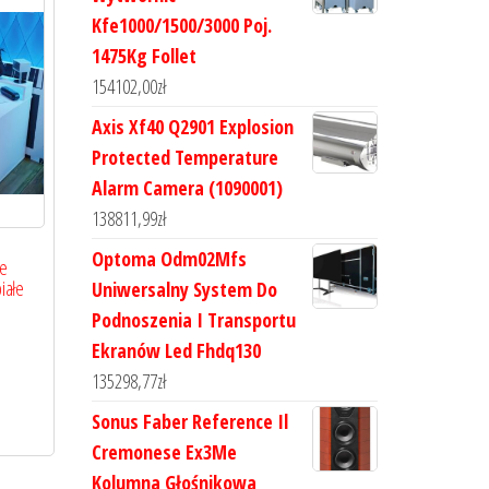
Kfe1000/1500/3000 Poj.
1475Kg Follet
154102,00
zł
Axis Xf40 Q2901 Explosion
Protected Temperature
Alarm Camera (1090001)
138811,99
zł
Optoma Odm02Mfs
we
iałe
Uniwersalny System Do
Podnoszenia I Transportu
Ekranów Led Fhdq130
135298,77
zł
Sonus Faber Reference Il
Cremonese Ex3Me
Kolumna Głośnikowa