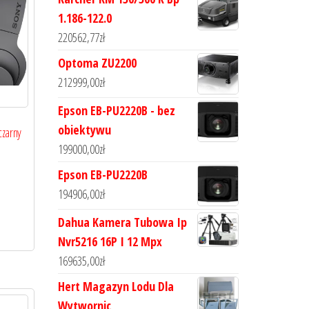
1.186-122.0
220562,77
zł
Optoma ZU2200
212999,00
zł
Epson EB-PU2220B - bez
obiektywu
zarny
199000,00
zł
Epson EB-PU2220B
194906,00
zł
Dahua Kamera Tubowa Ip
Nvr5216 16P I 12 Mpx
169635,00
zł
Hert Magazyn Lodu Dla
Wytwornic