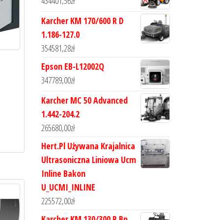
434401,56
zł
Karcher KM 170/600 R D
1.186-127.0
354581,28
zł
Epson EB-L12002Q
347789,00
zł
Karcher MC 50 Advanced
1.442-204.2
265680,00
zł
Hert.Pl Używana Krajalnica
Ultrasoniczna Liniowa Ucm
Inline Bakon
U_UCMI_INLINE
225572,00
zł
Karcher KM 130/300 R Bp