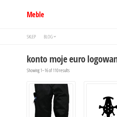
Przejdź
do
Meble
treści
SKLEP
BLOG
konto moje euro logowan
Showing 1–16 of 110 results