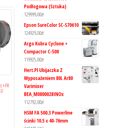
Podłogowa (Sztuka)
129999,00
zł
Epson SureColor SC-S70610
124929,00
zł
Argo Kobra Cyclone +
Compactor C-500
119925,00
zł
Hert.Pl Ubijaczka Z
Wyposażeniem 80L Ar80
s + FR
Varimixer
.0
BEA_M0800028INOx
112792,00
zł
HSM FA 500.3 Powerline
ścinki 10.5 x 40-76mm