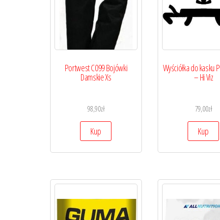
Portwest C099 Bojówki
Wyściółka do kasku 
Damskie Xs
– Hi Viz
98,90
zł
79,00
zł
Kup
Kup