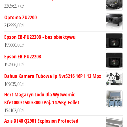
220562,77
zł
Optoma ZU2200
212999,00
zł
Epson EB-PU2220B - bez obiektywu
199000,00
zł
Epson EB-PU2220B
194906,00
zł
Dahua Kamera Tubowa Ip Nvr5216 16P I 12 Mpx
169635,00
zł
Hert Magazyn Lodu Dla Wytwornic
Kfe1000/1500/3000 Poj. 1475Kg Follet
154102,00
zł
Axis Xf40 Q2901 Explosion Protected