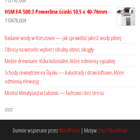
112792,00
zł
HSM FA 500.3 Powerline ścinki 10.5 x 40-76mm
110478,60
zł
Badanie wody w Rzeszowie — jak sprawdzić jakość wody pitnej
Obrusy na wesele: wybierz idealny obrus okrągły
Meble drewniane: łóżka kolonialne, które odmienią sypialnię
Schody zewnętrzne na Śląsku — balustrady i drzwi loftowe, które
odmienią elewację
Montaż klimatyzacji w Luboniu — fachowo i bez stresu
zzzzz
Dumnie wspierane przez
WordPress
|
Motyw:
Envo Storefront