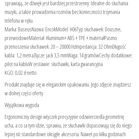
sprawiają, że dźwięk jest bardziej przestrzenny. Idealne do słuchania
muzyki, a także prowadzenia rozmów bez konieczności trzymania
telefonu w ręku.
Marka: BaseusNazwa: EncokModel: H06Typ słuchawek: Douszne,
przewodoweMateriał: Aluminium+ ABS + TPE + materiałPasmo
przenoszenia słuchawek: 20 – 20000 HzImpedancja: 32 OhmDługość
kabla: 1,2 metraZłącze: jack 3,5 mmWaga: 14 gramówCechy dodatkowe:
pilot na kabluW zestawie: słuchawki, karta gwarancyjna
KGO: 0,02 zł netto
Produkt znajduje się w eleganckim opakowaniu. Jego zdjęcie znajdziesz
w dolnej części oferty.
Wyjątkowa wygoda
Ergonomiczny design wtyczek precyzyjnie odzwierciedla geometrię
ucha, a co za tym idzie, sprawia, że słuchawki dopasowują się do niego
lepiej niż standardowe okrągłe akcesoria. Nawet po kilku godzinach