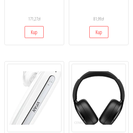
171,27
zł
81,99
zł
Kup
Kup