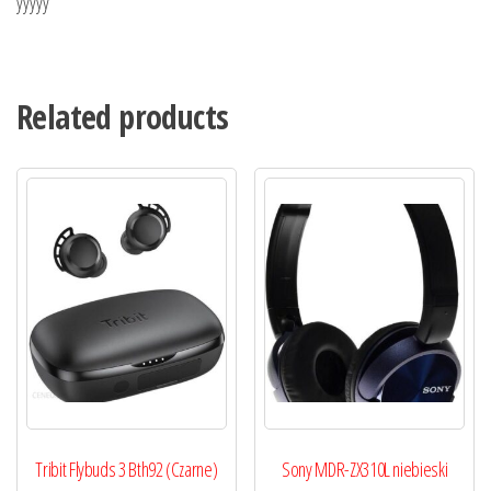
yyyyy
Related products
Tribit Flybuds 3 Bth92 (Czarne)
Sony MDR-ZX310L niebieski