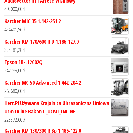
Audiovector R11 Arrete Wiśniowy
495000,00
zł
Karcher MIC 35 1.442-251.2
434401,56
zł
Karcher KM 170/600 R D 1.186-127.0
354581,28
zł
Epson EB-L12002Q
347789,00
zł
Karcher MC 50 Advanced 1.442-204.2
265680,00
zł
Hert.Pl Używana Krajalnica Ultrasoniczna Liniowa
Ucm Inline Bakon U_UCMI_INLINE
225572,00
zł
Karcher KM 130/300 R Bp 1.186-122.0