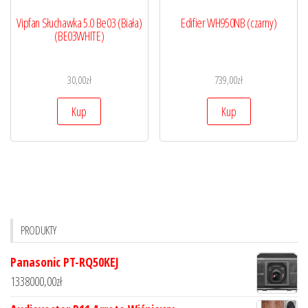
Vipfan Słuchawka 5.0 Be03 (Biała)
Edifier WH950NB (czarny)
(BE03WHITE)
30,00
zł
739,00
zł
Kup
Kup
PRODUKTY
Panasonic PT-RQ50KEJ
1338000,00
zł