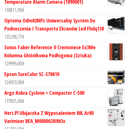
Temperature Alarm Camera (1090001)
138811,99
zł
Optoma Odm02Mfs Uniwersalny System Do
Podnoszenia I Transportu Ekranów Led Fhdq130
135298,77
zł
Sonus Faber Reference Il Cremonese Ex3Me
Kolumna Głośnikowa Podłogowa (Sztuka)
129999,00
zł
Epson SureColor SC-S70610
124929,00
zł
Argo Kobra Cyclone + Compactor C-500
119925,00
zł
Hert.Pl Ubijaczka Z Wyposażeniem 80L Ar80
Varimixer BEA_M0800028INOx