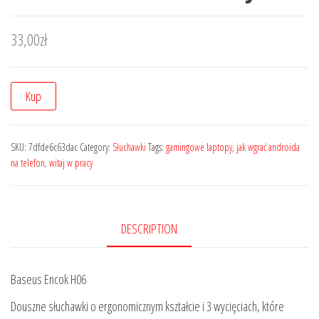
33,00
zł
Kup
SKU:
7dfde6c63dac
Category:
Słuchawki
Tags:
gamingowe laptopy
,
jak wgrać androida
na telefon
,
witaj w pracy
DESCRIPTION
Baseus Encok H06
Douszne słuchawki o ergonomicznym kształcie i 3 wycięciach, które