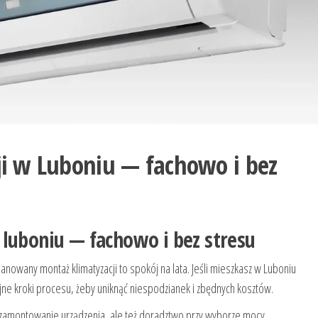
i w Luboniu — fachowo i bez
 luboniu — fachowo i bez stresu
lanowany montaż klimatyzacji to spokój na lata. Jeśli mieszkasz w Luboniu
jne kroki procesu, żeby uniknąć niespodzianek i zbędnych kosztów.
e zamontowanie urządzenia, ale też doradztwo przy wyborze mocy,