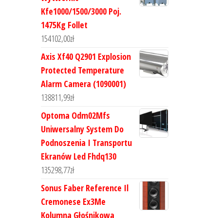
Kfe1000/1500/3000 Poj.
1475Kg Follet
154102,00
zł
Axis Xf40 Q2901 Explosion
Protected Temperature
Alarm Camera (1090001)
138811,99
zł
Optoma Odm02Mfs
Uniwersalny System Do
Podnoszenia I Transportu
Ekranów Led Fhdq130
135298,77
zł
Sonus Faber Reference Il
Cremonese Ex3Me
Kolumna Głośnikowa