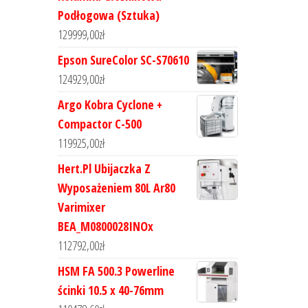
Podłogowa (Sztuka)
129999,00
zł
Epson SureColor SC-S70610
124929,00
zł
Argo Kobra Cyclone +
Compactor C-500
119925,00
zł
Hert.Pl Ubijaczka Z
Wyposażeniem 80L Ar80
Varimixer
BEA_M0800028INOx
112792,00
zł
HSM FA 500.3 Powerline
ścinki 10.5 x 40-76mm