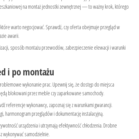
ieszkaniowej na montaż jednostki zewnętrznej — to ważny krok, którego
 które warto negocjować. Sprawdź, czy oferta obejmuje przegląd w
zie awarii.
alizacji, sposób montażu przewodów, zabezpieczenie elewacji i warunki
ed i po montażu
zproblemowe wykonanie prac. Upewnij się, że dostęp do miejsca
e będą blokowani przez meble czy zaparkowane samochody.
ź referencje wykonawcy, zapoznaj się z warunkami gwarancji.
ugi, harmonogram przeglądów i dokumentację instalacyjną.
żywotność urządzenia i utrzymają efektywność chłodzenia. Drobne
żesz wykonywać samodzielnie.