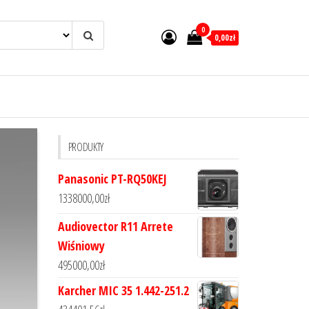
0
0,00zł
PRODUKTY
Panasonic PT-RQ50KEJ
1338000,00
zł
Audiovector R11 Arrete
Wiśniowy
495000,00
zł
Karcher MIC 35 1.442-251.2