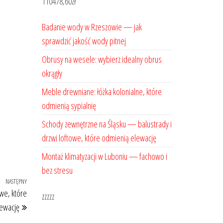
110478,60
zł
Badanie wody w Rzeszowie — jak
sprawdzić jakość wody pitnej
Obrusy na wesele: wybierz idealny obrus
okrągły
Meble drewniane: łóżka kolonialne, które
odmienią sypialnię
Schody zewnętrzne na Śląsku — balustrady i
drzwi loftowe, które odmienią elewację
Montaż klimatyzacji w Luboniu — fachowo i
bez stresu
NASTĘPNY
Następny
we, które
zzzzz
wpis
ewację