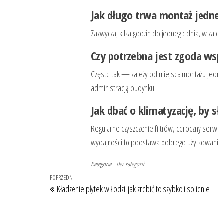
Jak długo trwa montaż jedn
Zazwyczaj kilka godzin do jednego dnia, w z
Czy potrzebna jest zgoda wsp
Często tak — zależy od miejsca montażu jedno
administracją budynku.
Jak dbać o klimatyzację, by s
Regularne czyszczenie filtrów, coroczny serw
wydajności to podstawa dobrego użytkowani
Kategoria
Bez kategorii
Nawigacja
Poprzedni
POPRZEDNI
Kładzenie płytek w Łodzi: jak zrobić to szybko i solidnie
wpisu
wpis