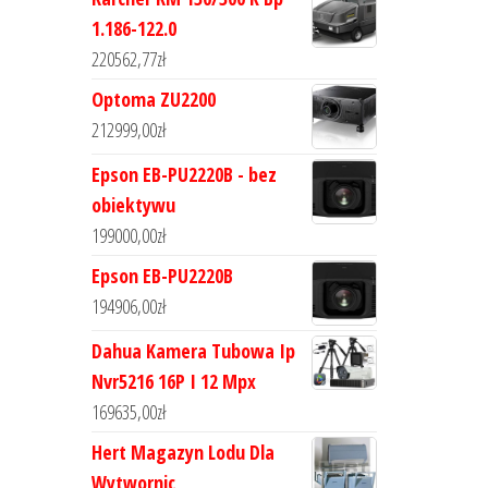
1.186-122.0
220562,77
zł
Optoma ZU2200
212999,00
zł
Epson EB-PU2220B - bez
obiektywu
199000,00
zł
Epson EB-PU2220B
194906,00
zł
Dahua Kamera Tubowa Ip
Nvr5216 16P I 12 Mpx
169635,00
zł
Hert Magazyn Lodu Dla
Wytwornic