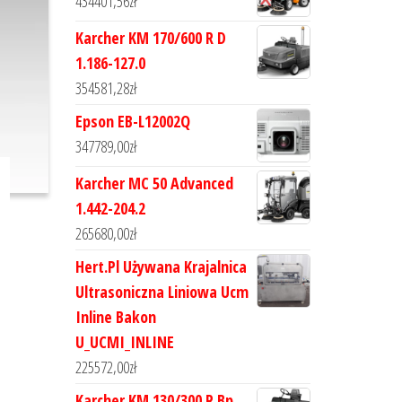
434401,56
zł
Karcher KM 170/600 R D
1.186-127.0
354581,28
zł
Epson EB-L12002Q
347789,00
zł
Karcher MC 50 Advanced
1.442-204.2
265680,00
zł
Hert.Pl Używana Krajalnica
Ultrasoniczna Liniowa Ucm
Inline Bakon
U_UCMI_INLINE
225572,00
zł
Karcher KM 130/300 R Bp