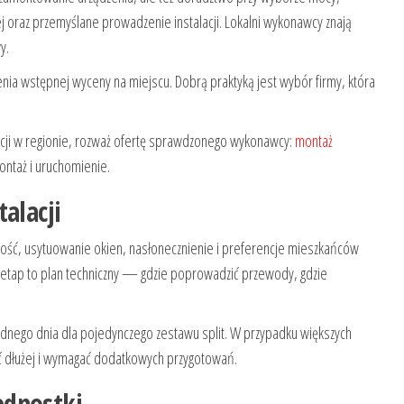
nej oraz przemyślane prowadzenie instalacji. Lokalni wykonawcy znają
y.
ia wstępnej wyceny na miejscu. Dobrą praktyką jest wybór firmy, która
pcji w regionie, rozważ ofertę sprawdzonego wykonawcy:
montaż
ontaż i uruchomienie.
alacji
kość, usytuowanie okien, nasłonecznienie i preferencje mieszkańców
 etap to plan techniczny — gdzie poprowadzić przewody, gdzie
ednego dnia dla pojedynczego zestawu split. W przypadku większych
wać dłużej i wymagać dodatkowych przygotowań.
ednostki