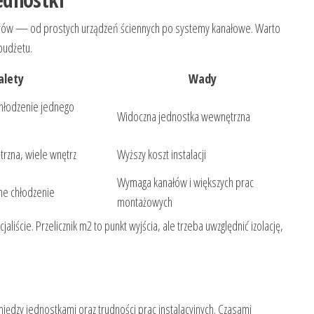
torów — od prostych urządzeń ściennych po systemy kanałowe. Warto
budżetu.
alety
Wady
hłodzenie jednego
Widoczna jednostka wewnętrzna
rzna, wiele wnętrz
Wyższy koszt instalacji
Wymaga kanałów i większych prac
ne chłodzenie
montażowych
iście. Przelicznik m2 to punkt wyjścia, ale trzeba uwzględnić izolację,
iędzy jednostkami oraz trudności prac instalacyjnych. Czasami