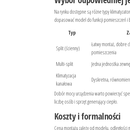
Na rynku dostępne są różne typy klimatyza
dopasować model do funkcji pomieszczeń i 
Typ
Z
Łatwy montaż, dobre c
Split (ścienny)
pomieszczenia
Multi-split
Jedna jednostka zewnęt
Klimatyzacja
Dyskretna, równomier
kanałowa
Dobór mocy urządzenia warto powierzyć specjal
liczbę osób i sprzęt generujący ciepło.
Koszty i formalności
Cena montażu zależy od modelu, odległości m