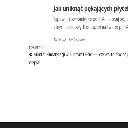
Jak uniknąć pękających płyte
Zapewnij równomierne podłoże, stosuj odpowi
silnych punktowych obciążeń na świeżo położ
Kategoria
Bez kategorii
Nawigacja
Poprzedni
POPRZEDNI
Montaż klimatyzacji w Suchym Lesie — czy warto dodać
wpisu
wpis
ciepła?