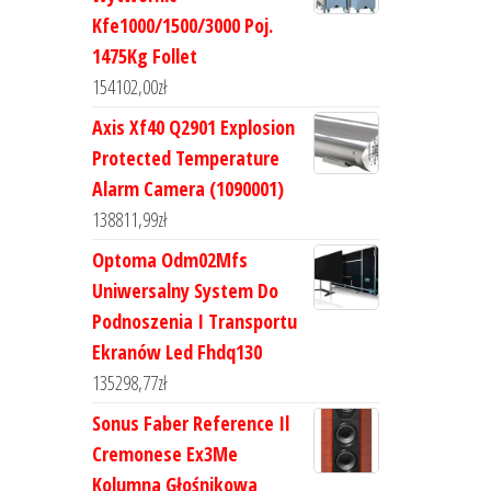
Kfe1000/1500/3000 Poj.
1475Kg Follet
154102,00
zł
Axis Xf40 Q2901 Explosion
Protected Temperature
Alarm Camera (1090001)
138811,99
zł
Optoma Odm02Mfs
Uniwersalny System Do
Podnoszenia I Transportu
Ekranów Led Fhdq130
135298,77
zł
Sonus Faber Reference Il
Cremonese Ex3Me
Kolumna Głośnikowa