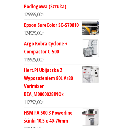
Podłogowa (Sztuka)
129999,00
zł
Epson SureColor SC-S70610
124929,00
zł
Argo Kobra Cyclone +
Compactor C-500
119925,00
zł
Hert.Pl Ubijaczka Z
Wyposażeniem 80L Ar80
Varimixer
BEA_M0800028INOx
112792,00
zł
HSM FA 500.3 Powerline
ścinki 10.5 x 40-76mm