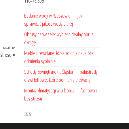
110478,60
zł
Badanie wody w Rzeszowie — jak
sprawdzić jakość wody pitnej
Obrusy na wesele: wybierz idealny obrus
okrągły
NASTĘPNY
Następny
Meble drewniane: łóżka kolonialne, które
 stresu
wpis
odmienią sypialnię
Schody zewnętrzne na Śląsku — balustrady i
drzwi loftowe, które odmienią elewację
Montaż klimatyzacji w Luboniu — fachowo i
bez stresu
zzzzz