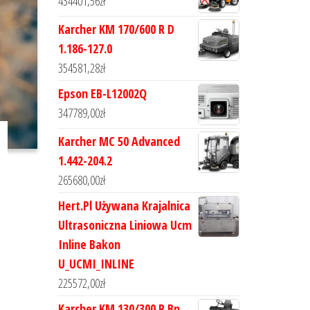
434401,56
zł
Karcher KM 170/600 R D
1.186-127.0
354581,28
zł
Epson EB-L12002Q
347789,00
zł
Karcher MC 50 Advanced
1.442-204.2
265680,00
zł
Hert.Pl Używana Krajalnica
Ultrasoniczna Liniowa Ucm
Inline Bakon
U_UCMI_INLINE
225572,00
zł
Karcher KM 130/300 R Bp