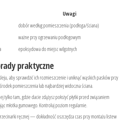
Uwagi
dobór według pomieszczenia (podłoga/ściana)
ważne przy ogrzewaniu podłogowym
a
epoksydowa do miejsc wilgotnych
orady praktyczne
 kleju, aby sprawdzić ich rozmieszczenie i uniknąć wąskich pasków przy
środek pomieszczenia lub najbardziej widoczna ściana.
j tylko tam, gdzie dacie zdążysz położyć płytki przed związaniem
ając młotka gumowego. Kontroluj poziom regularnie.
przecinarki ręcznej — dokładność oszczędza czas przy montażu listew