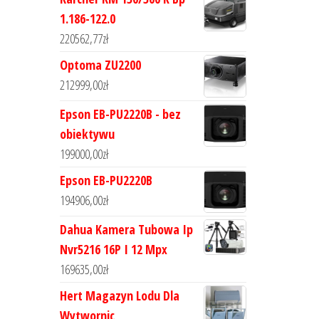
1.186-122.0
220562,77
zł
Optoma ZU2200
212999,00
zł
Epson EB-PU2220B - bez
obiektywu
199000,00
zł
Epson EB-PU2220B
194906,00
zł
Dahua Kamera Tubowa Ip
Nvr5216 16P I 12 Mpx
169635,00
zł
Hert Magazyn Lodu Dla
Wytwornic