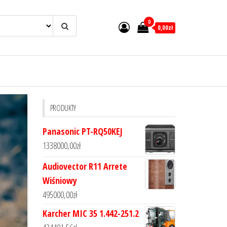
0
0,00zł
PRODUKTY
Panasonic PT-RQ50KEJ
1338000,00
zł
Audiovector R11 Arrete
Wiśniowy
495000,00
zł
Karcher MIC 35 1.442-251.2