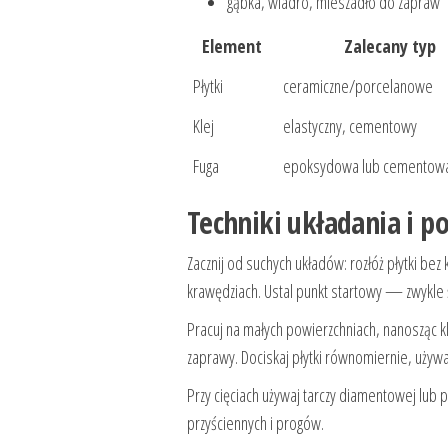
gąbka, wiadro, mieszadło do zapraw
Element
Zalecany typ
Płytki
ceramiczne/porcelanowe
Klej
elastyczny, cementowy
Fuga
epoksydowa lub cementow
Techniki układania i p
Zacznij od suchych układów: rozłóż płytki bez
krawędziach. Ustal punkt startowy — zwykle 
Pracuj na małych powierzchniach, nanosząc kle
zaprawy. Dociskaj płytki równomiernie, używ
Przy cięciach używaj tarczy diamentowej lub 
przyściennych i progów.