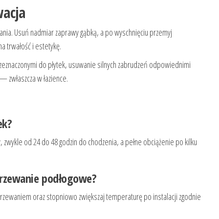
wacja
ania. Usuń nadmiar zaprawy gąbką, a po wyschnięciu przemyj
a trwałość i estetykę.
zeznaczonymi do płytek, usuwanie silnych zabrudzeń odpowiednimi
 — zwłaszcza w łazience.
ek?
w, zwykle od 24 do 48 godzin do chodzenia, a pełne obciążenie po kilku
ogrzewanie podłogowe?
 ogrzewaniem oraz stopniowo zwiększaj temperaturę po instalacji zgodnie