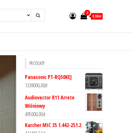
0
0,00zł
PRODUKTY
Panasonic PT-RQ50KEJ
1338000,00
zł
Audiovector R11 Arrete
Wiśniowy
495000,00
zł
Karcher MIC 35 1.442-251.2