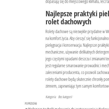
dopasują się do miejscowego klimatu, lecz t
Najlepsze praktyki pie
rolet dachowych
Rolety dachowe są niezwykle przydatne w W
na komfort życia. Aby cieszyć się funkcjonaln
pielęgnacja i konserwacja. Najlepsze prakty
mechaniczne, używanie delikatnych detergen
jego częstymi opadami deszczu i zmianami tem
jest regularne smarowanie prowadnic i mec
zaleceniami producenta, co pozwoli zachowa
rolety dachowe będą skutecznie chroniły po
zimnem, zapewniając tym samym komfortowe
Kategoria
Bez kategorii
Nawigacja
Poprzedni
POPRZEDNI