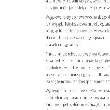
zróżnicowany i czasem kapryśny, wybór rol
funkcjonalności, jak i estetyki, by sprawnie
Wyjątkowe rolety dachowe wrocławskiego kl
jak i wyglądu. Dzięki zastosowaniu ekologicz
osiągnąć harmonię z otoczeniem i wpływać k
dobrane kolory oraz wzory mogą sprawić, że r
charakter i oryginalność.
Funkcjonalność rolet dachowych ma kluczowe
Advanced systemy regulacji pozwalają na dos
komfortowe warunki wewnątrz pomieszczeń w 
przypadku pochmurnej pogody. Dodatkowo, 
izolację termiczną, zapobiegając nadmiernem
Wybierając rolety dachowe z myślą o wrocław
architektonicznym oraz pasujące rozwiązania 
kluczowe aspekty, które można uwzględnić, w