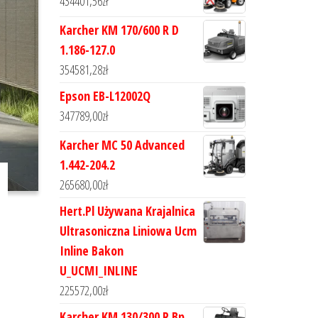
434401,56
zł
Karcher KM 170/600 R D
1.186-127.0
354581,28
zł
Epson EB-L12002Q
347789,00
zł
Karcher MC 50 Advanced
1.442-204.2
265680,00
zł
Hert.Pl Używana Krajalnica
Ultrasoniczna Liniowa Ucm
Inline Bakon
U_UCMI_INLINE
225572,00
zł
Karcher KM 130/300 R Bp