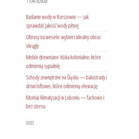
110478,60
zł
Badanie wody w Rzeszowie — jak
sprawdzić jakość wody pitnej
Obrusy na wesele: wybierz idealny obrus
okrągły
Meble drewniane: łóżka kolonialne, które
odmienią sypialnię
Schody zewnętrzne na Śląsku — balustrady i
drzwi loftowe, które odmienią elewację
Montaż klimatyzacji w Luboniu — fachowo i
bez stresu
zzzzz