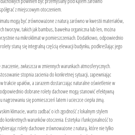
et dachowych powinien być przemyślany pod kątem zarówno
 współgrać z miejscowym otoczeniem.
imatu mogą być zrównoważone z naturą zarówno w kwestii materiałów,
nych tworzyw, takich jak bambus, bawełna organiczna lub len, można
orzystnie na mikroklimat w pomieszczeniach. Dodatkowo, odpowiednio
olety staną się integralną częścią elewacji budynku, podkreślając jego
 znaczenie, zwłaszcza w zmiennych warunkach atmosferycznych.
tosowanie stopnia zacienia do konkretnej sytuacji, zapewniając
trakcie upałów, a zarazem dostarczając naturalne oświetlenie w
odpowiednio dobrane rolety dachowe mogą stanowić efektywną
u nagrzewaniu się pomieszczeń latem i ucieczce ciepła zimą.
skim klimacie, warto zadbać o ich zgodność z lokalnym stylem
do konkretnych warunków otoczenia. Estetyka i funkcjonalność to
ybierając rolety dachowe zrównoważone z naturą, które nie tylko