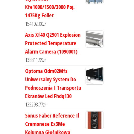
Kfe1000/1500/3000 Poj.
1475Kg Follet
154102,00
zł
Axis Xf40 Q2901 Explosion
Protected Temperature
Alarm Camera (1090001)
138811,99
zł
Optoma Odm02Mfs
Uniwersalny System Do
Podnoszenia I Transportu
Ekranów Led Fhdq130
135298,77
zł
Sonus Faber Reference Il
Cremonese Ex3Me
Kolumna Głośnikowa