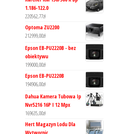
1.186-122.0
220562,77
zł
Optoma ZU2200
212999,00
zł
Epson EB-PU2220B - bez
obiektywu
199000,00
zł
Epson EB-PU2220B
194906,00
zł
Dahua Kamera Tubowa Ip
Nvr5216 16P I 12 Mpx
169635,00
zł
Hert Magazyn Lodu Dla
Wytwornic