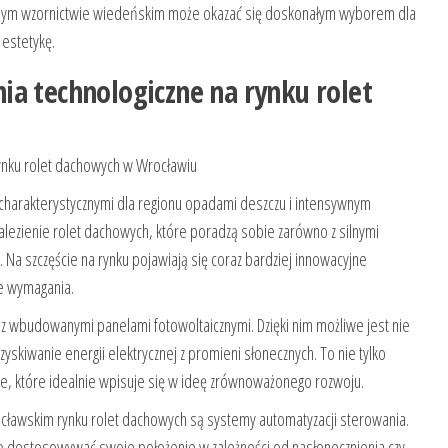
jnym wzornictwie wiedeńskim może okazać się doskonałym wyborem dla
 estetykę.
ia technologiczne na rynku rolet
rynku rolet dachowych w Wrocławiu
 charakterystycznymi dla regionu opadami deszczu i intensywnym
nalezienie rolet dachowych, które poradzą sobie zarówno z silnymi
Na szczęście na rynku pojawiają się coraz bardziej innowacyjne
te wymagania.
 z wbudowanymi panelami fotowoltaicznymi. Dzięki nim możliwe jest nie
zyskiwanie energii elektrycznej z promieni słonecznych. To nie tylko
e, które idealnie wpisuje się w ideę zrównoważonego rozwoju.
ławskim rynku rolet dachowych są systemy automatyzacji sterowania.
ą dostosowywać swoje położenie w zależności od nasłonecznienia czy