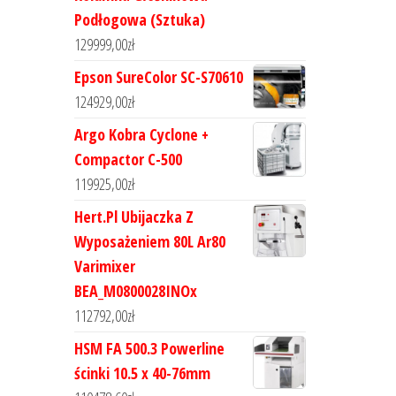
Podłogowa (Sztuka)
129999,00
zł
Epson SureColor SC-S70610
124929,00
zł
Argo Kobra Cyclone +
Compactor C-500
119925,00
zł
Hert.Pl Ubijaczka Z
Wyposażeniem 80L Ar80
Varimixer
BEA_M0800028INOx
112792,00
zł
HSM FA 500.3 Powerline
ścinki 10.5 x 40-76mm