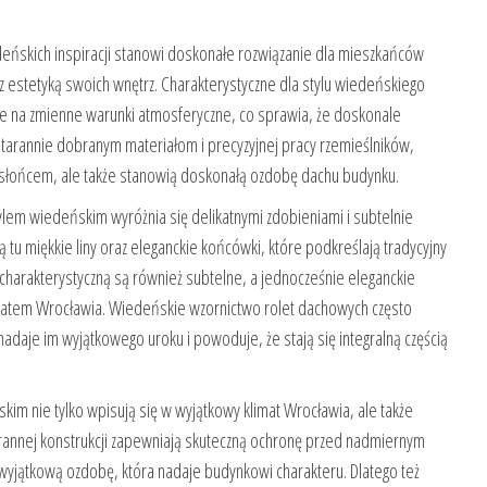
eńskich inspiracji stanowi doskonałe rozwiązanie dla mieszkańców
z estetyką swoich wnętrz. Charakterystyczne dla stylu wiedeńskiego
ne na zmienne warunki atmosferyczne, co sprawia, że doskonale
 starannie dobranym materiałom i precyzyjnej pracy rzemieślników,
d słońcem, ale także stanowią doskonałą ozdobę dachu budynku.
lem wiedeńskim wyróżnia się delikatnymi zdobieniami i subtelnie
tu miękkie liny oraz eleganckie końcówki, które podkreślają tradycyjny
harakterystyczną są również subtelne, a jednocześnie eleganckie
imatem Wrocławia. Wiedeńskie wzornictwo rolet dachowych często
adaje im wyjątkowego uroku i powoduje, że stają się integralną częścią
m nie tylko wpisują się w wyjątkowy klimat Wrocławia, ale także
tarannej konstrukcji zapewniają skuteczną ochronę przed nadmiernym
wyjątkową ozdobę, która nadaje budynkowi charakteru. Dlatego też