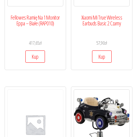
Fellowes Ramię Na 1 Monitor
Xiaomi Mi True Wireless
Eppa – Białe (RAP010)
Earbuds Basic 2 Czarny
417,65
zł
57,90
zł
Kup
Kup