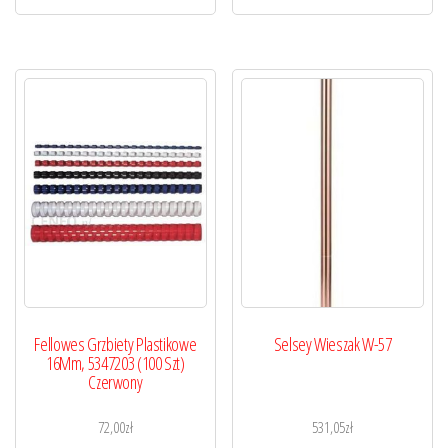
Fellowes Grzbiety Plastikowe
Selsey Wieszak W-57
16Mm, 5347203 (100 Szt)
Czerwony
72,00
zł
531,05
zł