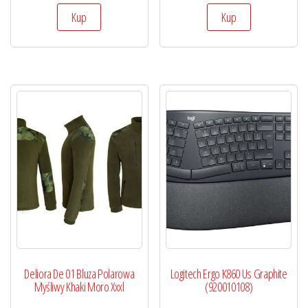
Kup
Kup
Deliora De 01 Bluza Polarowa
Logitech Ergo K860 Us Graphite
Myśliwy Khaki Moro Xxxl
(920010108)