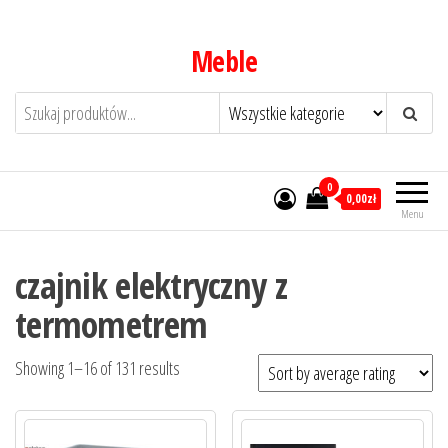
Przejdź
do
Meble
treści
0
0,00zł
Menu
czajnik elektryczny z
termometrem
Showing 1–16 of 131 results