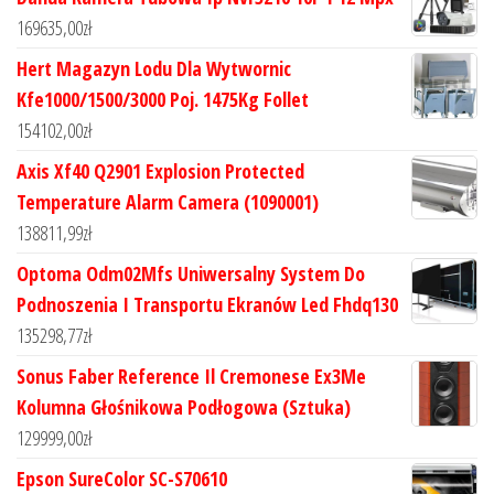
169635,00
zł
Hert Magazyn Lodu Dla Wytwornic
Kfe1000/1500/3000 Poj. 1475Kg Follet
154102,00
zł
Axis Xf40 Q2901 Explosion Protected
Temperature Alarm Camera (1090001)
138811,99
zł
Optoma Odm02Mfs Uniwersalny System Do
Podnoszenia I Transportu Ekranów Led Fhdq130
135298,77
zł
Sonus Faber Reference Il Cremonese Ex3Me
Kolumna Głośnikowa Podłogowa (Sztuka)
129999,00
zł
Epson SureColor SC-S70610