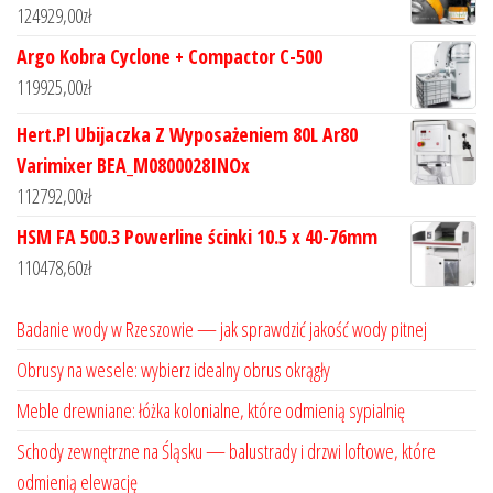
124929,00
zł
Argo Kobra Cyclone + Compactor C-500
119925,00
zł
Hert.Pl Ubijaczka Z Wyposażeniem 80L Ar80
Varimixer BEA_M0800028INOx
112792,00
zł
HSM FA 500.3 Powerline ścinki 10.5 x 40-76mm
110478,60
zł
Badanie wody w Rzeszowie — jak sprawdzić jakość wody pitnej
Obrusy na wesele: wybierz idealny obrus okrągły
Meble drewniane: łóżka kolonialne, które odmienią sypialnię
Schody zewnętrzne na Śląsku — balustrady i drzwi loftowe, które
odmienią elewację