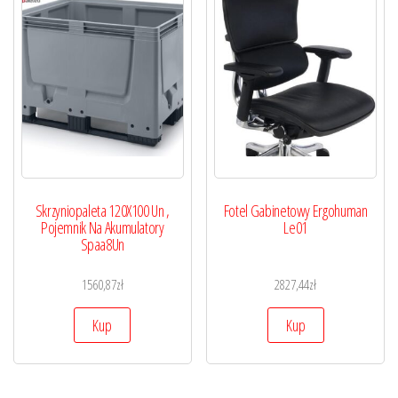
Skrzyniopaleta 120X100 Un ,
Fotel Gabinetowy Ergohuman
Pojemnik Na Akumulatory
Le01
Spaa8Un
1560,87
zł
2827,44
zł
Kup
Kup