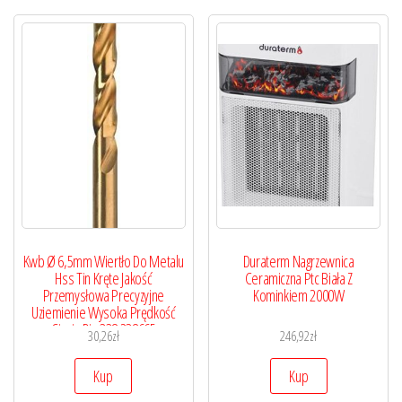
Kwb Ø 6,5mm Wiertło Do Metalu
Duraterm Nagrzewnica
Hss Tin Kręte Jakość
Ceramiczna Ptc Biała Z
Przemysłowa Precyzyjne
Kominkiem 2000W
Uziemienie Wysoka Prędkość
Cięcia Din 338 238665
30,26
zł
246,92
zł
Kup
Kup