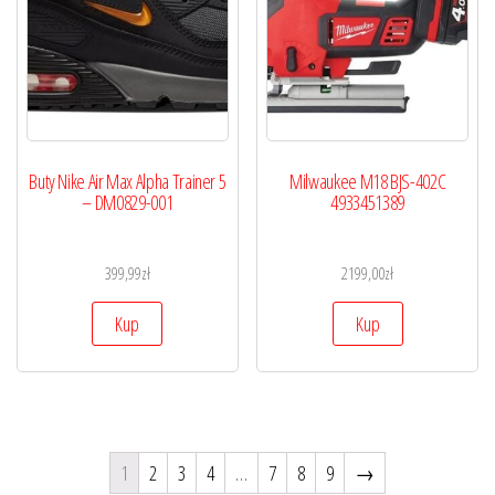
Buty Nike Air Max Alpha Trainer 5
Milwaukee M18 BJS-402C
– DM0829-001
4933451389
399,99
zł
2199,00
zł
Kup
Kup
1
2
3
4
…
7
8
9
→