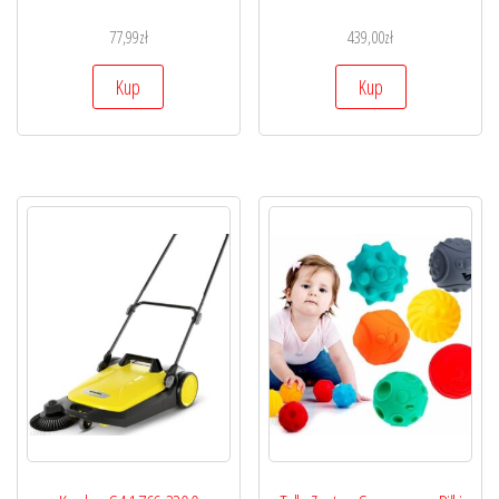
77,99
zł
439,00
zł
Kup
Kup