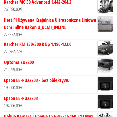
Karcher MC 50 Advanced 1.442-204.2
265680,00
zł
Hert.Pl Używana Krajalnica Ultrasoniczna Liniowa
Ucm Inline Bakon U_UCMI_INLINE
225572,00
zł
Karcher KM 130/300 R Bp 1.186-122.0
220562,77
zł
Optoma ZU2200
212999,00
zł
Epson EB-PU2220B - bez obiektywu
199000,00
zł
Epson EB-PU2220B
194906,00
zł
Dahua Kamera Tubowa Ip Nvr5216 16P I 12 Mpx