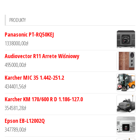
PRODUKTY
Panasonic PT-RQ50KEJ
1338000,00
zł
Audiovector R11 Arrete Wiśniowy
495000,00
zł
Karcher MIC 35 1.442-251.2
434401,56
zł
Karcher KM 170/600 R D 1.186-127.0
354581,28
zł
Epson EB-L12002Q
347789,00
zł