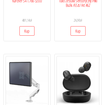
Karcher S4 1.766-320.0
Tullo Zestaw Sensoryczny Piłki
Buźki /6Szt/ Art.462
481,14
zł
26,90
zł
Kup
Kup