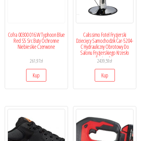
Cofra 00300 016.W Typhoon Blue
Calissimo Fotel Fryzjerski
Red S5 Src Buty Ochronne
Dziecięcy Samochodzik Car-5204-
Niebieskie Czerwone
C Hydrauliczny Obrotowy Do
Salonu Fryzjerskiego Krzesło
Fryzjerskie
261,97
zł
2439,59
zł
Kup
Kup