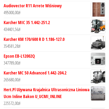
Audiovector R11 Arrete Wiśniowy
495000,00
zł
Karcher MIC 35 1.442-251.2
434401,56
zł
Karcher KM 170/600 R D 1.186-127.0
354581,28
zł
Epson EB-L12002Q
347789,00
zł
Karcher MC 50 Advanced 1.442-204.2
265680,00
zł
Hert.Pl Używana Krajalnica Ultrasoniczna Liniowa
Ucm Inline Bakon U_UCMI_INLINE
225572,00
zł