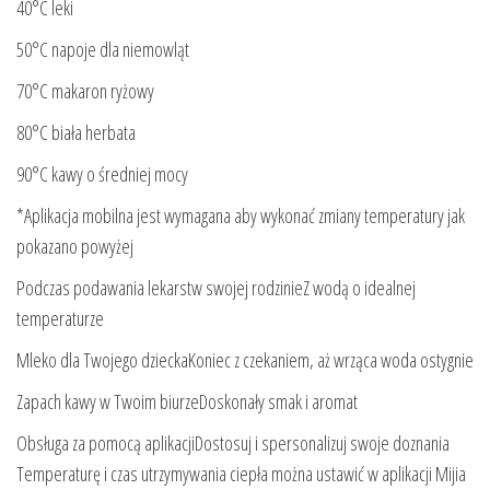
40°C leki
50°C napoje dla niemowląt
70°C makaron ryżowy
80°C biała herbata
90°C kawy o średniej mocy
*Aplikacja mobilna jest wymagana aby wykonać zmiany temperatury jak
pokazano powyżej
Podczas podawania lekarstw swojej rodzinieZ wodą o idealnej
temperaturze
Mleko dla Twojego dzieckaKoniec z czekaniem, aż wrząca woda ostygnie
Zapach kawy w Twoim biurzeDoskonały smak i aromat
Obsługa za pomocą aplikacjiDostosuj i spersonalizuj swoje doznania
Temperaturę i czas utrzymywania ciepła można ustawić w aplikacji Mijia