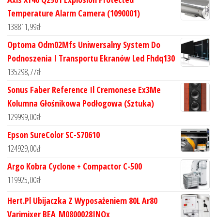
Temperature Alarm Camera (1090001)
138811,99
zł
Optoma Odm02Mfs Uniwersalny System Do
Podnoszenia I Transportu Ekranów Led Fhdq130
135298,77
zł
Sonus Faber Reference Il Cremonese Ex3Me
Kolumna Głośnikowa Podłogowa (Sztuka)
129999,00
zł
Epson SureColor SC-S70610
124929,00
zł
Argo Kobra Cyclone + Compactor C-500
119925,00
zł
Hert.Pl Ubijaczka Z Wyposażeniem 80L Ar80
Varimixer BEA_M0800028INOx