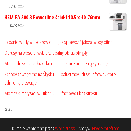
112792,00
zł
HSM FA 500.3 Powerline ścinki 10.5 x 40-76mm
110478,60
zł
Badanie wody w Rzeszowie — jak sprawdzić jakość wody pitnej
Obrusy na wesele: wybierz idealny obrus okrągły
Meble drewniane: łóżka kolonialne, które odmienią sypialnię
Schody zewnętrzne na Śląsku — balustrady i drzwi loftowe, które
odmienią elewację
Montaż klimatyzacji w Luboniu — fachowo i bez stresu
zzzzz
Dumnie wspierane przez
WordPress
|
Motyw:
Envo Storefront