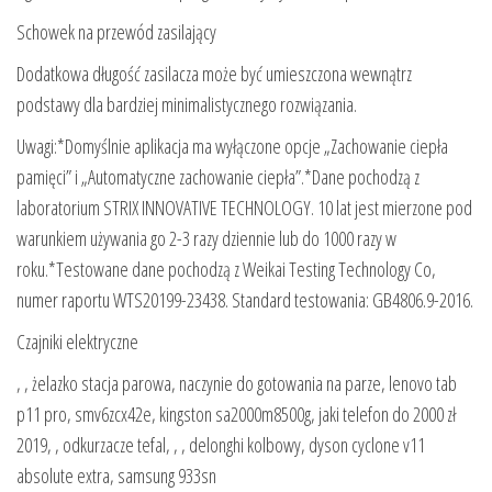
Schowek na przewód zasilający
Dodatkowa długość zasilacza może być umieszczona wewnątrz
podstawy dla bardziej minimalistycznego rozwiązania.
Uwagi:*Domyślnie aplikacja ma wyłączone opcje „Zachowanie ciepła
pamięci” i „Automatyczne zachowanie ciepła”.*Dane pochodzą z
laboratorium STRIX INNOVATIVE TECHNOLOGY. 10 lat jest mierzone pod
warunkiem używania go 2-3 razy dziennie lub do 1000 razy w
roku.*Testowane dane pochodzą z Weikai Testing Technology Co,
numer raportu WTS20199-23438. Standard testowania: GB4806.9-2016.
Czajniki elektryczne
, , żelazko stacja parowa, naczynie do gotowania na parze, lenovo tab
p11 pro, smv6zcx42e, kingston sa2000m8500g, jaki telefon do 2000 zł
2019, , odkurzacze tefal, , , delonghi kolbowy, dyson cyclone v11
absolute extra, samsung 933sn