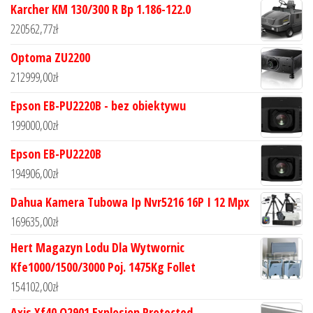
Karcher KM 130/300 R Bp 1.186-122.0
220562,77
zł
Optoma ZU2200
212999,00
zł
Epson EB-PU2220B - bez obiektywu
199000,00
zł
Epson EB-PU2220B
194906,00
zł
Dahua Kamera Tubowa Ip Nvr5216 16P I 12 Mpx
169635,00
zł
Hert Magazyn Lodu Dla Wytwornic
Kfe1000/1500/3000 Poj. 1475Kg Follet
154102,00
zł
Axis Xf40 Q2901 Explosion Protected