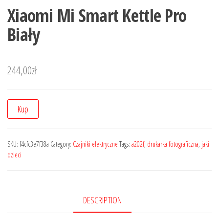
Xiaomi Mi Smart Kettle Pro
Biały
244,00
zł
Kup
SKU:
f4cfc3e7f38a
Category:
Czajniki elektryczne
Tags:
a202f
,
drukarka fotograficzna
,
jaki
dzieci
DESCRIPTION