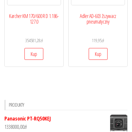
Karcher KM 170/600 R D 1.186-
Adler AD-603 Zszywacz
127.0
pneumatyczny
354581,28
zł
119,95
zł
Kup
Kup
PRODUKTY
Panasonic PT-RQ50KEJ
1338000,00
zł