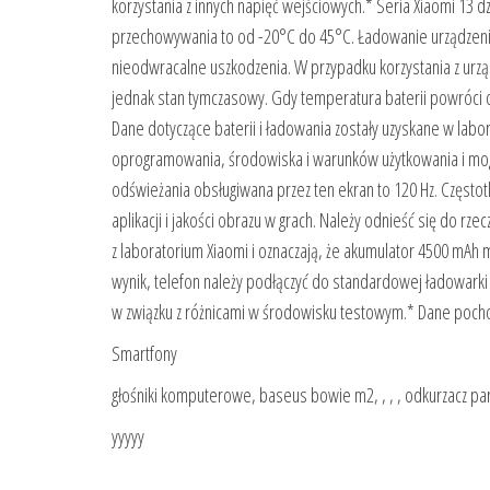
korzystania z innych napięć wejściowych.* Seria Xiaomi 13 
przechowywania to od -20°C do 45°C. Ładowanie urządzen
nieodwracalne uszkodzenia. W przypadku korzystania z urzą
jednak stan tymczasowy. Gdy temperatura baterii powróci
Dane dotyczące baterii i ładowania zostały uzyskane w labo
oprogramowania, środowiska i warunków użytkowania i mogą
odświeżania obsługiwana przez ten ekran to 120 Hz. Często
aplikacji i jakości obrazu w grach. Należy odnieść się do 
z laboratorium Xiaomi i oznaczają, że akumulator 4500 mA
wynik, telefon należy podłączyć do standardowej ładowarki
w związku z różnicami w środowisku testowym.* Dane pocho
Smartfony
głośniki komputerowe, baseus bowie m2, , , , odkurzacz parowy
yyyyy