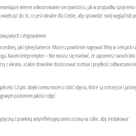
pewniające wierne odwzorowanie rzeczywistości, jak w przypadku spojrzenia 
większyć do 3x, co jest idealne dla Ciebie, aby sprawdzić swój wygląd lub p
 związanych z vlogowaniem
rzedniej, jak i tylnej kamerze. Możesz powtórnie nagrywać filmy w sekcjach i
a. Xiaomi teleprompter – Nie musisz się martwić, że zapomnisz swoich linii 
sy z ekranu, a także dowolnie dostosować rozmiar i prędkość odtwarzania te
kselu 1,0 μm, dzięki czemu możesz robić zdjęcia, które są ostrzejsze i jaśnie
flagowym poziomem jakości zdjęć.
 optyczną z powłoką antyrefleksyjną umieszczoną na szkle, aby zredukować