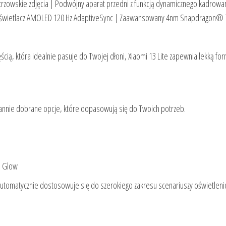
rzowskie zdjęcia | Podwójny aparat przedni z funkcją dynamicznego kadrowan
Wyświetlacz AMOLED 120 Hz AdaptiveSync | Zaawansowany 4nm Snapdragon® 
ęścią, która idealnie pasuje do Twojej dłoni, Xiaomi 13 Lite zapewnia lekką for
arannie dobrane opcje, które dopasowują się do Twoich potrzeb.
e Glow
 automatycznie dostosowuje się do szerokiego zakresu scenariuszy oświetlen