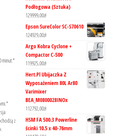
Podłogowa (Sztuka)
129999,00
zł
Epson SureColor SC-S70610
124929,00
zł
Argo Kobra Cyclone +
Compactor C-500
0 minut.*
119925,00
zł
Hert.Pl Ubijaczka Z
Wyposażeniem 80L Ar80
Varimixer
BEA_M0800028INOx
omi.*
112792,00
zł
rsja
HSM FA 500.3 Powerline
ochodzą z
ścinki 10.5 x 40-76mm
k