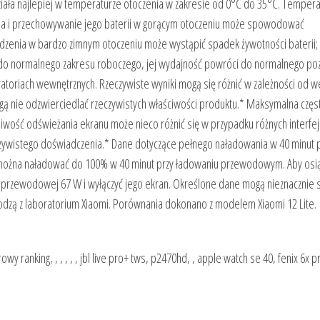
działa najlepiej w temperaturze otoczenia w zakresie od 0°C do 35°C. Temper
ia i przechowywanie jego baterii w gorącym otoczeniu może spowodować
dzenia w bardzo zimnym otoczeniu może wystąpić spadek żywotności baterii; 
 do normalnego zakresu roboczego, jej wydajność powróci do normalnego po
ratoriach wewnętrznych. Rzeczywiste wyniki mogą się różnić w zależności od we
 nie odzwierciedlać rzeczywistych właściwości produktu.* Maksymalna częs
tliwość odświeżania ekranu może nieco różnić się w przypadku różnych interf
rzeczywistego doświadczenia.* Dane dotyczące pełnego naładowania w 40 minut
h można naładować do 100% w 40 minut przy ładowaniu przewodowym. Aby osi
 przewodowej 67 W i wyłączyć jego ekran. Określone dane mogą nieznacznie s
dzą z laboratorium Xiaomi. Porównania dokonano z modelem Xiaomi 12 Lite.
 ranking, , , , , , jbl live pro+ tws, p2470hd, , apple watch se 40, fenix 6x pr