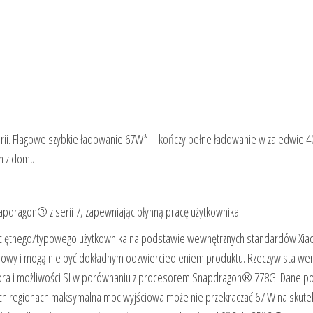
rii. Flagowe szybkie ładowanie 67W* – kończy pełne ładowanie w zaledwie 4
m z domu!
dragon® z serii 7, zapewniając płynną pracę użytkownika.
zeciętnego/typowego użytkownika na podstawie wewnętrznych standardów Xia
glądowy i mogą nie być dokładnym odzwierciedleniem produktu. Rzeczywista we
esora i możliwości SI w porównaniu z procesorem Snapdragon® 778G. Dane p
rych regionach maksymalna moc wyjściowa może nie przekraczać 67 W na skute