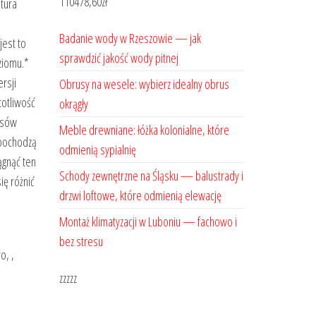
110478,60
zł
atura
Badanie wody w Rzeszowie — jak
jest to
sprawdzić jakość wody pitnej
ziomu.*
rsji
Obrusy na wesele: wybierz idealny obrus
totliwość
okrągły
ejsów
Meble drewniane: łóżka kolonialne, które
 pochodzą
odmienią sypialnię
ągnąć ten
Schody zewnętrzne na Śląsku — balustrady i
ię różnić
drzwi loftowe, które odmienią elewację
Montaż klimatyzacji w Luboniu — fachowo i
bez stresu
o, ,
zzzzz