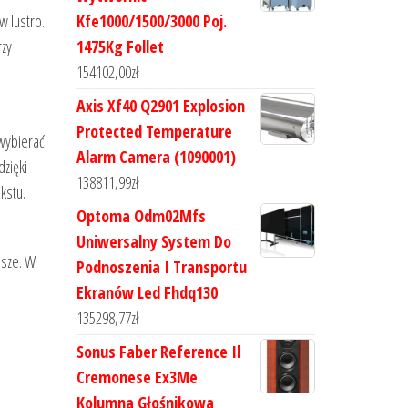
w lustro.
Kfe1000/1500/3000 Poj.
rzy
1475Kg Follet
154102,00
zł
Axis Xf40 Q2901 Explosion
Protected Temperature
 wybierać
Alarm Camera (1090001)
dzięki
138811,99
zł
kstu.
Optoma Odm02Mfs
Uniwersalny System Do
jsze. W
Podnoszenia I Transportu
Ekranów Led Fhdq130
135298,77
zł
Sonus Faber Reference Il
Cremonese Ex3Me
Kolumna Głośnikowa