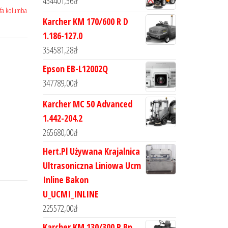
434401,56
zł
ofa kolumba
Karcher KM 170/600 R D
1.186-127.0
354581,28
zł
Epson EB-L12002Q
347789,00
zł
Karcher MC 50 Advanced
1.442-204.2
265680,00
zł
Hert.Pl Używana Krajalnica
Ultrasoniczna Liniowa Ucm
Inline Bakon
U_UCMI_INLINE
225572,00
zł
Karcher KM 130/300 R Bp