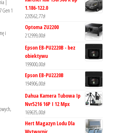
ia |
1.186-122.0
7 Gen 1
220562,77
zł
Optoma ZU2200
mę i
212999,00
zł
Epson EB-PU2220B - bez
obiektywu
199000,00
zł
Epson EB-PU2220B
194906,00
zł
Dahua Kamera Tubowa Ip
Nvr5216 16P I 12 Mpx
iowych,
169635,00
zł
Hert Magazyn Lodu Dla
Wytwornic