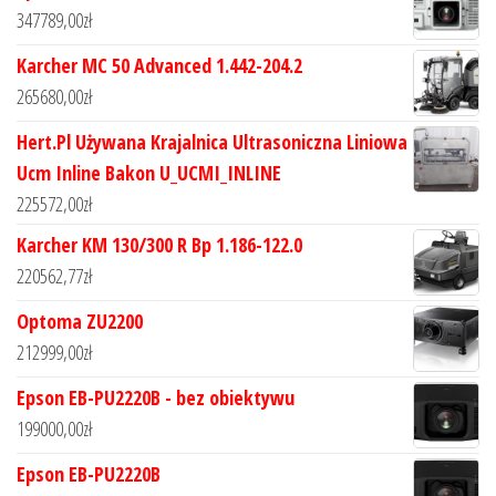
347789,00
zł
Karcher MC 50 Advanced 1.442-204.2
265680,00
zł
Hert.Pl Używana Krajalnica Ultrasoniczna Liniowa
Ucm Inline Bakon U_UCMI_INLINE
225572,00
zł
Karcher KM 130/300 R Bp 1.186-122.0
220562,77
zł
Optoma ZU2200
212999,00
zł
Epson EB-PU2220B - bez obiektywu
199000,00
zł
Epson EB-PU2220B