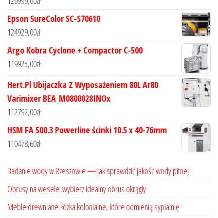
129999,00
zł
Epson SureColor SC-S70610
124929,00
zł
Argo Kobra Cyclone + Compactor C-500
119925,00
zł
Hert.Pl Ubijaczka Z Wyposażeniem 80L Ar80
Varimixer BEA_M0800028INOx
112792,00
zł
HSM FA 500.3 Powerline ścinki 10.5 x 40-76mm
110478,60
zł
Badanie wody w Rzeszowie — jak sprawdzić jakość wody pitnej
Obrusy na wesele: wybierz idealny obrus okrągły
Meble drewniane: łóżka kolonialne, które odmienią sypialnię