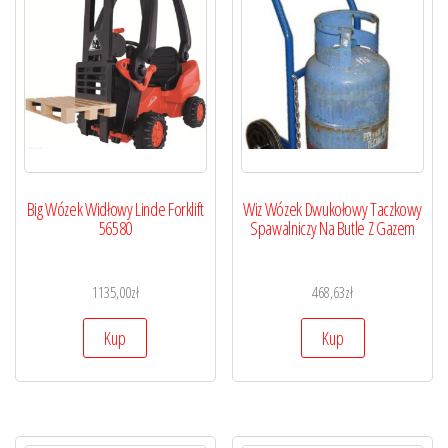
Big Wózek Widłowy Linde Forklift
Wiz Wózek Dwukołowy Taczkowy
56580
Spawalniczy Na Butle Z Gazem
1135,00
zł
468,63
zł
Kup
Kup