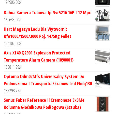
194906,00
zł
Dahua Kamera Tubowa Ip Nvr5216 16P I 12 Mpx
169635,00
zł
Hert Magazyn Lodu Dla Wytwornic
Kfe1000/1500/3000 Poj. 1475Kg Follet
154102,00
zł
Axis Xf40 Q2901 Explosion Protected
Temperature Alarm Camera (1090001)
138811,99
zł
Optoma Odm02Mfs Uniwersalny System Do
Podnoszenia I Transportu Ekranów Led Fhdq130
135298,77
zł
Sonus Faber Reference Il Cremonese Ex3Me
Kolumna Głośnikowa Podłogowa (Sztuka)