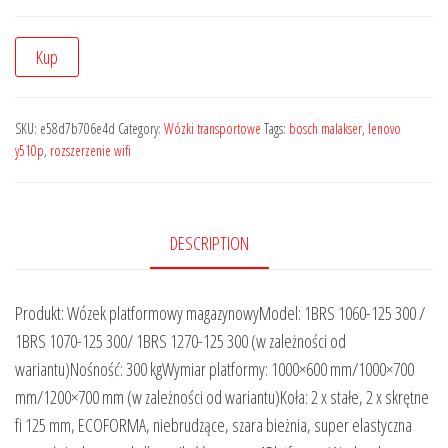
Kup
SKU:
e58d7b706e4d
Category:
Wózki transportowe
Tags:
bosch malakser
,
lenovo
y510p
,
rozszerzenie wifi
DESCRIPTION
Produkt: Wózek platformowy magazynowyModel: 1BRS 1060-125 300 /
1BRS 1070-125 300/ 1BRS 1270-125 300 (w zależności od
wariantu)Nośność: 300 kgWymiar platformy: 1000×600 mm/1000×700
mm/1200×700 mm (w zależności od wariantu)Koła: 2 x stałe, 2 x skrętne
fi 125 mm, ECOFORMA, niebrudzące, szara bieżnia, super elastyczna