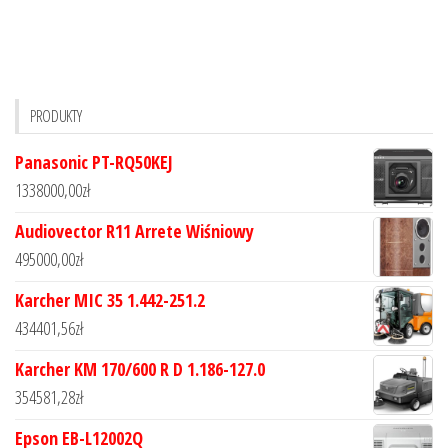
PRODUKTY
Panasonic PT-RQ50KEJ
1338000,00
zł
Audiovector R11 Arrete Wiśniowy
495000,00
zł
Karcher MIC 35 1.442-251.2
434401,56
zł
Karcher KM 170/600 R D 1.186-127.0
354581,28
zł
Epson EB-L12002Q