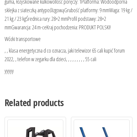
guma, łożyskowane kulkowoIlość poręczy: 1Platforma: Wodoodporna
sklejka z siateczką antypoślizgowąGrubość platformy: 9 mmWaga: 19 kg /
21 kg / 23 kgŚrednica rury: 28×2 mmProfil podstawy: 28×2
mmGwarancja: 24 m-ceKraj pochodzenia: PRODUKT POLSKI!
Wózki transportowe
, , klasa energetyczna d co oznacza, jaki telewizor 65 cali kupić forum
2022, , telefon w zegarku dla dzieci, , , , , , , , , 55 cali
yyyyy
Related products