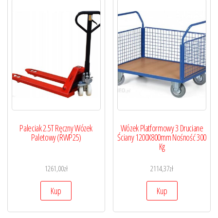
Paleciak 2.5T Ręczny Wózek
Wózek Platformowy 3 Druciane
Paletowy (RWP25)
Ściany 1200X800mm Nośność 300
Kg
1261,00
zł
2114,37
zł
Kup
Kup