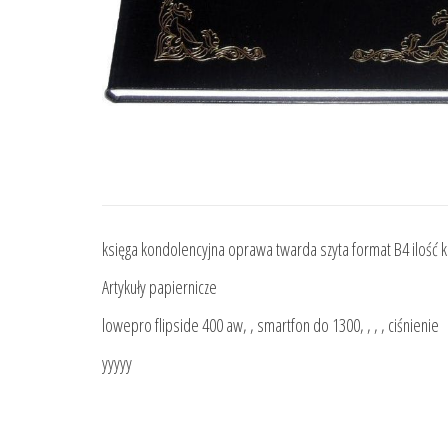
księga kondolencyjna oprawa twarda szyta format B4 ilość k
Artykuły papiernicze
lowepro flipside 400 aw, , smartfon do 1300, , , , ciśnienie
yyyyy