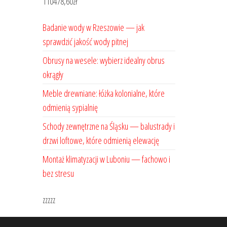
110478,60
zł
Badanie wody w Rzeszowie — jak
sprawdzić jakość wody pitnej
Obrusy na wesele: wybierz idealny obrus
okrągły
Meble drewniane: łóżka kolonialne, które
odmienią sypialnię
Schody zewnętrzne na Śląsku — balustrady i
drzwi loftowe, które odmienią elewację
Montaż klimatyzacji w Luboniu — fachowo i
bez stresu
zzzzz