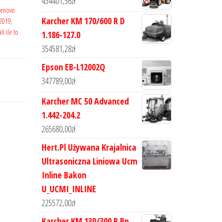
434401,56
zł
lenovo
Karcher KM 170/600 R D
 2019
,
li ile to
1.186-127.0
354581,28
zł
Epson EB-L12002Q
347789,00
zł
Karcher MC 50 Advanced
1.442-204.2
265680,00
zł
Hert.Pl Używana Krajalnica
Ultrasoniczna Liniowa Ucm
Inline Bakon
U_UCMI_INLINE
225572,00
zł
Karcher KM 130/300 R Bp