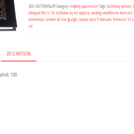
SKU:
06759845a5ff
Category:
Artykuły papiernicze
Tags:
fioletowy iphone
,
ideapad flex 5-14
,
lodówka się nie wyłącza
,
ranking smartfonów kwiecień
silentiumpc ventum vt2 evo tg argb
,
suunto baro 9 titanium
,
telewizor 55 ca
cm
DESCRIPTION
artek: 100