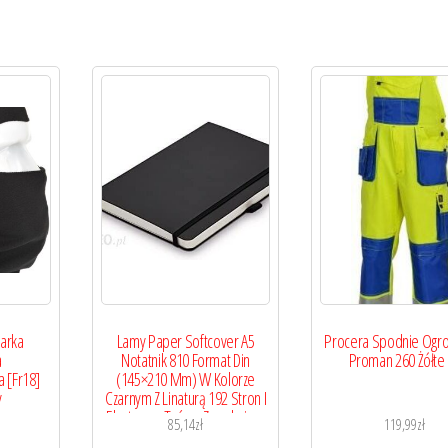
arka
Lamy Paper Softcover A5
Procera Spodnie Ogro
a
Notatnik 810 Format Din
Proman 260 Żółte
a [Fr18]
(145×210 Mm) W Kolorze
y
Czarnym Z Linaturą 192 Stron I
Elastyczną Taśmą Zamykającą
85,14
zł
119,99
zł