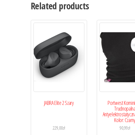
Related products
JABRA Elite 2 Szary
Portwest Komini
Trudnopaln
Antyelektrostatyczn
Kolor: Czarn
229,00
zł
90,99
zł