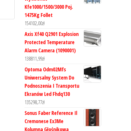
Kfe1000/1500/3000 Poj.
1475Kg Follet
154102,00
zł
Axis Xf40 Q2901 Explosion
Protected Temperature
Alarm Camera (1090001)
138811,99
zł
Optoma Odm02Mfs
Uniwersalny System Do
Podnoszenia I Transportu
Ekranów Led Fhdq130
135298,77
zł
Sonus Faber Reference Il
Cremonese Ex3Me
Kolumna Głośnikowa