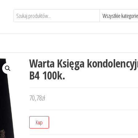
Warta Księga kondolency
B4 100k.
70,78
zł
Kup