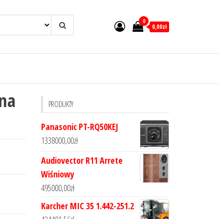
0
0,00zł
jna
PRODUKTY
Panasonic PT-RQ50KEJ
1338000,00
zł
Audiovector R11 Arrete
Wiśniowy
495000,00
zł
Karcher MIC 35 1.442-251.2