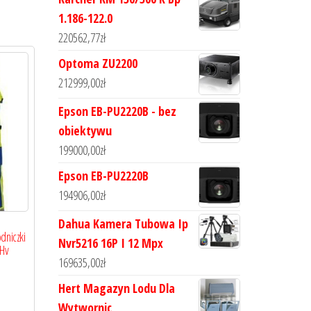
1.186-122.0
220562,77
zł
Optoma ZU2200
212999,00
zł
Epson EB-PU2220B - bez
obiektywu
199000,00
zł
Epson EB-PU2220B
194906,00
zł
Dahua Kamera Tubowa Ip
dniczki
Nvr5216 16P I 12 Mpx
 Hv
169635,00
zł
Hert Magazyn Lodu Dla
Wytwornic