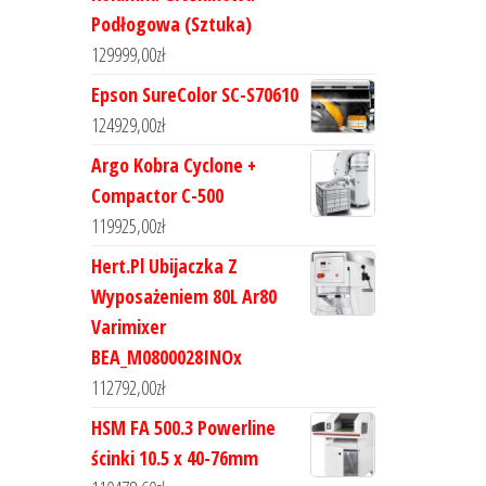
Podłogowa (Sztuka)
129999,00
zł
Epson SureColor SC-S70610
124929,00
zł
Argo Kobra Cyclone +
Compactor C-500
119925,00
zł
Hert.Pl Ubijaczka Z
Wyposażeniem 80L Ar80
Varimixer
BEA_M0800028INOx
112792,00
zł
HSM FA 500.3 Powerline
ścinki 10.5 x 40-76mm