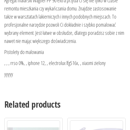
Agregat malarski Wagner PP 90 extra przyda Ci się nie tylko w czasie
remontu mieszkania czy wykańczania domu. Znajdzie zastosowanie
także w warsztatach lakierniczych i innych podobnych miejscach. To
profesjonalne narzędzie pozwoli Ci dokładnie i szybko pomalować
wybrany element. Jest łatwe w obsłudze, dlatego poradzisz sobie z nim
nawet nie mając większego doświadczenia.
Pistolety do malowania
, , , rrso 0%, , iphone 12, , electrolux lfg516x, , xiaomi zielony
yyyyy
Related products