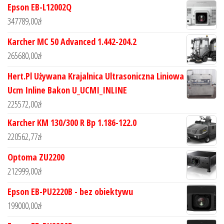
Epson EB-L12002Q
347789,00
zł
Karcher MC 50 Advanced 1.442-204.2
265680,00
zł
Hert.Pl Używana Krajalnica Ultrasoniczna Liniowa
Ucm Inline Bakon U_UCMI_INLINE
225572,00
zł
Karcher KM 130/300 R Bp 1.186-122.0
220562,77
zł
Optoma ZU2200
212999,00
zł
Epson EB-PU2220B - bez obiektywu
199000,00
zł