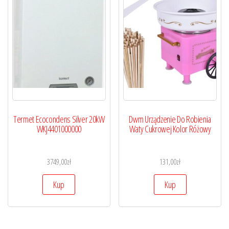
Termet Ecocondens Silver 20kW
Dwm Urządzenie Do Robienia
WKJ4401000000
Waty Cukrowej Kolor Różowy
3749,00
zł
131,00
zł
Kup
Kup