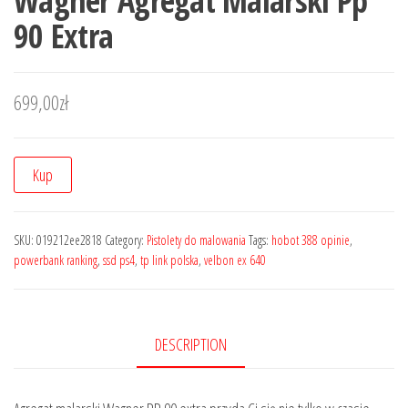
Wagner Agregat Malarski Pp
90 Extra
699,00
zł
Kup
SKU:
019212ee2818
Category:
Pistolety do malowania
Tags:
hobot 388 opinie
,
powerbank ranking
,
ssd ps4
,
tp link polska
,
velbon ex 640
DESCRIPTION