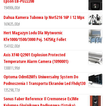
Epson EB-PU2220B
194906,00
zł
Dahua Kamera Tubowa Ip Nvr5216 16P I 12 Mpx
169635,00
zł
Hert Magazyn Lodu Dla Wytwornic
Kfe1000/1500/3000 Poj. 1475Kg Follet
154102,00
zł
Axis Xf40 Q2901 Explosion Protected
Temperature Alarm Camera (1090001)
138811,99
zł
Optoma Odm02Mfs Uniwersalny System Do
Podnoszenia I Transportu Ekranów Led Fhdq130
135298,77
zł
Sonus Faber Reference Il Cremonese Ex3Me
Kolumna Głośnikowa Podłogowa (Sztuka)