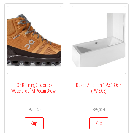
On Running Cloudrock
Besco Ambition 1 75x130cm
Waterproof M Pecan Brown
(PA1SCZ)
753,00
zł
585,00
zł
Kup
Kup