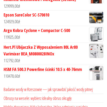
129999,00
zł
Epson SureColor SC-S70610
124929,00
zł
Argo Kobra Cyclone + Compactor C-500
119925,00
zł
Hert.Pl Ubijaczka Z Wyposażeniem 80L Ar80
Varimixer BEA_M0800028INOx
112792,00
zł
HSM FA 500.3 Powerline ścinki 10.5 x 40-76mm
110478,60
zł
Badanie wody w Rzeszowie — jak sprawdzić jakość wody pitnej
Obrusy na wesele: wybierz idealny obrus okrągły