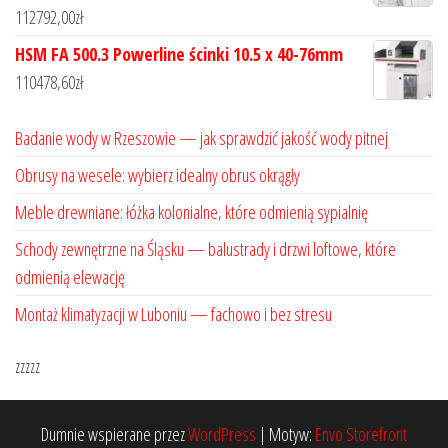
112792,00
zł
HSM FA 500.3 Powerline ścinki 10.5 x 40-76mm
110478,60
zł
Badanie wody w Rzeszowie — jak sprawdzić jakość wody pitnej
Obrusy na wesele: wybierz idealny obrus okrągły
Meble drewniane: łóżka kolonialne, które odmienią sypialnię
Schody zewnętrzne na Śląsku — balustrady i drzwi loftowe, które
odmienią elewację
Montaż klimatyzacji w Luboniu — fachowo i bez stresu
zzzzz
Dumnie wspierane przez
WordPress
|
Motyw:
Envo Storefront