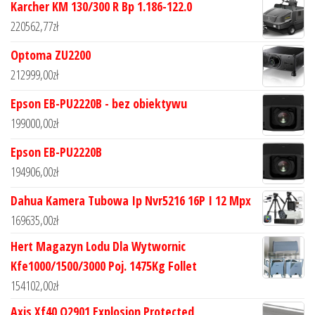
Karcher KM 130/300 R Bp 1.186-122.0
220562,77
zł
Optoma ZU2200
212999,00
zł
Epson EB-PU2220B - bez obiektywu
199000,00
zł
Epson EB-PU2220B
194906,00
zł
Dahua Kamera Tubowa Ip Nvr5216 16P I 12 Mpx
169635,00
zł
Hert Magazyn Lodu Dla Wytwornic
Kfe1000/1500/3000 Poj. 1475Kg Follet
154102,00
zł
Axis Xf40 Q2901 Explosion Protected