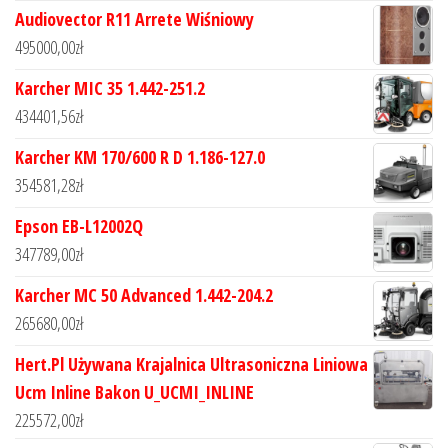
Audiovector R11 Arrete Wiśniowy
495000,00
zł
Karcher MIC 35 1.442-251.2
434401,56
zł
Karcher KM 170/600 R D 1.186-127.0
354581,28
zł
Epson EB-L12002Q
347789,00
zł
Karcher MC 50 Advanced 1.442-204.2
265680,00
zł
Hert.Pl Używana Krajalnica Ultrasoniczna Liniowa
Ucm Inline Bakon U_UCMI_INLINE
225572,00
zł