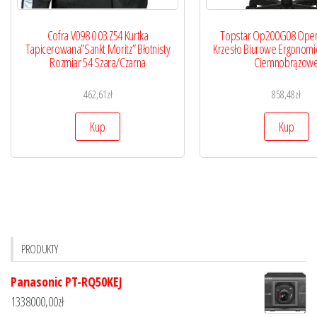
Cofra V098 0 03.Z54 Kurtka
Topstar Op200G08 Open
Tapicerowana”Sankt Moritz” Błotnisty
Krzesło Biurowe Ergonomi
Rozmiar 54 Szara/Czarna
Ciemnobrązow
462,61
zł
858,48
zł
Kup
Kup
PRODUKTY
Panasonic PT-RQ50KEJ
1338000,00
zł