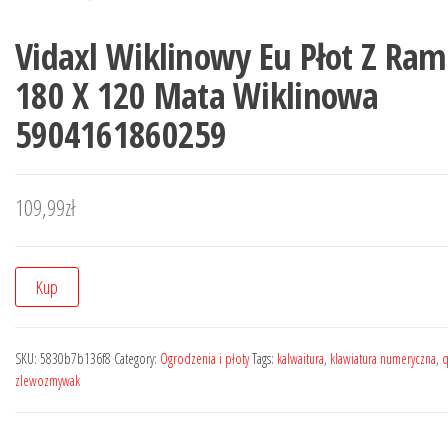
Vidaxl Wiklinowy Eu Płot Z Ra
180 X 120 Mata Wiklinowa
5904161860259
109,99
zł
Kup
SKU:
5830b7b136f8
Category:
Ogrodzenia i płoty
Tags:
kalwaitura
,
klawiatura numeryczna
,
q
zlewozmywak