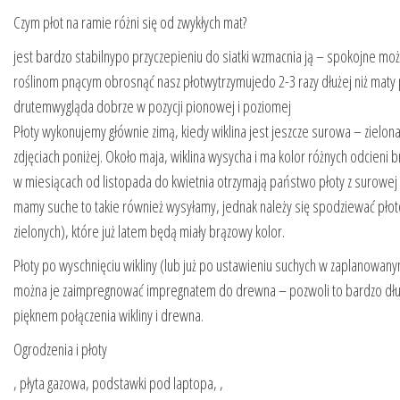
Czym płot na ramie różni się od zwykłych mat?
jest bardzo stabilnypo przyczepieniu do siatki wzmacnia ją – spokojne mo
roślinom pnącym obrosnąć nasz płotwytrzymujedo 2-3 razy dłużej niż maty
drutemwygląda dobrze w pozycji pionowej i poziomej
Płoty wykonujemy głównie zimą, kiedy wiklina jest jeszcze surowa – zielona
zdjęciach poniżej. Około maja, wiklina wysycha i ma kolor różnych odcieni b
w miesiącach od listopada do kwietnia otrzymają państwo płoty z surowej wi
mamy suche to takie również wysyłamy, jednak należy się spodziewać pło
zielonych), które już latem będą miały brązowy kolor.
Płoty po wyschnięciu wikliny (lub już po ustawieniu suchych w zaplanowany
można je zaimpregnować impregnatem do drewna – pozwoli to bardzo dług
pięknem połączenia wikliny i drewna.
Ogrodzenia i płoty
, płyta gazowa, podstawki pod laptopa, ,