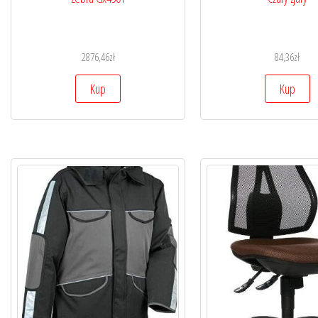
2876,46
zł
84,36
zł
Kup
Kup