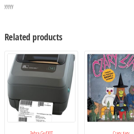
yyyyy
Related products
Zebra Gx430T
Czary zjary