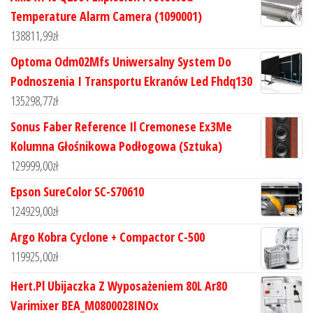
Temperature Alarm Camera (1090001)
138811,99
zł
Optoma Odm02Mfs Uniwersalny System Do
Podnoszenia I Transportu Ekranów Led Fhdq130
135298,77
zł
Sonus Faber Reference Il Cremonese Ex3Me
Kolumna Głośnikowa Podłogowa (Sztuka)
129999,00
zł
Epson SureColor SC-S70610
124929,00
zł
Argo Kobra Cyclone + Compactor C-500
119925,00
zł
Hert.Pl Ubijaczka Z Wyposażeniem 80L Ar80
Varimixer BEA_M0800028INOx