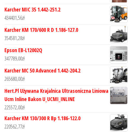
Karcher MIC 35 1.442-251.2
434401,56
zł
Karcher KM 170/600 R D 1.186-127.0
354581,28
zł
Epson EB-L12002Q
347789,00
zł
Karcher MC 50 Advanced 1.442-204.2
265680,00
zł
Hert.Pl Używana Krajalnica Ultrasoniczna Liniowa
Ucm Inline Bakon U_UCMI_INLINE
225572,00
zł
Karcher KM 130/300 R Bp 1.186-122.0
220562,77
zł