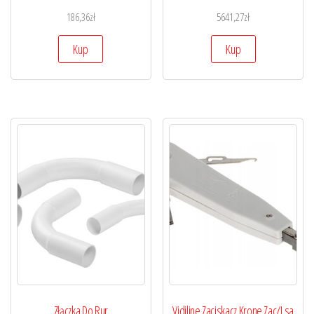
186,36
zł
5641,27
zł
Kup
Kup
Złączka Do Rur
Vidiline Zaciskacz Krone Zac/Lsa