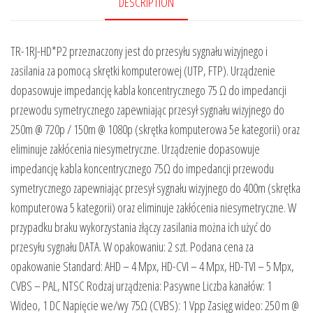
DESCRIPTION
TR-1RJ-HD*P2 przeznaczony jest do przesyłu sygnału wizyjnego i
zasilania za pomocą skrętki komputerowej (UTP, FTP). Urządzenie
dopasowuje impedancję kabla koncentrycznego 75 Ω do impedancji
przewodu symetrycznego zapewniając przesył sygnału wizyjnego do
250m @ 720p / 150m @ 1080p (skrętka komputerowa 5e kategorii) oraz
eliminuje zakłócenia niesymetryczne. Urządzenie dopasowuje
impedancję kabla koncentrycznego 75Ω do impedancji przewodu
symetrycznego zapewniając przesył sygnału wizyjnego do 400m (skrętka
komputerowa 5 kategorii) oraz eliminuje zakłócenia niesymetryczne. W
przypadku braku wykorzystania złączy zasilania można ich użyć do
przesyłu sygnału DATA. W opakowaniu: 2 szt. Podana cena za
opakowanie Standard: AHD – 4 Mpx, HD-CVI – 4 Mpx, HD-TVI – 5 Mpx,
CVBS – PAL, NTSC Rodzaj urządzenia: Pasywne Liczba kanałów: 1
Wideo, 1 DC Napięcie we/wy 75Ω (CVBS): 1 Vpp Zasięg wideo: 250 m @