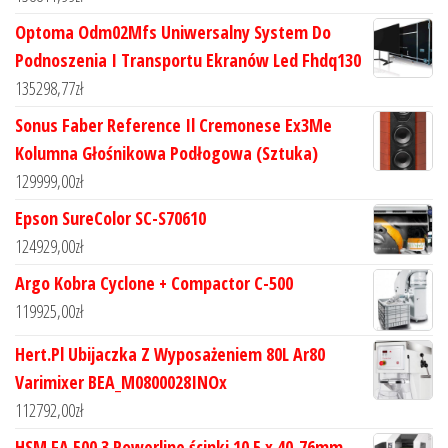
Optoma Odm02Mfs Uniwersalny System Do
Podnoszenia I Transportu Ekranów Led Fhdq130
135298,77
zł
Sonus Faber Reference Il Cremonese Ex3Me
Kolumna Głośnikowa Podłogowa (Sztuka)
129999,00
zł
Epson SureColor SC-S70610
124929,00
zł
Argo Kobra Cyclone + Compactor C-500
119925,00
zł
Hert.Pl Ubijaczka Z Wyposażeniem 80L Ar80
Varimixer BEA_M0800028INOx
112792,00
zł
HSM FA 500.3 Powerline ścinki 10.5 x 40-76mm