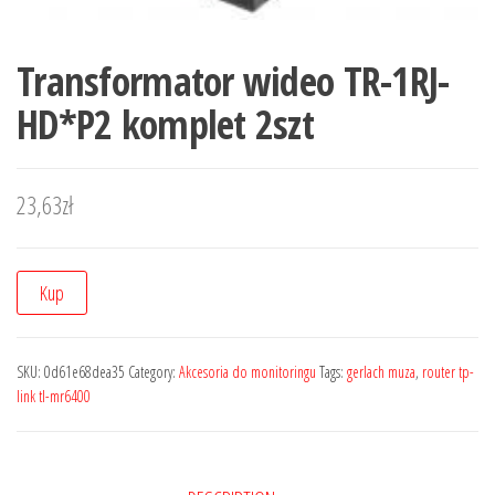
Transformator wideo TR-1RJ-
HD*P2 komplet 2szt
23,63
zł
Kup
SKU:
0d61e68dea35
Category:
Akcesoria do monitoringu
Tags:
gerlach muza
,
router tp-
link tl-mr6400