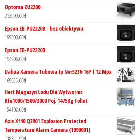
Optoma ZU2200
212999,00
zł
Epson EB-PU2220B - bez obiektywu
199000,00
zł
Epson EB-PU2220B
194906,00
zł
Dahua Kamera Tubowa Ip Nvr5216 16P I 12 Mpx
169635,00
zł
Hert Magazyn Lodu Dla Wytwornic
Kfe1000/1500/3000 Poj. 1475Kg Follet
154102,00
zł
Axis Xf40 Q2901 Explosion Protected
Temperature Alarm Camera (1090001)
138811,99
zł