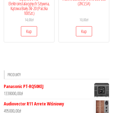
Elektroinstalacyjnych Sztywna,
(ZACLSA)
Kątowa Biały Zkl-20 (Paczka
100Szt.)
14,00
zł
10,00
zł
Kup
Kup
PRODUKTY
Panasonic PT-RQ50KEJ
1338000,00
zł
Audiovector R11 Arrete Wiśniowy
495000,00
zł