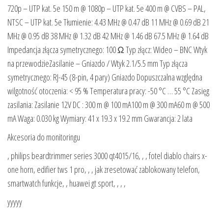
720p – UTP kat. 5e 150 m @ 1080p – UTP kat. 5e 400 m @ CVBS – PAL,
NTSC – UTP kat. 5e Tłumienie: 4.43 MHz @ 0.47 dB 11 MHz @ 0.69 dB 21
MHz @ 0.95 dB 38 MHz @ 1.32 dB 42 MHz @ 1.46 dB 67.5 MHz @ 1.64 dB
Impedancja złącza symetrycznego: 100 Ω Typ złącz: Wideo – BNC Wtyk
na przewodzieZasilanie – Gniazdo / Wtyk 2.1/5.5 mm Typ złącza
symetrycznego: RJ-45 (8-pin, 4 pary) Gniazdo Dopuszczalna względna
wilgotność otoczenia: < 95 % Temperatura pracy: -50 °C … 55 °C Zasięg
zasilania: Zasilanie 12V DC : 300 m @ 100 mA100 m @ 300 mA60 m @ 500
mA Waga: 0.030 kg Wymiary: 41 x 19.3 x 19.2 mm Gwarancja: 2 lata
Akcesoria do monitoringu
, philips beardtrimmer series 3000 qt4015/16, , , fotel diablo chairs x-
one horn, edifier tws 1 pro, , , jak zresetować zablokowany telefon,
smartwatch funkcje, , huawei gt sport, , , ,
yyyyy