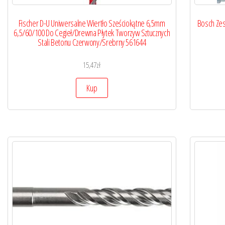
Fischer D-U Uniwersalne Wiertło Sześciokątne 6,5mm
Bosch Zes
6,5/60/100 Do Cegieł/Drewna Płytek Tworzyw Sztucznych
Stali Betonu Czerwony/Srebrny 561644
15,47
zł
Kup