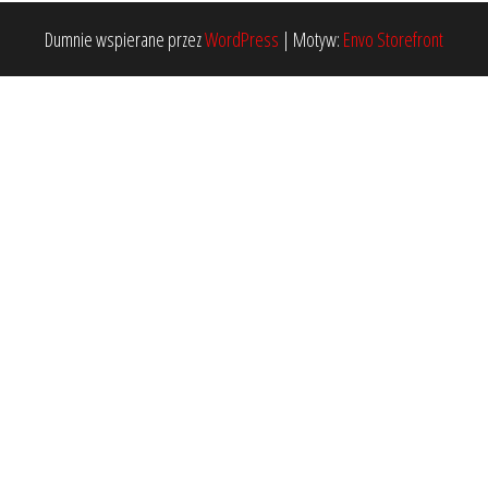
Dumnie wspierane przez
WordPress
|
Motyw:
Envo Storefront