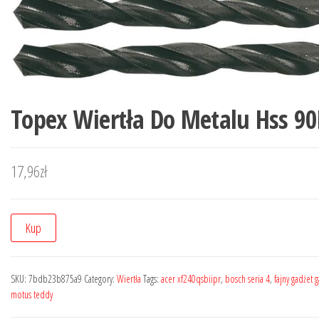
Topex Wiertła Do Metalu Hss 9
17,96
zł
Kup
SKU:
7bdb23b875a9
Category:
Wiertła
Tags:
acer xf240qsbiipr
,
bosch seria 4
,
fajny gadżet
motus teddy