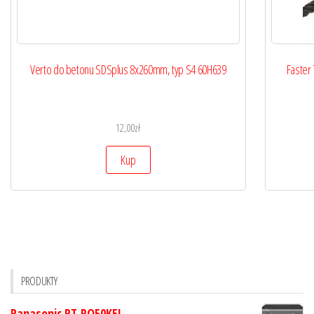
Verto do betonu SDSplus 8x260mm, typ S4 60H639
Faster
12,00
zł
Kup
PRODUKTY
Panasonic PT-RQ50KEJ