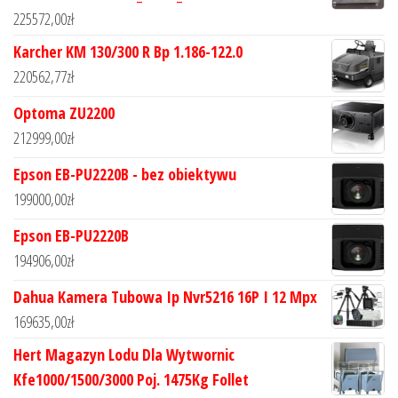
225572,00
zł
Karcher KM 130/300 R Bp 1.186-122.0
220562,77
zł
Optoma ZU2200
212999,00
zł
Epson EB-PU2220B - bez obiektywu
199000,00
zł
Epson EB-PU2220B
194906,00
zł
Dahua Kamera Tubowa Ip Nvr5216 16P I 12 Mpx
169635,00
zł
Hert Magazyn Lodu Dla Wytwornic
Kfe1000/1500/3000 Poj. 1475Kg Follet