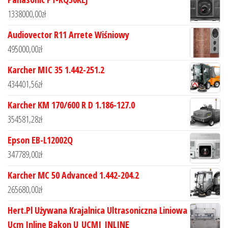
1338000,00
zł
Audiovector R11 Arrete Wiśniowy
495000,00
zł
Karcher MIC 35 1.442-251.2
434401,56
zł
Karcher KM 170/600 R D 1.186-127.0
354581,28
zł
Epson EB-L12002Q
347789,00
zł
Karcher MC 50 Advanced 1.442-204.2
265680,00
zł
Hert.Pl Używana Krajalnica Ultrasoniczna Liniowa
Ucm Inline Bakon U_UCMI_INLINE