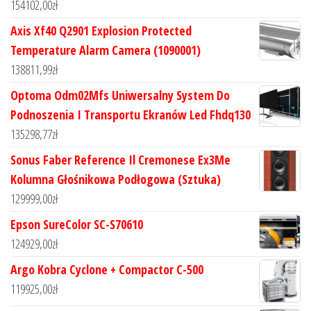
154102,00
zł
Axis Xf40 Q2901 Explosion Protected
Temperature Alarm Camera (1090001)
138811,99
zł
Optoma Odm02Mfs Uniwersalny System Do
Podnoszenia I Transportu Ekranów Led Fhdq130
135298,77
zł
Sonus Faber Reference Il Cremonese Ex3Me
Kolumna Głośnikowa Podłogowa (Sztuka)
129999,00
zł
Epson SureColor SC-S70610
124929,00
zł
Argo Kobra Cyclone + Compactor C-500
119925,00
zł