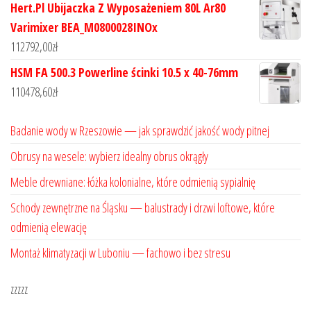
Hert.Pl Ubijaczka Z Wyposażeniem 80L Ar80
Varimixer BEA_M0800028INOx
112792,00
zł
HSM FA 500.3 Powerline ścinki 10.5 x 40-76mm
110478,60
zł
Badanie wody w Rzeszowie — jak sprawdzić jakość wody pitnej
Obrusy na wesele: wybierz idealny obrus okrągły
Meble drewniane: łóżka kolonialne, które odmienią sypialnię
Schody zewnętrzne na Śląsku — balustrady i drzwi loftowe, które
odmienią elewację
Montaż klimatyzacji w Luboniu — fachowo i bez stresu
zzzzz