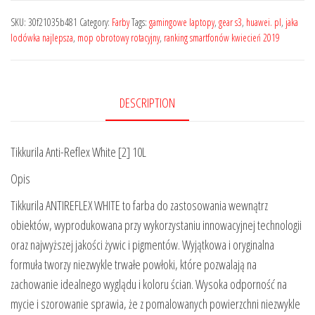
SKU:
30f21035b481
Category:
Farby
Tags:
gamingowe laptopy
,
gear s3
,
huawei. pl
,
jaka
lodówka najlepsza
,
mop obrotowy rotacyjny
,
ranking smartfonów kwiecień 2019
DESCRIPTION
Tikkurila Anti-Reflex White [2] 10L
Opis
Tikkurila ANTIREFLEX WHITE to farba do zastosowania wewnątrz
obiektów, wyprodukowana przy wykorzystaniu innowacyjnej technologii
oraz najwyższej jakości żywic i pigmentów. Wyjątkowa i oryginalna
formuła tworzy niezwykle trwałe powłoki, które pozwalają na
zachowanie idealnego wyglądu i koloru ścian. Wysoka odporność na
mycie i szorowanie sprawia, że z pomalowanych powierzchni niezwykle