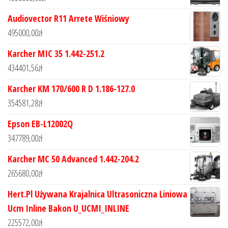
Audiovector R11 Arrete Wiśniowy
495000,00
zł
Karcher MIC 35 1.442-251.2
434401,56
zł
Karcher KM 170/600 R D 1.186-127.0
354581,28
zł
Epson EB-L12002Q
347789,00
zł
Karcher MC 50 Advanced 1.442-204.2
265680,00
zł
Hert.Pl Używana Krajalnica Ultrasoniczna Liniowa
Ucm Inline Bakon U_UCMI_INLINE
225572,00
zł