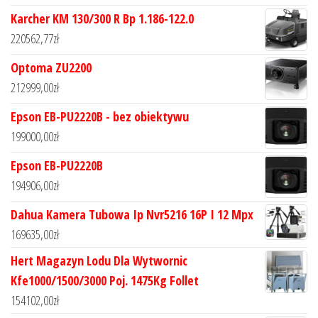
Karcher KM 130/300 R Bp 1.186-122.0
220562,77
zł
Optoma ZU2200
212999,00
zł
Epson EB-PU2220B - bez obiektywu
199000,00
zł
Epson EB-PU2220B
194906,00
zł
Dahua Kamera Tubowa Ip Nvr5216 16P I 12 Mpx
169635,00
zł
Hert Magazyn Lodu Dla Wytwornic
Kfe1000/1500/3000 Poj. 1475Kg Follet
154102,00
zł