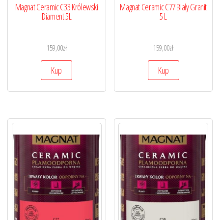
Magnat Ceramic C33 Królewski
Magnat Ceramic C77 Biały Granit
Diament 5L
5 L
159,00
zł
159,00
zł
Kup
Kup