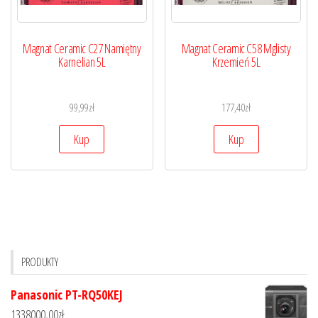
Magnat Ceramic C27 Namiętny
Magnat Ceramic C58 Mglisty
Karnelian 5L
Krzemień 5L
99,99
zł
177,40
zł
Kup
Kup
PRODUKTY
Panasonic PT-RQ50KEJ
1338000,00
zł