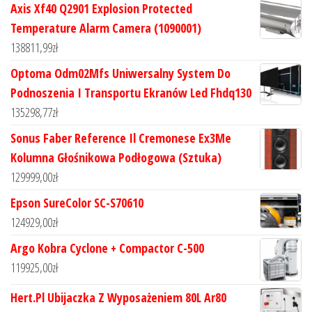
Axis Xf40 Q2901 Explosion Protected
Temperature Alarm Camera (1090001)
138811,99
zł
Optoma Odm02Mfs Uniwersalny System Do
Podnoszenia I Transportu Ekranów Led Fhdq130
135298,77
zł
Sonus Faber Reference Il Cremonese Ex3Me
Kolumna Głośnikowa Podłogowa (Sztuka)
129999,00
zł
Epson SureColor SC-S70610
124929,00
zł
Argo Kobra Cyclone + Compactor C-500
119925,00
zł
Hert.Pl Ubijaczka Z Wyposażeniem 80L Ar80