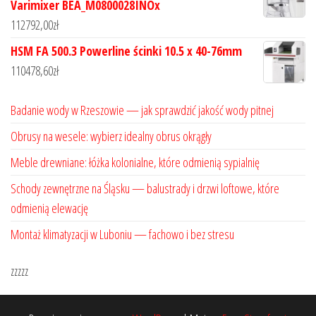
Varimixer BEA_M0800028INOx
112792,00
zł
HSM FA 500.3 Powerline ścinki 10.5 x 40-76mm
110478,60
zł
Badanie wody w Rzeszowie — jak sprawdzić jakość wody pitnej
Obrusy na wesele: wybierz idealny obrus okrągły
Meble drewniane: łóżka kolonialne, które odmienią sypialnię
Schody zewnętrzne na Śląsku — balustrady i drzwi loftowe, które
odmienią elewację
Montaż klimatyzacji w Luboniu — fachowo i bez stresu
zzzzz