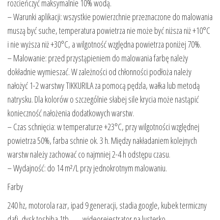
rozcieńczyć maksymalnie 10% wodą.
– Warunki aplikacji: wszystkie powierzchnie przeznaczone do malowania
muszą być suche, temperatura powietrza nie może być niższa niż +10°C
i nie wyższa niż +30°C, a wilgotność względna powietrza poniżej 70%.
– Malowanie: przed przystąpieniem do malowania farbę należy
dokładnie wymieszać. W zależności od chłonności podłoża należy
nałożyć 1-2 warstwy TIKKURILA za pomocą pędzla, wałka lub metodą
natrysku. Dla kolorów o szczególnie słabej sile krycia może nastąpić
konieczność nałożenia dodatkowych warstw.
– Czas schnięcia: w temperaturze +23°C, przy wilgotności względnej
powietrza 50%, farba schnie ok. 3 h. Między nakładaniem kolejnych
warstw należy zachować co najmniej 2-4 h odstępu czasu.
– Wydajność: do 14 m²/L przy jednokrotnym malowaniu.
Farby
240 hz, motorola razr, ipad 9 generacji, stadia google, kubek termiczny
dafi, dysk toshiba 1tb, , , , wideorejestrator na lusterko