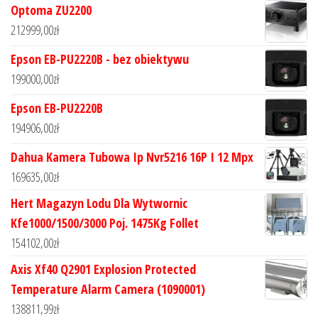
Optoma ZU2200
212999,00
zł
Epson EB-PU2220B - bez obiektywu
199000,00
zł
Epson EB-PU2220B
194906,00
zł
Dahua Kamera Tubowa Ip Nvr5216 16P I 12 Mpx
169635,00
zł
Hert Magazyn Lodu Dla Wytwornic
Kfe1000/1500/3000 Poj. 1475Kg Follet
154102,00
zł
Axis Xf40 Q2901 Explosion Protected
Temperature Alarm Camera (1090001)
138811,99
zł