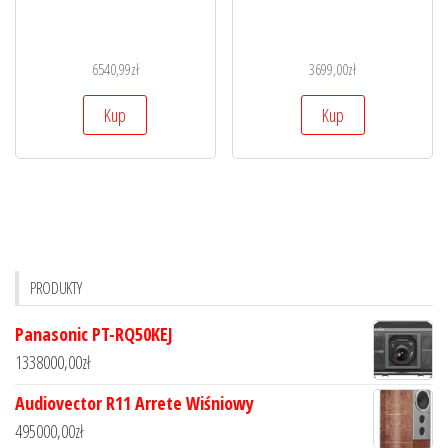
6540,99
zł
3699,00
zł
Kup
Kup
PRODUKTY
Panasonic PT-RQ50KEJ
1338000,00
zł
Audiovector R11 Arrete Wiśniowy
495000,00
zł