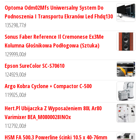
Optoma Odm02Mfs Uniwersalny System Do
Podnoszenia I Transportu Ekranów Led Fhdq130
135298,77
zł
Sonus Faber Reference Il Cremonese Ex3Me
Kolumna Głośnikowa Podłogowa (Sztuka)
129999,00
zł
Epson SureColor SC-S70610
124929,00
zł
Argo Kobra Cyclone + Compactor C-500
119925,00
zł
Hert.Pl Ubijaczka Z Wyposażeniem 80L Ar80
Varimixer BEA_M0800028INOx
112792,00
zł
HSM FA 500.3 Powerline ścinki 10.5 x 40-76mm