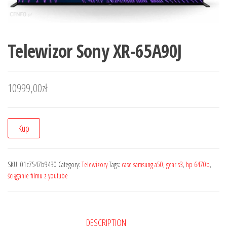
Telewizor Sony XR-65A90J
10999,00
zł
Kup
SKU:
01c7547b9430
Category:
Telewizory
Tags:
case samsung a50
,
gear s3
,
hp 6470b
,
ściąganie filmu z youtube
DESCRIPTION