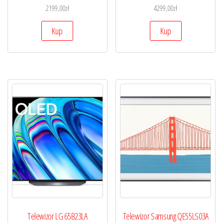
2199,00
zł
4299,00
zł
Kup
Kup
Telewizor LG 65B23LA
Telewizor Samsung QE55LS03A