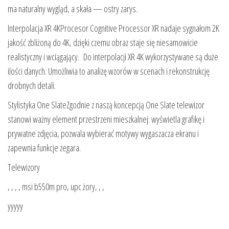
ma naturalny wygląd, a skała — ostry zarys.
Interpolacja XR 4KProcesor Cognitive Processor XR nadaje sygnałom 2K
jakość zbliżoną do 4K, dzięki czemu obraz staje się niesamowicie
realistyczny i wciągający. Do interpolacji XR 4K wykorzystywane są duże
ilości danych. Umożliwia to analizę wzorów w scenach i rekonstrukcję
drobnych detali.
Stylistyka One SlateZgodnie z naszą koncepcją One Slate telewizor
stanowi ważny element przestrzeni mieszkalnej: wyświetla grafikę i
prywatne zdjęcia, pozwala wybierać motywy wygaszacza ekranu i
zapewnia funkcje zegara.
Telewizory
, , , , msi b550m pro, upc żory, , ,
yyyyy