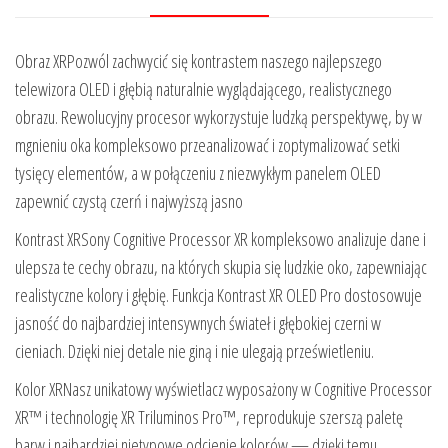
Obraz XRPozwól zachwycić się kontrastem naszego najlepszego
telewizora OLED i głębią naturalnie wyglądającego, realistycznego
obrazu. Rewolucyjny procesor wykorzystuje ludzką perspektywę, by w
mgnieniu oka kompleksowo przeanalizować i zoptymalizować setki
tysięcy elementów, a w połączeniu z niezwykłym panelem OLED
zapewnić czystą czerń i najwyższą jasno
Kontrast XRSony Cognitive Processor XR kompleksowo analizuje dane i
ulepsza te cechy obrazu, na których skupia się ludzkie oko, zapewniając
realistyczne kolory i głębię. Funkcja Kontrast XR OLED Pro dostosowuje
jasność do najbardziej intensywnych świateł i głębokiej czerni w
cieniach. Dzięki niej detale nie giną i nie ulegają prześwietleniu.
Kolor XRNasz unikatowy wyświetlacz wyposażony w Cognitive Processor
XR™ i technologię XR Triluminos Pro™, reprodukuje szerszą paletę
barw i najbardziej nietypowe odcienie kolorów — dzięki temu