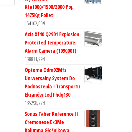
Kfe1000/1500/3000 Poj.
1475Kg Follet
154102,00
zł
Axis Xf40 Q2901 Explosion
Protected Temperature
Alarm Camera (1090001)
138811,99
zł
Optoma Odm02Mfs
Uniwersalny System Do
Podnoszenia I Transportu
Ekranów Led Fhdq130
135298,77
zł
Sonus Faber Reference Il
Cremonese Ex3Me
Kolumna Głośnikowa