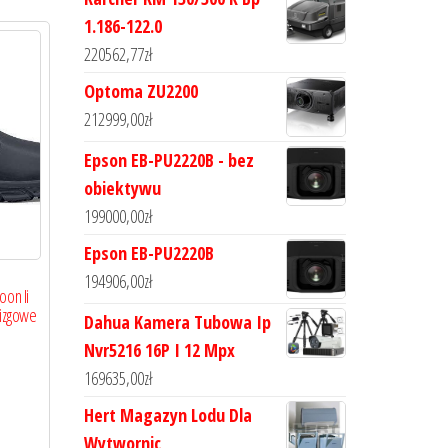
1.186-122.0
220562,77
zł
Optoma ZU2200
212999,00
zł
Epson EB-PU2220B - bez
obiektywu
199000,00
zł
Epson EB-PU2220B
194906,00
zł
oon Ii
lizgowe
Dahua Kamera Tubowa Ip
Nvr5216 16P I 12 Mpx
169635,00
zł
Hert Magazyn Lodu Dla
Wytwornic