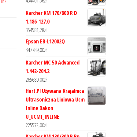
434401,56
zł
 link
Karcher KM 170/600 R D
1.186-127.0
354581,28
zł
Epson EB-L12002Q
347789,00
zł
Karcher MC 50 Advanced
1.442-204.2
265680,00
zł
Hert.Pl Używana Krajalnica
Ultrasoniczna Liniowa Ucm
Inline Bakon
U_UCMI_INLINE
225572,00
zł
Karcher KM 130/300 R Bp