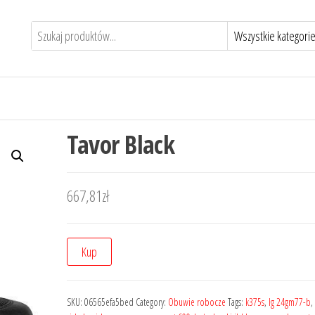
Tavor Black
667,81
zł
Kup
SKU:
06565efa5bed
Category:
Obuwie robocze
Tags:
k375s
,
lg 24gm77-b
,