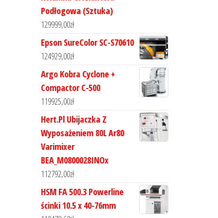
Podłogowa (Sztuka)
129999,00
zł
Epson SureColor SC-S70610
124929,00
zł
Argo Kobra Cyclone +
Compactor C-500
119925,00
zł
Hert.Pl Ubijaczka Z
Wyposażeniem 80L Ar80
Varimixer
BEA_M0800028INOx
112792,00
zł
HSM FA 500.3 Powerline
ścinki 10.5 x 40-76mm