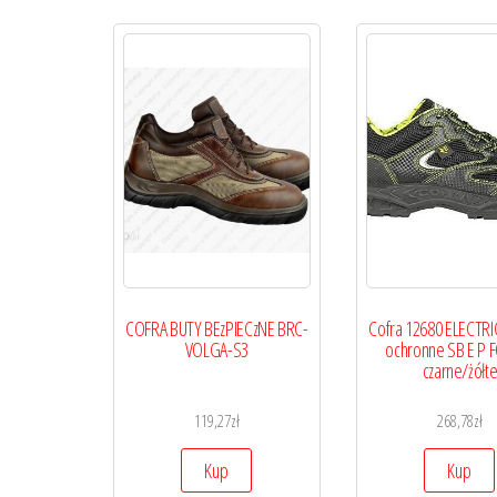
COFRA BUTY BEzPIECzNE BRC-
Cofra 12680 ELECTRI
VOLGA-S3
ochronne SB E P 
czarne/żółt
119,27
zł
268,78
zł
Kup
Kup