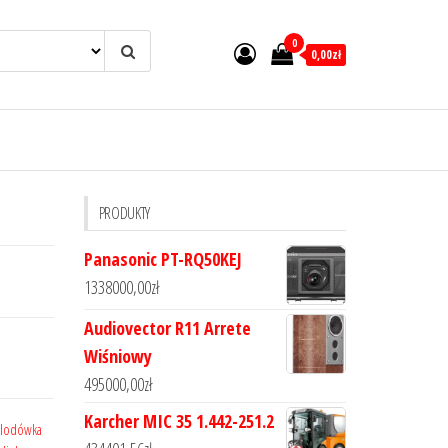
0
0,00zł
PRODUKTY
Panasonic PT-RQ50KEJ
1338000,00
zł
Audiovector R11 Arrete
Wiśniowy
495000,00
zł
Karcher MIC 35 1.442-251.2
lodówka