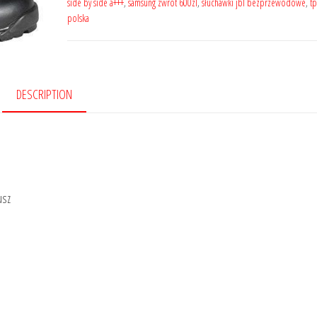
side by side a+++
,
samsung zwrot 600zl
,
słuchawki jbl bezprzewodowe
,
tp
polska
DESCRIPTION
usz