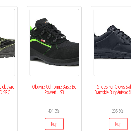
C obuwie
Obuwie Ochronne Base Be
Shoes For Crews Sal
FO SRC
Powerful S3
Damskie Buty Antypoś
e
491,05
zł
235,50
zł
Kup
Kup