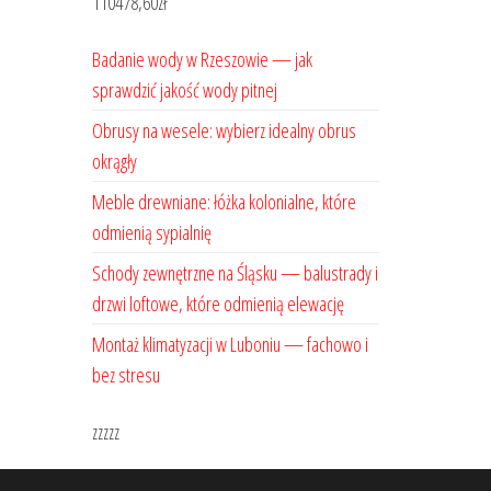
110478,60
zł
Badanie wody w Rzeszowie — jak
sprawdzić jakość wody pitnej
Obrusy na wesele: wybierz idealny obrus
okrągły
Meble drewniane: łóżka kolonialne, które
odmienią sypialnię
Schody zewnętrzne na Śląsku — balustrady i
drzwi loftowe, które odmienią elewację
Montaż klimatyzacji w Luboniu — fachowo i
bez stresu
zzzzz