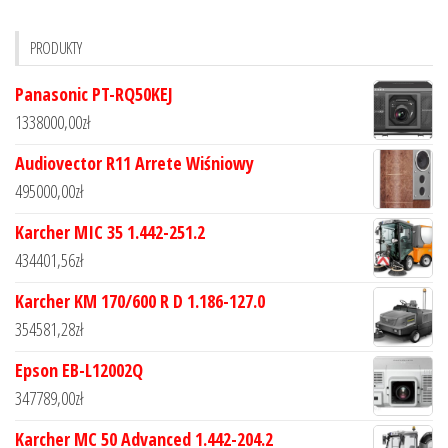
PRODUKTY
Panasonic PT-RQ50KEJ
1338000,00
zł
Audiovector R11 Arrete Wiśniowy
495000,00
zł
Karcher MIC 35 1.442-251.2
434401,56
zł
Karcher KM 170/600 R D 1.186-127.0
354581,28
zł
Epson EB-L12002Q
347789,00
zł
Karcher MC 50 Advanced 1.442-204.2