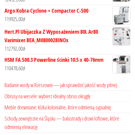
Argo Kobra Cyclone + Compactor C-500
119925,00
zł
Hert.Pl Ubijaczka Z Wyposażeniem 80L Ar80
Varimixer BEA_M0800028INOx
112792,00
zł
HSM FA 500.3 Powerline ścinki 10.5 x 40-76mm
110478,60
zł
Badanie wody w Rzeszowie — jak sprawdzić jakość wody pitnej
Obrusy na wesele: wybierz idealny obrus okrągły
Meble drewniane: łóżka kolonialne, które odmienią sypialnię
Schody zewnętrzne na Śląsku — balustrady i drzwi loftowe, które
odmienią elewację