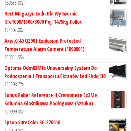
169635,00
zł
Hert Magazyn Lodu Dla Wytwornic
Kfe1000/1500/3000 Poj. 1475Kg Follet
154102,00
zł
Axis Xf40 Q2901 Explosion Protected
Temperature Alarm Camera (1090001)
138811,99
zł
Optoma Odm02Mfs Uniwersalny System Do
Podnoszenia I Transportu Ekranów Led Fhdq130
135298,77
zł
Sonus Faber Reference Il Cremonese Ex3Me
Kolumna Głośnikowa Podłogowa (Sztuka)
129999,00
zł
Epson SureColor SC-S70610
124929,00
zł