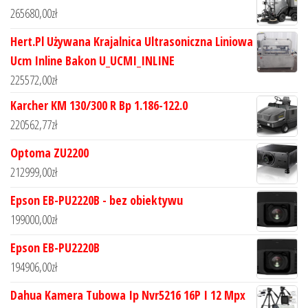
265680,00
zł
Hert.Pl Używana Krajalnica Ultrasoniczna Liniowa
Ucm Inline Bakon U_UCMI_INLINE
225572,00
zł
Karcher KM 130/300 R Bp 1.186-122.0
220562,77
zł
Optoma ZU2200
212999,00
zł
Epson EB-PU2220B - bez obiektywu
199000,00
zł
Epson EB-PU2220B
194906,00
zł
Dahua Kamera Tubowa Ip Nvr5216 16P I 12 Mpx