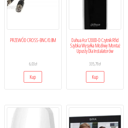
PRZEWÓD CROSS-BNC/0.8M
Dahua Asr1200D-D Czytnik Rfid
Szybka Wysyłka Możliwy Montaż
Upusty Dla Instalatorów
6,03
zł
335,79
zł
Kup
Kup