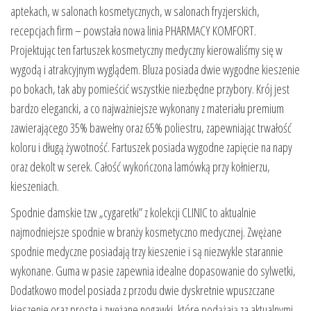
aptekach, w salonach kosmetycznych, w salonach fryzjerskich,
recepcjach firm – powstała nowa linia PHARMACY KOMFORT.
Projektując ten fartuszek kosmetyczny medyczny kierowaliśmy się w
wygodą i atrakcyjnym wyglądem. Bluza posiada dwie wygodne kieszenie
po bokach, tak aby pomieścić wszystkie niezbędne przybory. Krój jest
bardzo elegancki, a co najważniejsze wykonany z materiału premium
zawierającego 35% bawełny oraz 65% poliestru, zapewniając trwałość
koloru i długą żywotność. Fartuszek posiada wygodne zapięcie na napy
oraz dekolt w serek. Całość wykończona lamówką przy kołnierzu,
kieszeniach.
Spodnie damskie tzw „cygaretki” z kolekcji CLINIC to aktualnie
najmodniejsze spodnie w branży kosmetyczno medycznej. Zwężane
spodnie medyczne posiadają trzy kieszenie i są niezwykle starannie
wykonane. Guma w pasie zapewnia idealne dopasowanie do sylwetki,
Dodatkowo model posiada z przodu dwie dyskretnie wpuszczane
kieszenie oraz proste i zwężane nogawki, które podążają za aktualnymi