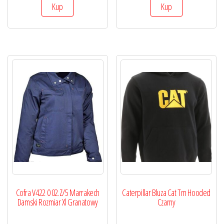
Kup
Kup
Cofra V422 0 02.Z/5 Marrakech
Caterpillar Bluza Cat Tm Hooded
Damski Rozmiar Xl Granatowy
Czarny