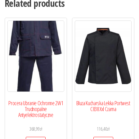
Related products
Procera Ubranie Ochronne 2W1
Bluza Kucharska Lekka Portwest
Trudnopalne
C838 Xxl Czarna
Antyelektrostatyczne
368,99
zł
116,40
zł