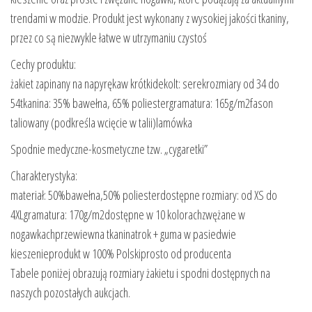
trendami w modzie. Produkt jest wykonany z wysokiej jakości tkaniny,
przez co są niezwykle łatwe w utrzymaniu czystoś
Cechy produktu:
żakiet zapinany na napyrękaw krótkidekolt: serekrozmiary od 34 do
54tkanina: 35% bawełna, 65% poliestergramatura: 165g/m2fason
taliowany (podkreśla wcięcie w talii)lamówka
Spodnie medyczne-kosmetyczne tzw. „cygaretki”
Charakterystyka:
materiał: 50%bawełna,50% poliesterdostępne rozmiary: od XS do
4XLgramatura: 170g/m2dostępne w 10 kolorachzwężane w
nogawkachprzewiewna tkaninatrok + guma w pasiedwie
kieszenieprodukt w 100% Polskiprosto od producenta
Tabele poniżej obrazują rozmiary żakietu i spodni dostępnych na
naszych pozostałych aukcjach.