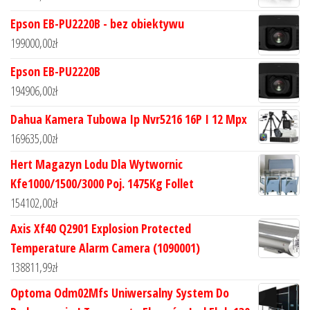
Epson EB-PU2220B - bez obiektywu
199000,00
zł
Epson EB-PU2220B
194906,00
zł
Dahua Kamera Tubowa Ip Nvr5216 16P I 12 Mpx
169635,00
zł
Hert Magazyn Lodu Dla Wytwornic
Kfe1000/1500/3000 Poj. 1475Kg Follet
154102,00
zł
Axis Xf40 Q2901 Explosion Protected
Temperature Alarm Camera (1090001)
138811,99
zł
Optoma Odm02Mfs Uniwersalny System Do