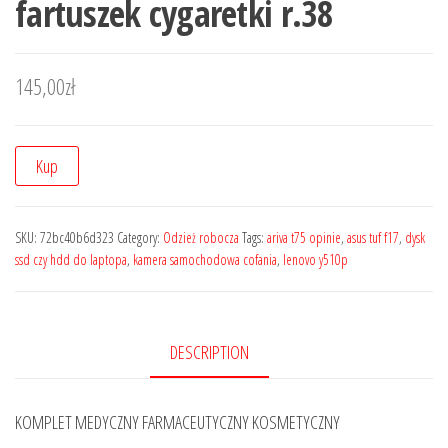
fartuszek cygaretki r.38
145,00
zł
Kup
SKU:
72bc40b6d323
Category:
Odzież robocza
Tags:
ariva t75 opinie
,
asus tuf f17
,
dysk
ssd czy hdd do laptopa
,
kamera samochodowa cofania
,
lenovo y510p
DESCRIPTION
KOMPLET MEDYCZNY FARMACEUTYCZNY KOSMETYCZNY