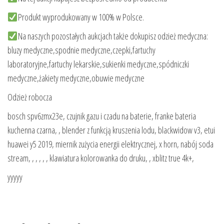
Produkt wyprodukowany w 100% w Polsce.
Na naszych pozostałych aukcjach także dokupisz odzież medyczna:
bluzy medyczne,spodnie medyczne,czepki,fartuchy
laboratoryjne,fartuchy lekarskie,sukienki medyczne,spódniczki
medyczne,żakiety medyczne,obuwie medyczne
Odzież robocza
bosch spv6zmx23e, czujnik gazu i czadu na baterie, franke bateria
kuchenna czarna, , blender z funkcją kruszenia lodu, blackwidow v3, etui
huawei y5 2019, miernik zużycia energii elektrycznej, x horn, nabój soda
stream, , , , , , klawiatura kolorowanka do druku, , xblitz true 4k+,
yyyyy