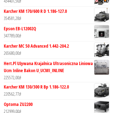
434401,56
zł
Karcher KM 170/600 R D 1.186-127.0
354581,28
zł
Epson EB-L12002Q
347789,00
zł
Karcher MC 50 Advanced 1.442-204.2
265680,00
zł
Hert.Pl Używana Krajalnica Ultrasoniczna Liniowa
Ucm Inline Bakon U_UCMI_INLINE
225572,00
zł
Karcher KM 130/300 R Bp 1.186-122.0
220562,77
zł
Optoma ZU2200
212999,00
zł