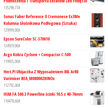
Podnoszenia I Transportu Ekranów Led Fhdq130
135298,77
zł
Sonus Faber Reference Il Cremonese Ex3Me
Kolumna Głośnikowa Podłogowa (Sztuka)
129999,00
zł
Epson SureColor SC-S70610
124929,00
zł
Argo Kobra Cyclone + Compactor C-500
119925,00
zł
Hert.Pl Ubijaczka Z Wyposażeniem 80L Ar80
Varimixer BEA_M0800028INOx
112792,00
zł
HSM FA 500.3 Powerline ścinki 10.5 x 40-76mm
110478,60
zł