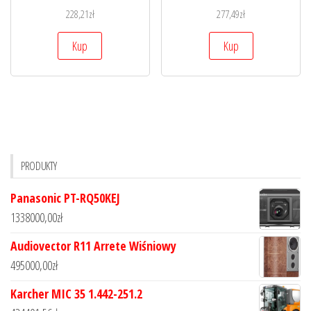
228,21
zł
277,49
zł
Kup
Kup
PRODUKTY
Panasonic PT-RQ50KEJ
1338000,00
zł
Audiovector R11 Arrete Wiśniowy
495000,00
zł
Karcher MIC 35 1.442-251.2