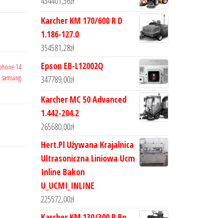
434401,56
zł
Karcher KM 170/600 R D
1.186-127.0
354581,28
zł
Epson EB-L12002Q
phone 14
,
samsung
347789,00
zł
Karcher MC 50 Advanced
1.442-204.2
265680,00
zł
Hert.Pl Używana Krajalnica
Ultrasoniczna Liniowa Ucm
Inline Bakon
U_UCMI_INLINE
225572,00
zł
Karcher KM 130/300 R Bp