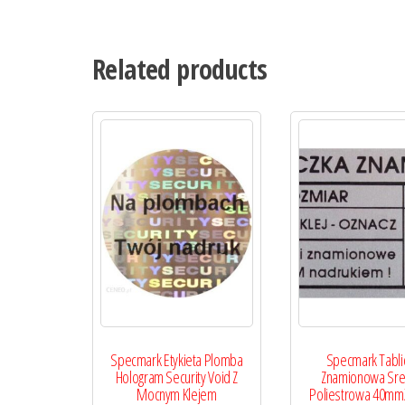
Related products
Specmark Etykieta Plomba
Specmark Tabli
Hologram Security Void Z
Znamionowa Sre
Mocnym Klejem
Poliestrowa 40m