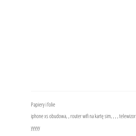
Papiery i folie
iphone xs obudowa, , router wifi na kartę sim, , , , telewizo
yyyyy