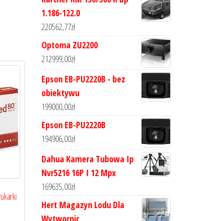
1.186-122.0
220562,77
zł
Optoma ZU2200
212999,00
zł
Epson EB-PU2220B - bez
obiektywu
199000,00
zł
Epson EB-PU2220B
194906,00
zł
Dahua Kamera Tubowa Ip
Nvr5216 16P I 12 Mpx
169635,00
zł
ukarki
Hert Magazyn Lodu Dla
Wytwornic