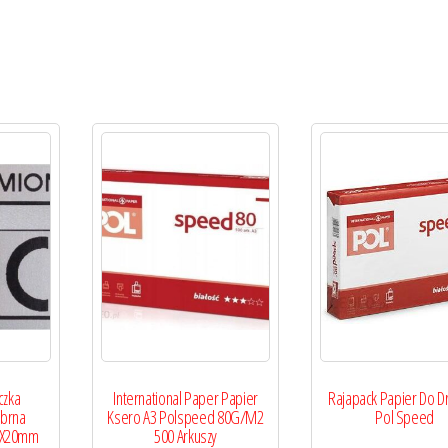
czka
International Paper Papier
Rajapack Papier Do Dr
brna
Ksero A3 Polspeed 80G/M2
Pol Speed
mX20mm
500 Arkuszy