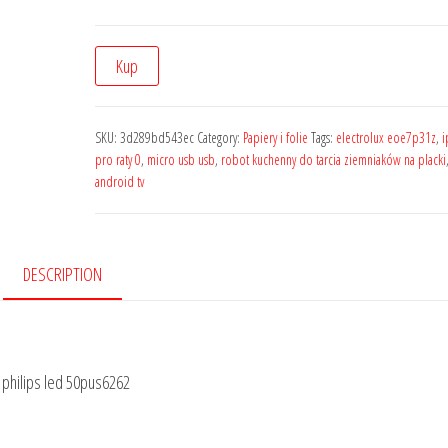
Kup
SKU:
3d289bd543ec
Category:
Papiery i folie
Tags:
electrolux eoe7p31z
,
i
pro raty 0
,
micro usb usb
,
robot kuchenny do tarcia ziemniaków na placki
android tv
DESCRIPTION
r philips led 50pus6262