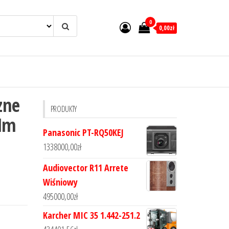
0
0,00zł
zne
PRODUKTY
0Mm
Panasonic PT-RQ50KEJ
a
1338000,00
zł
Audiovector R11 Arrete
Wiśniowy
495000,00
zł
Karcher MIC 35 1.442-251.2