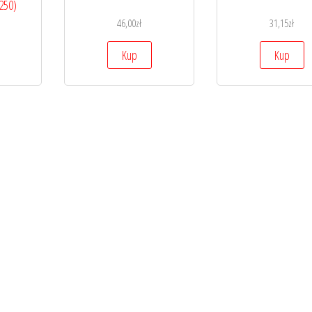
0250)
46,00
zł
31,15
zł
Kup
Kup