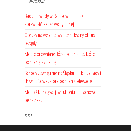
110478,60
zł
Badanie wody w Rzeszowie — jak
sprawdzić jakość wody pitnej
Obrusy na wesele: wybierz idealny obrus
okrągły
Meble drewniane: łóżka kolonialne, które
odmienią sypialnię
Schody zewnętrzne na Śląsku — balustrady i
drzwi loftowe, które odmienią elewację
Montaż klimatyzacji w Luboniu — fachowo i
bez stresu
zzzzz