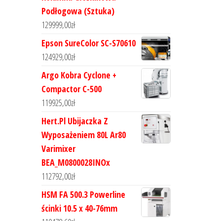
Podłogowa (Sztuka)
129999,00
zł
Epson SureColor SC-S70610
124929,00
zł
Argo Kobra Cyclone +
Compactor C-500
119925,00
zł
Hert.Pl Ubijaczka Z
Wyposażeniem 80L Ar80
Varimixer
BEA_M0800028INOx
112792,00
zł
HSM FA 500.3 Powerline
ścinki 10.5 x 40-76mm