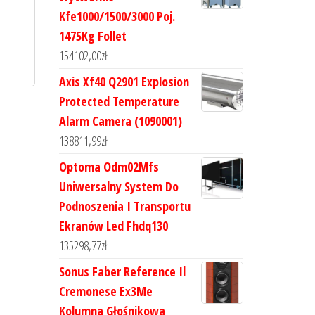
Kfe1000/1500/3000 Poj.
1475Kg Follet
154102,00
zł
Axis Xf40 Q2901 Explosion
Protected Temperature
Alarm Camera (1090001)
138811,99
zł
Optoma Odm02Mfs
Uniwersalny System Do
Podnoszenia I Transportu
Ekranów Led Fhdq130
135298,77
zł
Sonus Faber Reference Il
Cremonese Ex3Me
Kolumna Głośnikowa