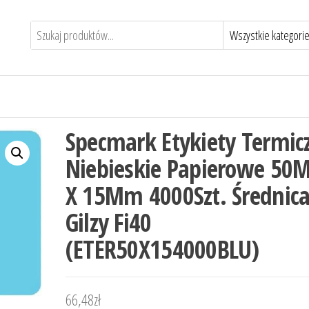
Specmark Etykiety Termic
Niebieskie Papierowe 5
X 15Mm 4000Szt. Średnic
Gilzy Fi40
(ETER50X154000BLU)
66,48
zł