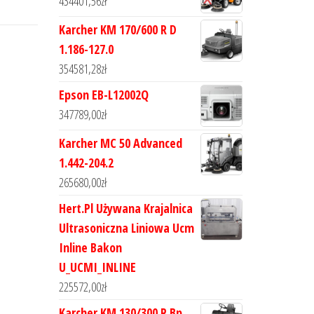
434401,56
zł
Karcher KM 170/600 R D
1.186-127.0
354581,28
zł
Epson EB-L12002Q
347789,00
zł
Karcher MC 50 Advanced
1.442-204.2
265680,00
zł
Hert.Pl Używana Krajalnica
Ultrasoniczna Liniowa Ucm
Inline Bakon
U_UCMI_INLINE
225572,00
zł
Karcher KM 130/300 R Bp