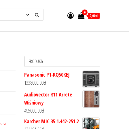
0
0,00zł
PRODUKTY
Panasonic PT-RQ50KEJ
1338000,00
zł
Audiovector R11 Arrete
Wiśniowy
495000,00
zł
Karcher MIC 35 1.442-251.2
czna
,