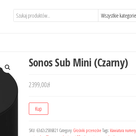
Sonos Sub Mini (Czarny)
2399,00
zł
Kup
SKU:
63d2c2586821
Category:
Głośniki przenośne
Tags:
klawiatura numery