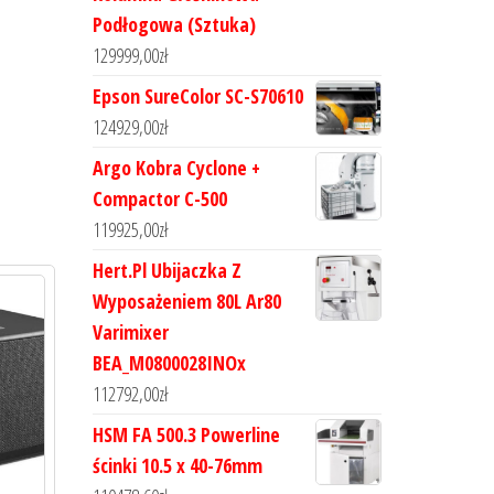
Podłogowa (Sztuka)
129999,00
zł
Epson SureColor SC-S70610
124929,00
zł
Argo Kobra Cyclone +
Compactor C-500
119925,00
zł
Hert.Pl Ubijaczka Z
Wyposażeniem 80L Ar80
Varimixer
BEA_M0800028INOx
112792,00
zł
HSM FA 500.3 Powerline
ścinki 10.5 x 40-76mm