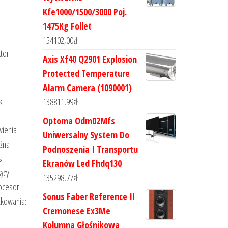
Kfe1000/1500/3000 Poj.
1475Kg Follet
154102,00
zł
tor
Axis Xf40 Q2901 Explosion
Protected Temperature
Alarm Camera (1090001)
ki
138811,99
zł
Optoma Odm02Mfs
wienia
Uniwersalny System Do
ożna
Podnoszenia I Transportu
s.
Ekranów Led Fhdq130
ący
135298,77
zł
rocesor
Sonus Faber Reference Il
tkowania:
Cremonese Ex3Me
Kolumna Głośnikowa