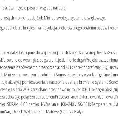
ieścić tam, gdzie pasuje i wygląda najlepiej.
ilku prostych krokach dodaj Sub Mini do swojego systemu dźwiękowego.
o soundbara lub głośnika. Regulacja preferowanego poziomu basów i korek
oskonale dostrojone do wyjątkowej architektury akustycznej głośnikaGłośni
kierowane do wewnątrz, co gwarantuje tłumienie drgańProjekt: uszczelniona
zenoszenia basówPasmo przenoszenia: od 25 HzKorektor graficzny (EQ): usta
ub Mini ze sparowanymi produktami Sonos. Basy, tony wysokie i głośność m
izuje akustykę pomieszczenia, a następnie dostraja brzmienie systemu Sono
y się z siecią Wi-Fi zarządzaną przez dowolny router 802.11a/b/g/n obsługuj
 przewodowego połączenia z routeremProcesor: architektura dwurdzeniowa p
ęci SDRAM, 4 GB pamięci NVZasilanie: 100–240 V, 50/60 HzTemperatura uży
mmWaga: 6.35 kgWykończenie: Matowe (Czarny / Biały)