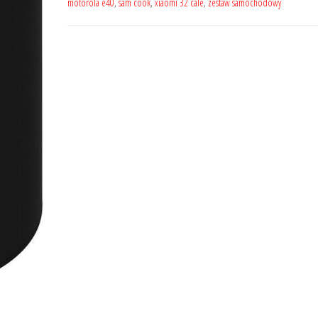
motorola e40
,
sam cook
,
xiaomi 32 cale
,
zestaw samochodowy