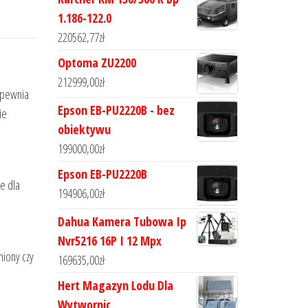
1.186-122.0
220562,77
zł
Optoma ZU2200
212999,00
zł
apewnia
Epson EB-PU2220B - bez
ie
obiektywu
199000,00
zł
Epson EB-PU2220B
e dla
194906,00
zł
Dahua Kamera Tubowa Ip
Nvr5216 16P I 12 Mpx
miony czy
169635,00
zł
Hert Magazyn Lodu Dla
Wytwornic