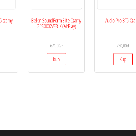
5 czarny
Belkin SoundForm Elite Czarny
Audio Pro BT5 Cza
G1S0002VFBLK (AirPlay)
671,00
zł
760,00
zł
Kup
Kup