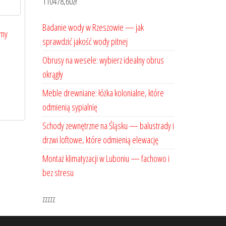
110478,60
zł
Badanie wody w Rzeszowie — jak
rny
sprawdzić jakość wody pitnej
Obrusy na wesele: wybierz idealny obrus
okrągły
Meble drewniane: łóżka kolonialne, które
odmienią sypialnię
Schody zewnętrzne na Śląsku — balustrady i
drzwi loftowe, które odmienią elewację
Montaż klimatyzacji w Luboniu — fachowo i
bez stresu
zzzzz