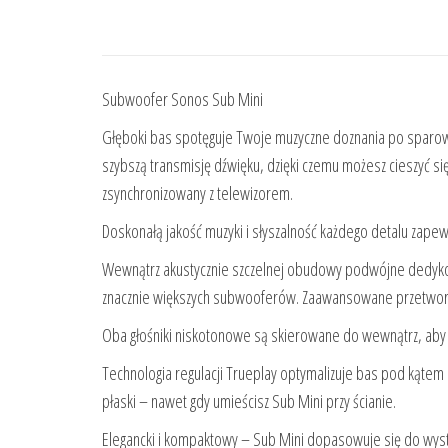
Subwoofer Sonos Sub Mini
Głęboki bas spotęguje Twoje muzyczne doznania po sparowa
szybszą transmisję dźwięku, dzięki czemu możesz cieszyć się
zsynchronizowany z telewizorem.
Doskonałą jakość muzyki i słyszalność każdego detalu zape
Wewnątrz akustycznie szczelnej obudowy podwójne dedykow
znacznie większych subwooferów. Zaawansowane przetwor
Oba głośniki niskotonowe są skierowane do wewnątrz, aby tł
Technologia regulacji Trueplay optymalizuje bas pod kątem a
płaski – nawet gdy umieścisz Sub Mini przy ścianie.
Elegancki i kompaktowy – Sub Mini dopasowuje się do wystr