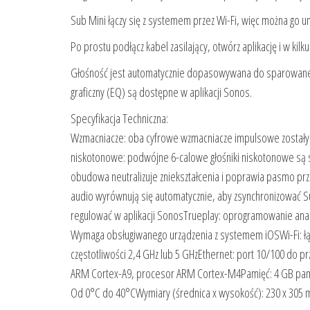
Sub Mini łączy się z systemem przez Wi-Fi, więc można go um
Po prostu podłącz kabel zasilający, otwórz aplikację i w k
Głośność jest automatycznie dopasowywana do sparowaneg
graficzny (EQ) są dostępne w aplikacji Sonos.
Specyfikacja Techniczna:
Wzmacniacze: oba cyfrowe wzmacniacze impulsowe zostały d
niskotonowe: podwójne 6-calowe głośniki niskotonowe są s
obudowa neutralizuje zniekształcenia i poprawia pasmo pr
audio wyrównują się automatycznie, aby zsynchronizować S
regulować w aplikacji SonosTrueplay: oprogramowanie anal
Wymaga obsługiwanego urządzenia z systemem iOSWi-Fi: łącz
częstotliwości 2,4 GHz lub 5 GHzEthernet: port 10/100 do
ARM Cortex-A9, procesor ARM Cortex-M4Pamięć: 4 GB pami
Od 0°C do 40°CWymiary (średnica x wysokość): 230 x 305 