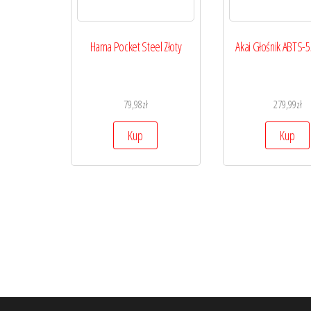
Hama Pocket Steel Złoty
Akai Głośnik ABTS-5
79,98
zł
279,99
zł
Kup
Kup