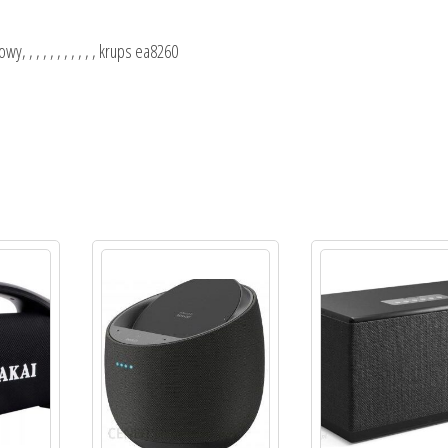
y, , , , , , , , , , , krups ea8260