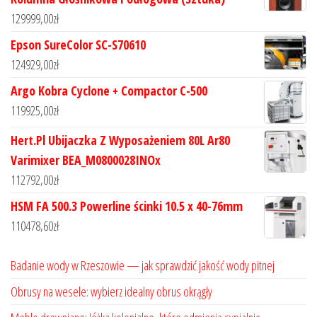
129999,00
zł
Epson SureColor SC-S70610
124929,00
zł
Argo Kobra Cyclone + Compactor C-500
119925,00
zł
Hert.Pl Ubijaczka Z Wyposażeniem 80L Ar80
Varimixer BEA_M0800028INOx
112792,00
zł
HSM FA 500.3 Powerline ścinki 10.5 x 40-76mm
110478,60
zł
Badanie wody w Rzeszowie — jak sprawdzić jakość wody pitnej
Obrusy na wesele: wybierz idealny obrus okrągły