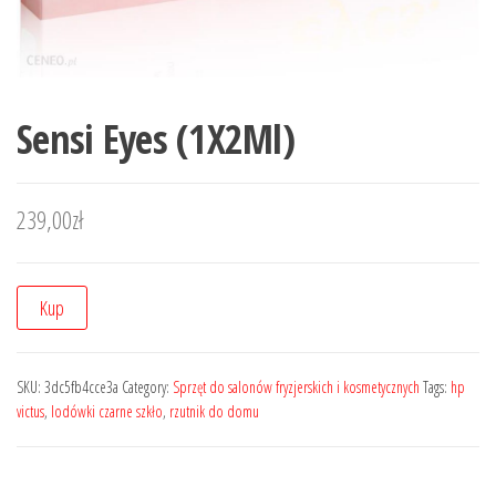
Sensi Eyes (1X2Ml)
239,00
zł
Kup
SKU:
3dc5fb4cce3a
Category:
Sprzęt do salonów fryzjerskich i kosmetycznych
Tags:
hp
victus
,
lodówki czarne szkło
,
rzutnik do domu