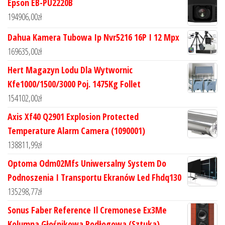
Epson EB-PU2220B
194906,00
zł
Dahua Kamera Tubowa Ip Nvr5216 16P I 12 Mpx
169635,00
zł
Hert Magazyn Lodu Dla Wytwornic
Kfe1000/1500/3000 Poj. 1475Kg Follet
154102,00
zł
Axis Xf40 Q2901 Explosion Protected
Temperature Alarm Camera (1090001)
138811,99
zł
Optoma Odm02Mfs Uniwersalny System Do
Podnoszenia I Transportu Ekranów Led Fhdq130
135298,77
zł
Sonus Faber Reference Il Cremonese Ex3Me
Kolumna Głośnikowa Podłogowa (Sztuka)