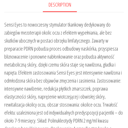
DESCRIPTION
Sensi Eyes to nowoczesny stymulator tkankowy dedykowany do
zabiegów mezoterapii okolic oczu z efektem wypełniania, ale bez
skutków ubocznych w postaci obrzęku limfatycznego. Zawarty w
preparacie PDRN pobudza proces odbudowy naskórka, przyspiesza
bliznowacenie i ponowne nabłonkowanie oraz pobudza aktywność
metaboliczną skóry, dzięki czemu skóra staje się nawilżona, gładka i
napięta. Efektem zastosowania Sensi Eyes jest intensywnie nawilżona i
odmłodzona skóra bez objawów zmęczenia i zasinienia. Zastosowanie:
intensywne nawilżenie, redukcja płytkich zmarszczek, poprawa
elastyczności skóry, naprężenie wiotczejącej i obwisłej skóry,
rewitalizacja okolicy oczu, obszar stosowania: okolice oczu. Trwałość
efektu: uzależniona jest od indywidualnych predyspozycji pacjentki – do
około 7-9 miesięcy. Skład: Polinukleotydy PDRN 2 mg/ml kwasu