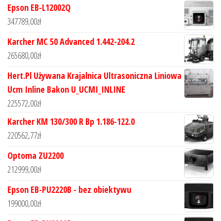
Epson EB-L12002Q
347789,00
zł
Karcher MC 50 Advanced 1.442-204.2
265680,00
zł
Hert.Pl Używana Krajalnica Ultrasoniczna Liniowa
Ucm Inline Bakon U_UCMI_INLINE
225572,00
zł
Karcher KM 130/300 R Bp 1.186-122.0
220562,77
zł
Optoma ZU2200
212999,00
zł
Epson EB-PU2220B - bez obiektywu
199000,00
zł