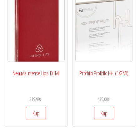
Neauvia Intense Lips 1X1Ml
Profhilo Profhilo H+L (1X2Ml)
219,99
zł
435,00
zł
Kup
Kup