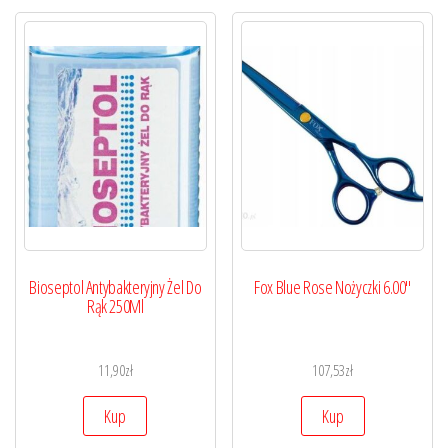
Bioseptol Antybakteryjny Żel Do
Fox Blue Rose Nożyczki 6.00″
Rąk 250Ml
11,90
zł
107,53
zł
Kup
Kup