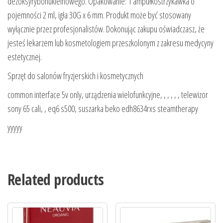
dezoksyrybonukleinowego. Opakowanie: 1 ampułkostrzykawka o
pojemności 2 ml, igła 30G x 6 mm. Produkt może być stosowany
wyłącznie przez profesjonalistów. Dokonując zakupu oświadczasz, że
jesteś lekarzem lub kosmetologiem przeszkolonym z zakresu medycyny
estetycznej.
Sprzęt do salonów fryzjerskich i kosmetycznych
common interface 5v only, urządzenia wielofunkcyjne, , , , , , telewizor
sony 65 cali, , eq6 s500, suszarka beko edh8634rxs steamtherapy
yyyyy
Related products