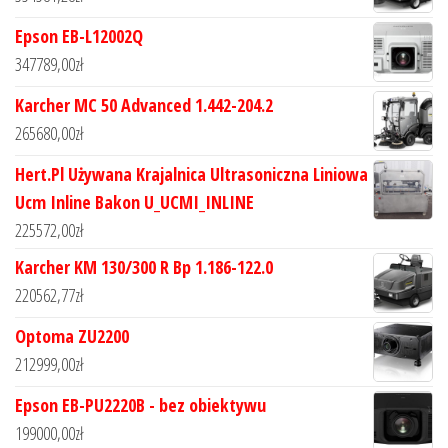
Epson EB-L12002Q
347789,00
zł
Karcher MC 50 Advanced 1.442-204.2
265680,00
zł
Hert.Pl Używana Krajalnica Ultrasoniczna Liniowa
Ucm Inline Bakon U_UCMI_INLINE
225572,00
zł
Karcher KM 130/300 R Bp 1.186-122.0
220562,77
zł
Optoma ZU2200
212999,00
zł
Epson EB-PU2220B - bez obiektywu
199000,00
zł