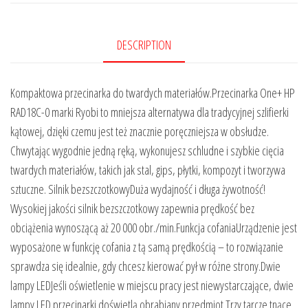
DESCRIPTION
Kompaktowa przecinarka do twardych materiałów.Przecinarka One+ HP
RAD18C-0 marki Ryobi to mniejsza alternatywa dla tradycyjnej szlifierki
kątowej, dzięki czemu jest też znacznie poręczniejsza w obsłudze.
Chwytając wygodnie jedną ręką, wykonujesz schludne i szybkie cięcia
twardych materiałów, takich jak stal, gips, płytki, kompozyt i tworzywa
sztuczne. Silnik bezszczotkowyDuża wydajność i długa żywotność!
Wysokiej jakości silnik bezszczotkowy zapewnia prędkość bez
obciążenia wynoszącą aż 20 000 obr./min.Funkcja cofaniaUrządzenie jest
wyposażone w funkcję cofania z tą samą prędkością – to rozwiązanie
sprawdza się idealnie, gdy chcesz kierować pył w różne strony.Dwie
lampy LEDJeśli oświetlenie w miejscu pracy jest niewystarczające, dwie
lampy LED przecinarki doświetlą obrabiany przedmiot.Trzy tarcze tnące