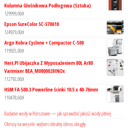
Kolumna Głośnikowa Podłogowa (Sztuka)
129999,00
zł
Epson SureColor SC-S70610
124929,00
zł
Argo Kobra Cyclone + Compactor C-500
119925,00
zł
Hert.Pl Ubijaczka Z Wyposażeniem 80L Ar80
Varimixer BEA_M0800028INOx
112792,00
zł
HSM FA 500.3 Powerline ścinki 10.5 x 40-76mm
110478,60
zł
Badanie wody w Rzeszowie — jak sprawdzić jakość wody pitnej
Obrusy na wesele: wybierz idealny obrus okrągły