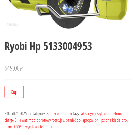
Ryobi Hp 5133004953
649,00
zł
Kup
SKU:
df75f5025ace
Category:
Szlifierki i polerki
Tags:
jak ściągnąć szybkę z telefonu
,
jbl
charge 3 ile wat
,
mop obrotowy rotacyjny
,
pamięć do laptopa
,
philips one blade pro
,
pixma ts5050
,
wynalazca telefonu