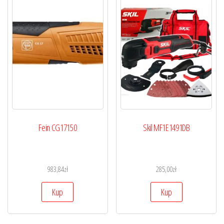
Fein CG17150
Skil MF1E1491DB
983,84
zł
285,00
zł
Kup
Kup