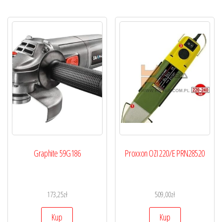
Graphite 59G186
Proxxon OZI 220/E PRN28520
173,25
zł
509,00
zł
Kup
Kup