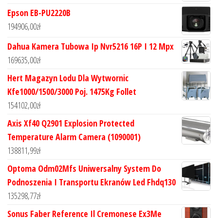
Epson EB-PU2220B
194906,00
zł
Dahua Kamera Tubowa Ip Nvr5216 16P I 12 Mpx
169635,00
zł
Hert Magazyn Lodu Dla Wytwornic
Kfe1000/1500/3000 Poj. 1475Kg Follet
154102,00
zł
Axis Xf40 Q2901 Explosion Protected
Temperature Alarm Camera (1090001)
138811,99
zł
Optoma Odm02Mfs Uniwersalny System Do
Podnoszenia I Transportu Ekranów Led Fhdq130
135298,77
zł
Sonus Faber Reference Il Cremonese Ex3Me