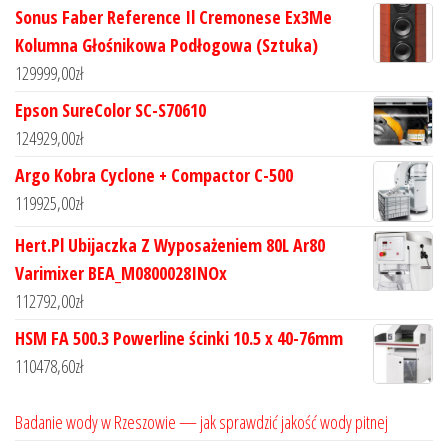
Sonus Faber Reference Il Cremonese Ex3Me
Kolumna Głośnikowa Podłogowa (Sztuka)
129999,00
zł
Epson SureColor SC-S70610
124929,00
zł
Argo Kobra Cyclone + Compactor C-500
119925,00
zł
Hert.Pl Ubijaczka Z Wyposażeniem 80L Ar80
Varimixer BEA_M0800028INOx
112792,00
zł
HSM FA 500.3 Powerline ścinki 10.5 x 40-76mm
110478,60
zł
Badanie wody w Rzeszowie — jak sprawdzić jakość wody pitnej