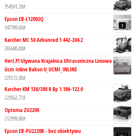
354581,28
zł
Epson EB-L12002Q
347789,00
zł
Karcher MC 50 Advanced 1.442-204.2
265680,00
zł
Hert.Pl Używana Krajalnica Ultrasoniczna Liniowa
Ucm Inline Bakon U_UCMI_INLINE
225572,00
zł
Karcher KM 130/300 R Bp 1.186-122.0
220562,77
zł
Optoma ZU2200
212999,00
zł
Epson EB-PU2220B - bez obiektywu