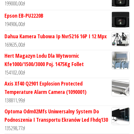
199000,00
zł
Epson EB-PU2220B
194906,00
zł
Dahua Kamera Tubowa Ip Nvr5216 16P I 12 Mpx
169635,00
zł
Hert Magazyn Lodu Dla Wytwornic
Kfe1000/1500/3000 Poj. 1475Kg Follet
154102,00
zł
Axis Xf40 Q2901 Explosion Protected
Temperature Alarm Camera (1090001)
138811,99
zł
Optoma Odm02Mfs Uniwersalny System Do
Podnoszenia I Transportu Ekranów Led Fhdq130
135298,77
zł