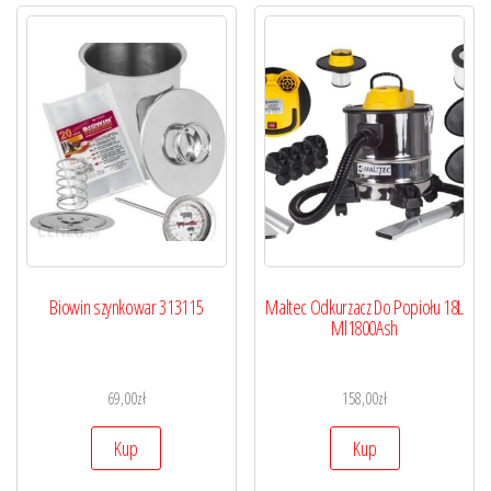
Biowin szynkowar 313115
Maltec Odkurzacz Do Popiołu 18L
Ml1800Ash
69,00
zł
158,00
zł
Kup
Kup