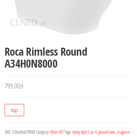
Roca Rimless Round
A34H0N8000
799,00
zł
Kup
SKU:
52be0bb70969
Category:
Miski WC
Tags:
dying light 2 ps 4
,
gatunki kaw
,
ściąganie