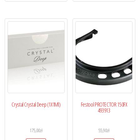
Crystal Crystal Deep (1X1Ml)
Festool PROTECTOR 150FX
493913
175,00
zł
55,90
zł