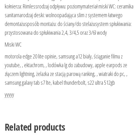
kołnierza: Rimlessrodzaj odpływu: poziomymateriał miski WC: ceramika
sanitarnarodzaj deski: wolnoopadająca slim z systemem łatwego
demontażusposób montażu: do ściany/do stelażusystem spłukiwania:
przystosowana do spłukiwania 2,4, 3/4,5 oraz 3/6l wody
Miski WC
motorola edge 20 lite opinie, samsung a12 bialy, ściąganie filmu z
youtube, , ektachrom, , lodówka lg do zabudowy, apple earpods ze
złączem lightning, żelazka ze stacją parową ranking, , wiatraki do pc, ,
samsung galaxy tab s7 lte, kabel thunderbolt, s22 ultra 512gb
yyyyy
Related products