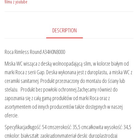
filmu z youtube
DESCRIPTION
Roca Rimless Round A34H0N8000
Miska WC wisząca z deską wolnoopadającą slim, w kolorze białym od
marki Roca z serii Gap. Deska wykonana jest z duroplastu, a miska WC z
ceramiki sanitarnej. Produkt przeznaczony do montażu do ściany lub
stelażu. Produkt bez powłoki ochronnej.Zachęcamy również do
zapoznania się z całą gamą produktów od marki Roca oraz z
asortymentem od innych producentów także dostępnych w naszej
ofercie.
Specyfikacjadługość: 54 cmszerokość: 35,5 cmcałkowita wysokość: 34,5
cmkolor: białyształt: zaokrąglonymateriał deski: duroplastrodzaj