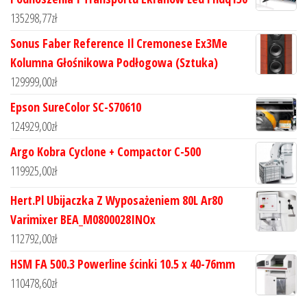
135298,77
zł
Sonus Faber Reference Il Cremonese Ex3Me
Kolumna Głośnikowa Podłogowa (Sztuka)
129999,00
zł
Epson SureColor SC-S70610
124929,00
zł
Argo Kobra Cyclone + Compactor C-500
119925,00
zł
Hert.Pl Ubijaczka Z Wyposażeniem 80L Ar80
Varimixer BEA_M0800028INOx
112792,00
zł
HSM FA 500.3 Powerline ścinki 10.5 x 40-76mm
110478,60
zł