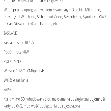
strumieni wideo (10 podstref i 2 główne)
Współpraca z oprogramowaniem zewnętrznym Blue Iris, Milestone,
iSpy, Digital WatchDog, Sighthound Video, SecuritySpy, Synology, QNAP,
IP Cam Viewer, TinyCam, Evocam, etc.
ZASILANIE
Zasilanie stałe DC12V
Pobór mocy <8W
POŁĄCZENIA
Wejście 10M/100Mbps RJ45
Wejście zasilania
ZAPIS
Karta mikro SD, wbudowany slot, maksymalna obsługiwana pojemność
karty do 64G, możliwość podłączenia do rejestratora