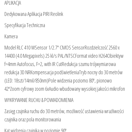
APLIKACJA
Dedykowana Aplikacja PIRI Reolink
Specyfikacja Techniczna
Kamera
Model RLC 410 WSensor 1/2.7″ CMOS SensorRozdzielczość 2560 x
14400 (4.0 Megapixels) 25 kl/s PAL/NTSCFormat video H264Obiektyw
f=4mm Autofocus, F=2, with IR CutRedukcja szumu trójwymiarowa
redukcja 3D NRKompensacja podświetleniaTryb nocny do 30 metrów
(LED: 18szt/14mil/850nm)Pole widzenia poziomo 80º, pionowo
42ºZoom cyfrowy zoom 6xAudio wbudowany wysokiej jakości mikrofon
WYKRYWANIE RUCHU & POWIADOMIENIA
Zasięg czujnika ruchu do 30 metrów, możliwość ustawienia wrażliwości
czujnika oraz pola monitorowania
Kąt widzenia czujnika w poziomie 90º