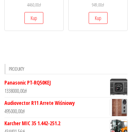
4460,00
zł
949,00
zł
Kup
Kup
PRODUKTY
Panasonic PT-RQ50KEJ
1338000,00
zł
Audiovector R11 Arrete Wiśniowy
495000,00
zł
Karcher MIC 35 1.442-251.2
434401,56
zł