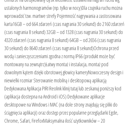
ustalonych harmonogramów (np. tylko w nocy)Dla czujnika ruchu można
wprowadzić tzw. martwe strefy Pojemność nagrywania a zastosowana
karta16GB – od 664 zdarzeń (czas nagrania 30 sekund) do 2160 zdarzeń
(czas nagrania 8 sekund) 32GB – od 1328 (czas nagrania 30 sekund) do
4320 zdarzeń (czas nagrania 8 sekund) 64GB – od 2656 (czas nagrania
30 sekund) do 8640 zdarzeń (czas nagrania 8 sekund)Ochrona przed
wodą i zanieczyszczeniami zgodna z normą IP66 (produkt może być
montowany na zewnątrz)Łatwy montaż i instalacja, montaż pod
dowolnym kątem dzięki obrotowej głowicy kameryNowoczesny design i
niewielki rozmiar Sterowanie mobilną i desktopową aplikacją
Dedykowana Aplikacja PIRI Reolink klinij tutaj lub zeskanuj poniższy kod
(aplikacja dostepna na Android i iOS) Dedykowane aplikacje
desktopowe na Windows i MAC (na dole strony znajdują się pliki do
ściągnięcia aplikacji) oraz dostęp przez popularne przeglądarki Egde,
Chrome, Safari, FirefoxMaksymalna ilość użytkowników – 20