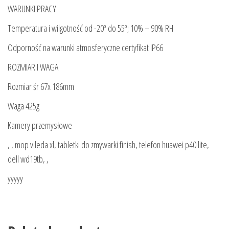
WARUNKI PRACY
Temperatura i wilgotność od -20º do 55º; 10% – 90% RH
Odporność na warunki atmosferyczne certyfikat IP66
ROZMIAR I WAGA
Rozmiar śr 67x 186mm
Waga 425g
Kamery przemysłowe
, , mop vileda xl, tabletki do zmywarki finish, telefon huawei p40 lite,
dell wd19tb, ,
yyyyy