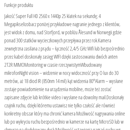
Funkcje produktu
Jakość Super Full HD 2560 x 1440p 25 klatek na sekundę; 4
Megapikselizobacz poniżej przykładowe nagranie jednego z klientów,
jest widok z domu, nad Storfjord, w pobliżu Ålesund w Norwegii gdzie
ponad 300 statków wycieczkowych przepływa przez rok.Kamera
zewnętrzna zasilana z prądu – łączność 2,4/5 GHz Wifi lub bezpośrednio
przez kabel doskonały zasięg WIFI dzięki zastosowaniu dwóch anten
2T2R MIMOMonitoring w czasie rzeczywistymWbudowany
mikrofonNight vision – widzenie w nocy widoczność przy O lux do 30
metrów, aż 18 diod IR (850nm 14 mil) kąt widzenia 80°Alarm – wysłane
zostaje powiadomienie na urządzenia mobilne, może też zostać
zapisane zdjęcie lub krótkie video i wysłane na dowolny mail.Doskonały
czujnik ruchu, dzięki któremu ustawisz nie tylko czułość ale również
konkretny obszar który ma chronić kamera Możliwość nagrywania online
lub po wykryciu ruchu bezpośrednio w kamerze na kartę MicroSD lub w
chmurze na dedykowany dysk Możliwość ustawienia nagrań ruchu wg