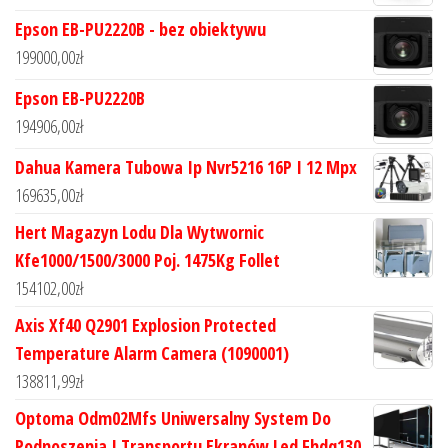
Epson EB-PU2220B - bez obiektywu
199000,00
zł
Epson EB-PU2220B
194906,00
zł
Dahua Kamera Tubowa Ip Nvr5216 16P I 12 Mpx
169635,00
zł
Hert Magazyn Lodu Dla Wytwornic
Kfe1000/1500/3000 Poj. 1475Kg Follet
154102,00
zł
Axis Xf40 Q2901 Explosion Protected
Temperature Alarm Camera (1090001)
138811,99
zł
Optoma Odm02Mfs Uniwersalny System Do
Podnoszenia I Transportu Ekranów Led Fhdq130