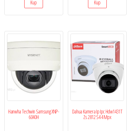
Kup
Kup
Hanwha Techwin Samsung XNP-
Dahua Kamera Ip Ipc Hdw1431T
6040H
Zs 2812 S4 4 Mpx