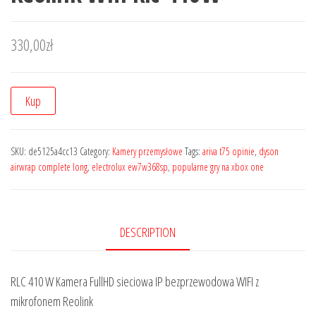
330,00
zł
Kup
SKU:
de5125a4cc13
Category:
Kamery przemysłowe
Tags:
ariva t75 opinie
,
dyson
airwrap complete long
,
electrolux ew7w368sp
,
popularne gry na xbox one
DESCRIPTION
RLC 410 W Kamera FullHD sieciowa IP bezprzewodowa WIFI z
mikrofonem Reolink