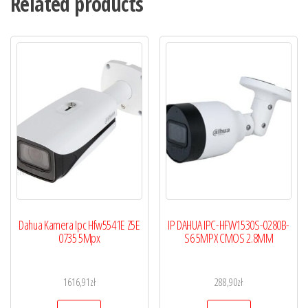
Related products
Dahua Kamera Ipc Hfw5541E Z5E
IP DAHUA IPC-HFW1530S-0280B-
0735 5Mpx
S6 5MPX CMOS 2.8MM
1616,91
zł
288,90
zł