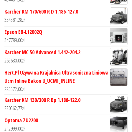
Karcher KM 170/600 R D 1.186-127.0
354581,28
zł
Epson EB-L12002Q
347789,00
zł
Karcher MC 50 Advanced 1.442-204.2
265680,00
zł
Hert.Pl Używana Krajalnica Ultrasoniczna Liniowa
Ucm Inline Bakon U_UCMI_INLINE
225572,00
zł
Karcher KM 130/300 R Bp 1.186-122.0
220562,77
zł
Optoma ZU2200
212999,00
zł