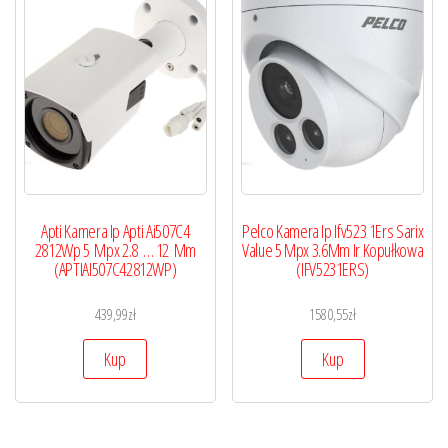
Apti Kamera Ip Apti Ai507C4
Pelco Kamera Ip Ifv523 1Ers Sarix
2812Wp 5 Mpx 2.8 … 12 Mm
Value 5 Mpx 3.6Mm Ir Kopułkowa
(APTIAI507C42812WP)
(IFV5231ERS)
439,99
zł
1580,55
zł
Kup
Kup