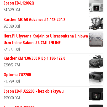
Epson EB-L12002Q
347789,00
zł
Karcher MC 50 Advanced 1.442-204.2
265680,00
zł
Hert.Pl Używana Krajalnica Ultrasoniczna Liniowa
Ucm Inline Bakon U_UCMI_INLINE
225572,00
zł
Karcher KM 130/300 R Bp 1.186-122.0
220562,77
zł
Optoma ZU2200
212999,00
zł
Epson EB-PU2220B - bez obiektywu
199000,00
zł