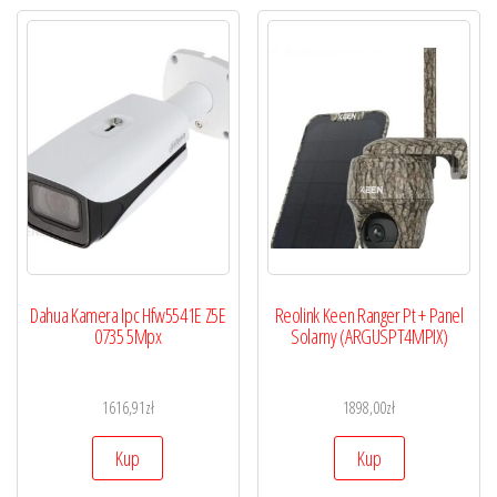
Dahua Kamera Ipc Hfw5541E Z5E
Reolink Keen Ranger Pt + Panel
0735 5Mpx
Solarny (ARGUSPT4MPIX)
1616,91
zł
1898,00
zł
Kup
Kup