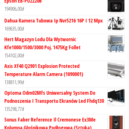
Epson EB-PU2220B
194906,00
zł
Dahua Kamera Tubowa Ip Nvr5216 16P I 12 Mpx
169635,00
zł
Hert Magazyn Lodu Dla Wytwornic
Kfe1000/1500/3000 Poj. 1475Kg Follet
154102,00
zł
Axis Xf40 Q2901 Explosion Protected
Temperature Alarm Camera (1090001)
138811,99
zł
Optoma Odm02Mfs Uniwersalny System Do
Podnoszenia I Transportu Ekranów Led Fhdq130
135298,77
zł
Sonus Faber Reference Il Cremonese Ex3Me
Kolumna Głośnikowa Podłogowa (Sztuka)