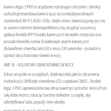
Kamera Argus 3 PRO to urządzenie rejestrujące otoczenie z detekcji
ruchu.Bezprzewodowa kamera łączy się na międzynarodowych
standardach Wi-FI 2,4GHz i 5Ghz, dzięki czemu z łatwością połączysz się
ze swoim routerem domowym!Możesz nią zarządzać za pomocą
aplikacji Reolink APP.Ponadto kamera jest niezwykle estetyczna oraz
posiada niewielki rozmiar.Dodatkowym atutem kamery jest
doświetlenie oświetlaczami LED o mocy 230 Lumenów – pozwala to
uzyskać obraz kolorowy również w nocy.
4MP 2K – KOLOROWY OBRAZ RÓWNIEŻ W NOCY:
Zobacz wszystko w szczegółach, dzięki wysokiej jakości obrazowi w
rozdzielczości 2K!!!Dzięki oświetleniu LED i czujnikowi CMOS , Reolink
Argus 3 PRO zapewnia kolorowy obraz nawet po zachodzie słońca.Przez
całą dobę możesz zobaczyć bardziej dokładne szczegóły, aby
zidentyfikować ludzi, pojazdy i inne obiekty.