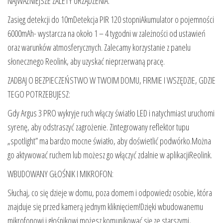
NAJWAŻNIEJSZE ZALETY URZĄDZENIA:
Zasięg detekcji do 10mDetekcja PIR 120 stopniAkumulator o pojemności
6000mAh- wystarcza na około 1 – 4 tygodni w zależności od ustawień
oraz warunków atmosferycznych. Zalecamy korzystanie z panelu
słonecznego Reolink, aby uzyskać nieprzerwaną pracę.
ZADBAJ O BEZPIECZEŃSTWO W TWOIM DOMU, FIRMIE I WSZĘDZIE, GDZIE
TEGO POTRZEBUJESZ:
Gdy Argus 3 PRO wykryje ruch włączy światło LED i natychmiast uruchomi
syrenę, aby odstraszyć zagrożenie. Zintegrowany reflektor tupu
„spotlight” ma bardzo mocne światło, aby doświetlić podwórko.Można
go aktywować ruchem lub możesz go włączyć zdalnie w aplikacjiReolink.
WBUDOWANY GŁOŚNIK I MIKROFON:
Słuchaj, co się dzieje w domu, poza domem i odpowiedz osobie, która
znajduje się przed kamerą jednym kliknięciem!Dzięki wbudowanemu
mikrofonowi i głośnikowi możesz komunikować się ze starszymi,