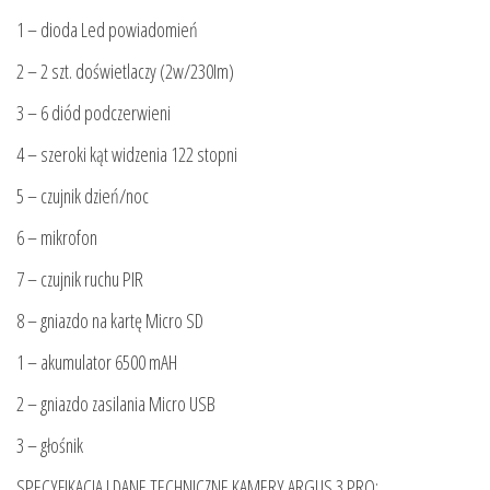
1 – dioda Led powiadomień
2 – 2 szt. doświetlaczy (2w/230Im)
3 – 6 diód podczerwieni
4 – szeroki kąt widzenia 122 stopni
5 – czujnik dzień/noc
6 – mikrofon
7 – czujnik ruchu PIR
8 – gniazdo na kartę Micro SD
1 – akumulator 6500 mAH
2 – gniazdo zasilania Micro USB
3 – głośnik
SPECYFIKACJA I DANE TECHNICZNE KAMERY ARGUS 3 PRO: