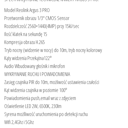
Model Reolink Argus 3 PRO
Przetwornik obrazu 1/3″ CMOS Sensor
Rozdzielczość 2560×1440(4MP) przy 15kl/sec
Ilość klatek na sekundę 15
Kompresja obrazu H.265
Tryb nocny (widzenie w nocy) do 10m, tryb nocny kolorowy
Kąty widzenia Przekątna122°
Audio Wbudowany głośnik i mikrofon
WYKRYWANIE RUCHU I POWIADOMIENIA
Zasięg czujnika PIR do 10m, możliwość ustawienia czułości
Kąt widzenia czujnika w poziomie 100°
Powiadomienia push,email wraz z zdjęciem
Oświetlenie LED 2W, 6500K, 230lm
Syrena możlliwość uruchomienia po detekcji ruchu
Wifi 2,4Ghz i 5Ghz