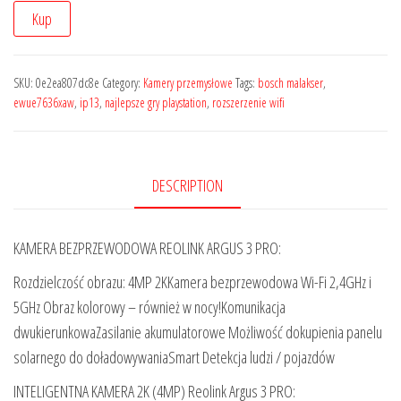
Kup
SKU:
0e2ea807dc8e
Category:
Kamery przemysłowe
Tags:
bosch malakser
,
ewue7636xaw
,
ip13
,
najlepsze gry playstation
,
rozszerzenie wifi
DESCRIPTION
KAMERA BEZPRZEWODOWA REOLINK ARGUS 3 PRO:
Rozdzielczość obrazu: 4MP 2KKamera bezprzewodowa Wi-Fi 2,4GHz i
5GHz Obraz kolorowy – również w nocy!Komunikacja
dwukierunkowaZasilanie akumulatorowe Możliwość dokupienia panelu
solarnego do doładowywaniaSmart Detekcja ludzi / pojazdów
INTELIGENTNA KAMERA 2K (4MP) Reolink Argus 3 PRO: