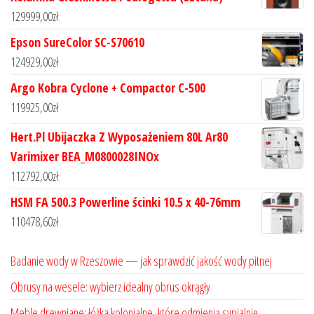
129999,00
zł
Epson SureColor SC-S70610
124929,00
zł
Argo Kobra Cyclone + Compactor C-500
119925,00
zł
Hert.Pl Ubijaczka Z Wyposażeniem 80L Ar80
Varimixer BEA_M0800028INOx
112792,00
zł
HSM FA 500.3 Powerline ścinki 10.5 x 40-76mm
110478,60
zł
Badanie wody w Rzeszowie — jak sprawdzić jakość wody pitnej
Obrusy na wesele: wybierz idealny obrus okrągły
Meble drewniane: łóżka kolonialne, które odmienią sypialnię