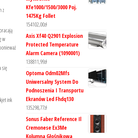
Kfe1000/1500/3000 Poj.
n z
1475Kg Follet
154102,00
zł
bracają
Axis Xf40 Q2901 Explosion
ię w
Protected Temperature
 ponieważ
Alarm Camera (1090001)
138811,99
zł
 się
Optoma Odm02Mfs
Uniwersalny System Do
Podnoszenia I Transportu
Ekranów Led Fhdq130
jet ink
135298,77
zł
Sonus Faber Reference Il
Cremonese Ex3Me
Kolumna Głośnikowa