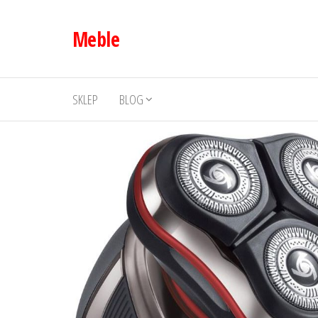
Przejdź
do
Meble
treści
SKLEP
BLOG