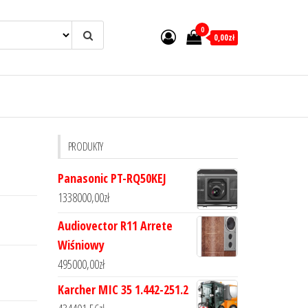
0
0,00zł
PRODUKTY
Panasonic PT-RQ50KEJ
1338000,00
zł
Audiovector R11 Arrete
Wiśniowy
495000,00
zł
Karcher MIC 35 1.442-251.2