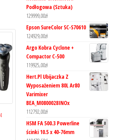
Podłogowa (Sztuka)
129999,00
zł
Epson SureColor SC-S70610
124929,00
zł
Argo Kobra Cyclone +
Compactor C-500
119925,00
zł
Hert.Pl Ubijaczka Z
Wyposażeniem 80L Ar80
Varimixer
BEA_M0800028INOx
112792,00
zł
4
HSM FA 500.3 Powerline
ścinki 10.5 x 40-76mm