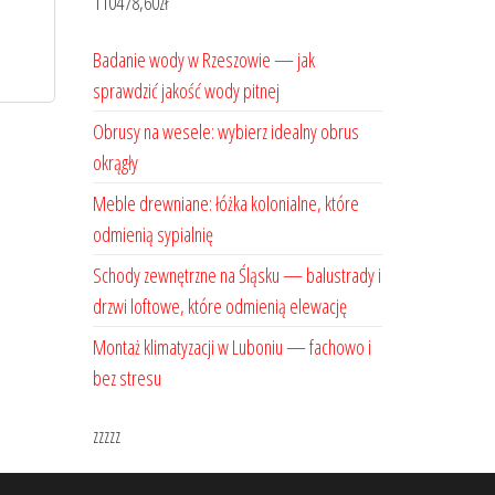
110478,60
zł
Badanie wody w Rzeszowie — jak
sprawdzić jakość wody pitnej
Obrusy na wesele: wybierz idealny obrus
okrągły
Meble drewniane: łóżka kolonialne, które
odmienią sypialnię
Schody zewnętrzne na Śląsku — balustrady i
drzwi loftowe, które odmienią elewację
Montaż klimatyzacji w Luboniu — fachowo i
bez stresu
zzzzz