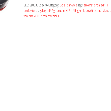
SKU:
8a83306dee46
Category:
Golarki męskie
Tags:
alkomat oromed f11
professional
,
galaxy a42 5g cena
,
intel i9 12th gen
,
lodówki czarne szkło
,
p
sonicare 4300 protectiveclean