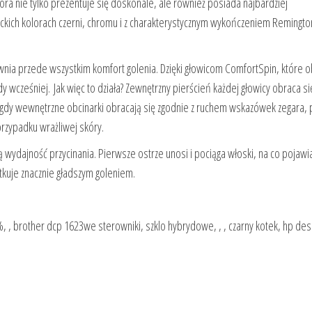
ra nie tylko prezentuje się doskonale, ale również posiada najbardziej
ckich kolorach czerni, chromu i z charakterystycznym wykończeniem Remingto
wnia przede wszystkim komfort golenia. Dzięki głowicom ComfortSpin, które o
gdy wcześniej. Jak więc to działa? Zewnętrzny pierścień każdej głowicy obraca s
gdy wewnętrzne obcinarki obracają się zgodnie z ruchem wskazówek zegara,
rzypadku wrażliwej skóry.
ą wydajność przycinania. Pierwsze ostrze unosi i pociąga włoski, na co pojawia
utkuje znacznie gładszym goleniem.
%, , brother dcp 1623we sterowniki, szklo hybrydowe, , , czarny kotek, hp desk