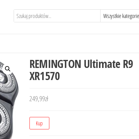
REMINGTON Ultimate R9
XR1570
249,99
zł
Kup