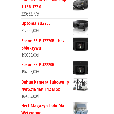
1.186-122.0
220562,77
zł
Optoma ZU2200
212999,00
zł
Epson EB-PU2220B - bez
obiektywu
199000,00
zł
Epson EB-PU2220B
194906,00
zł
Dahua Kamera Tubowa Ip
Nvr5216 16P I 12 Mpx
169635,00
zł
Hert Magazyn Lodu Dla
Wytwornic