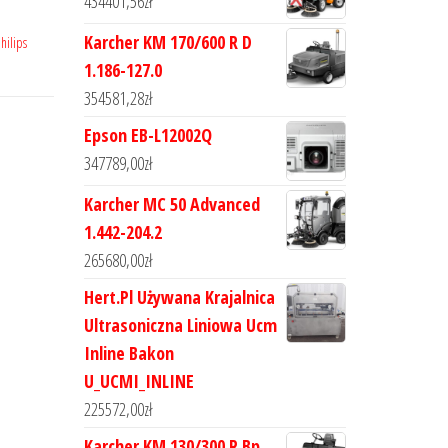
434401,56
zł
Karcher KM 170/600 R D
hilips
1.186-127.0
354581,28
zł
Epson EB-L12002Q
347789,00
zł
Karcher MC 50 Advanced
1.442-204.2
265680,00
zł
Hert.Pl Używana Krajalnica
Ultrasoniczna Liniowa Ucm
Inline Bakon
U_UCMI_INLINE
225572,00
zł
Karcher KM 130/300 R Bp