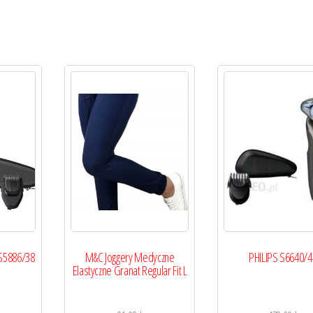
 S5886/38
M&C Joggery Medyczne
PHILIPS S6640/4
Elastyczne Granat Regular Fit L