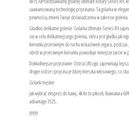
XR1570Przedstawiamy golarkę Ultimate Rotary Series R9, któ
zaawansowaną technologię przycinania. Ta golarka w elegan
pewnością zmieni Twoje doświadczenia w zakresie golenia.
Gładkie,delikatne golenie Golarka Ultimate Series R9 zape
się w celu delikatniejszego golenia, skóra jest gładka jak ni
kierunku przeciwnym do ruchu wskazówek zegara, podczas 
obrót w przeciwnym kierunku powoduje mniejsze tarcie w p
Dokładniejsze przycinanie Ostrza LiftLogic zapewniają lepsz
drugie ostrze i przycina je bliżej mieszka włosowego, co sk
Golarki męskie
jak wybrać ekspres do kawy, 4k ile to pikseli, klawiatura 60
advantage 3525,
yyyyy