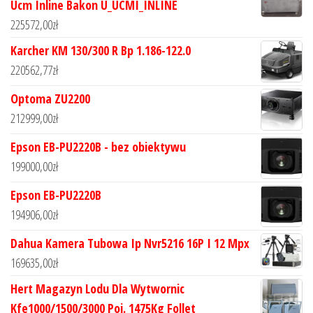
Ucm Inline Bakon U_UCMI_INLINE
225572,00
zł
Karcher KM 130/300 R Bp 1.186-122.0
220562,77
zł
Optoma ZU2200
212999,00
zł
Epson EB-PU2220B - bez obiektywu
199000,00
zł
Epson EB-PU2220B
194906,00
zł
Dahua Kamera Tubowa Ip Nvr5216 16P I 12 Mpx
169635,00
zł
Hert Magazyn Lodu Dla Wytwornic
Kfe1000/1500/3000 Poj. 1475Kg Follet