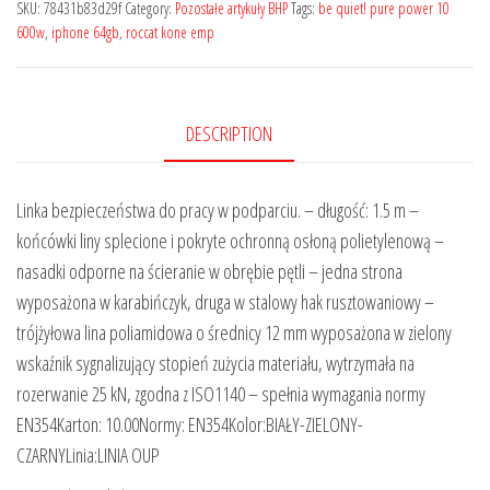
SKU:
78431b83d29f
Category:
Pozostałe artykuły BHP
Tags:
be quiet! pure power 10
600w
,
iphone 64gb
,
roccat kone emp
DESCRIPTION
Linka bezpieczeństwa do pracy w podparciu. – długość: 1.5 m –
końcówki liny splecione i pokryte ochronną osłoną polietylenową –
nasadki odporne na ścieranie w obrębie pętli – jedna strona
wyposażona w karabińczyk, druga w stalowy hak rusztowaniowy –
trójżyłowa lina poliamidowa o średnicy 12 mm wyposażona w zielony
wskaźnik sygnalizujący stopień zużycia materiału, wytrzymała na
rozerwanie 25 kN, zgodna z ISO1140 – spełnia wymagania normy
EN354Karton: 10.00Normy: EN354Kolor:BIAŁY-ZIELONY-
CZARNYLinia:LINIA OUP