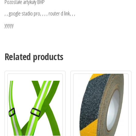
Pozostałe artykuły BHP
, , google stadio pro, , , , router d link, , ,
yyyyy
Related products