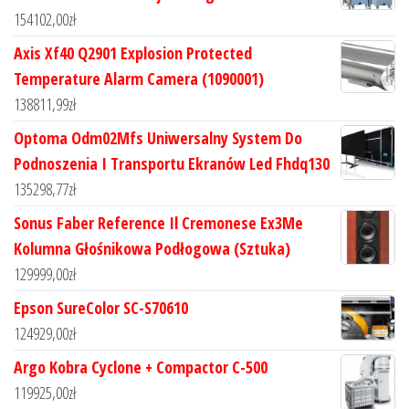
154102,00
zł
Axis Xf40 Q2901 Explosion Protected
Temperature Alarm Camera (1090001)
138811,99
zł
Optoma Odm02Mfs Uniwersalny System Do
Podnoszenia I Transportu Ekranów Led Fhdq130
135298,77
zł
Sonus Faber Reference Il Cremonese Ex3Me
Kolumna Głośnikowa Podłogowa (Sztuka)
129999,00
zł
Epson SureColor SC-S70610
124929,00
zł
Argo Kobra Cyclone + Compactor C-500
119925,00
zł