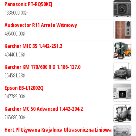
Panasonic PT-RQ50KEJ
1338000,00
zł
Audiovector R11 Arrete Wiśniowy
495000,00
zł
Karcher MIC 35 1.442-251.2
434401,56
zł
Karcher KM 170/600 R D 1.186-127.0
354581,28
zł
Epson EB-L12002Q
347789,00
zł
Karcher MC 50 Advanced 1.442-204.2
265680,00
zł
Hert.Pl Używana Krajalnica Ultrasoniczna Liniowa