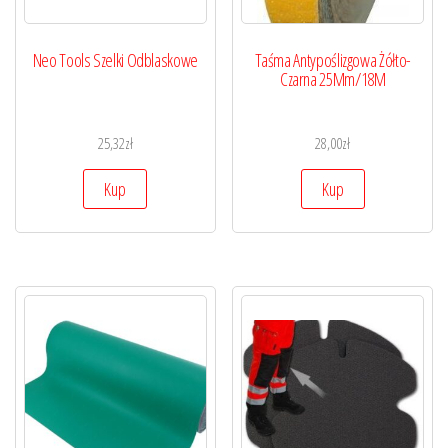
Neo Tools Szelki Odblaskowe
Taśma Antypoślizgowa Żółto-
Czarna 25Mm/18M
25,32
zł
28,00
zł
Kup
Kup