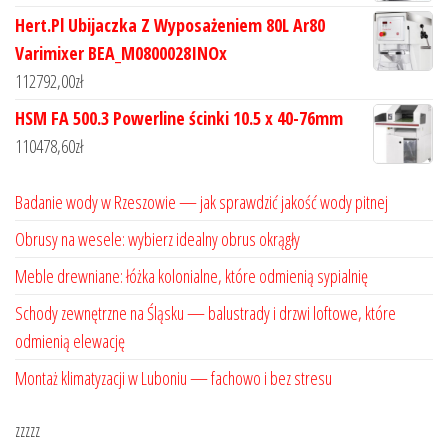
Hert.Pl Ubijaczka Z Wyposażeniem 80L Ar80
Varimixer BEA_M0800028INOx
112792,00
zł
HSM FA 500.3 Powerline ścinki 10.5 x 40-76mm
110478,60
zł
Badanie wody w Rzeszowie — jak sprawdzić jakość wody pitnej
Obrusy na wesele: wybierz idealny obrus okrągły
Meble drewniane: łóżka kolonialne, które odmienią sypialnię
Schody zewnętrzne na Śląsku — balustrady i drzwi loftowe, które
odmienią elewację
Montaż klimatyzacji w Luboniu — fachowo i bez stresu
zzzzz