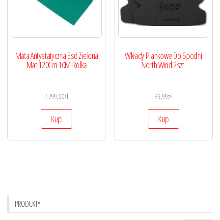
Mata Antystatyczna Esd Zielona
Wkłady Piankowe Do Spodni
Mat 120Cm 10M Rolka
North Wind 2szt.
1799,00
zł
39,99
zł
Kup
Kup
PRODUKTY