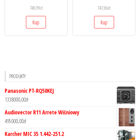
749,99
zł
747,86
zł
Kup
Kup
PRODUKTY
Panasonic PT-RQ50KEJ
1338000,00
zł
Audiovector R11 Arrete Wiśniowy
495000,00
zł
Karcher MIC 35 1.442-251.2