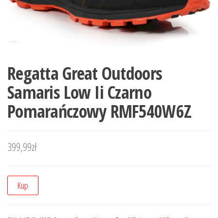
Regatta Great Outdoors
Samaris Low Ii Czarno
Pomarańczowy RMF540W6Z
399,99
zł
Kup