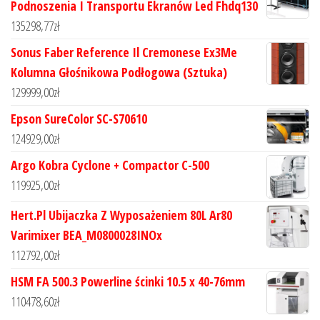
Podnoszenia I Transportu Ekranów Led Fhdq130
135298,77
zł
Sonus Faber Reference Il Cremonese Ex3Me
Kolumna Głośnikowa Podłogowa (Sztuka)
129999,00
zł
Epson SureColor SC-S70610
124929,00
zł
Argo Kobra Cyclone + Compactor C-500
119925,00
zł
Hert.Pl Ubijaczka Z Wyposażeniem 80L Ar80
Varimixer BEA_M0800028INOx
112792,00
zł
HSM FA 500.3 Powerline ścinki 10.5 x 40-76mm
110478,60
zł