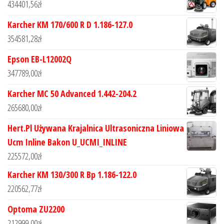
434401,56
zł
Karcher KM 170/600 R D 1.186-127.0
354581,28
zł
Epson EB-L12002Q
347789,00
zł
Karcher MC 50 Advanced 1.442-204.2
265680,00
zł
Hert.Pl Używana Krajalnica Ultrasoniczna Liniowa
Ucm Inline Bakon U_UCMI_INLINE
225572,00
zł
Karcher KM 130/300 R Bp 1.186-122.0
220562,77
zł
Optoma ZU2200
212999,00
zł