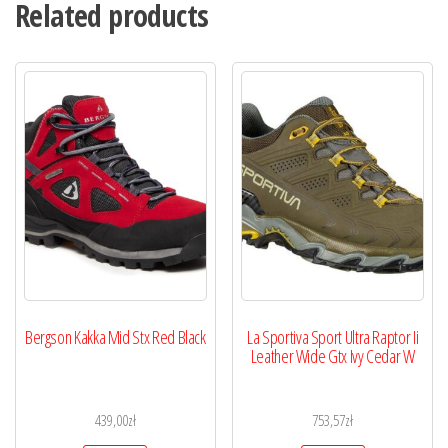
Related products
Bergson Kakka Mid Stx Red Black
La Sportiva Sport Ultra Raptor Ii
Leather Wide Gtx Ivy Cedar W
439,00
zł
753,57
zł