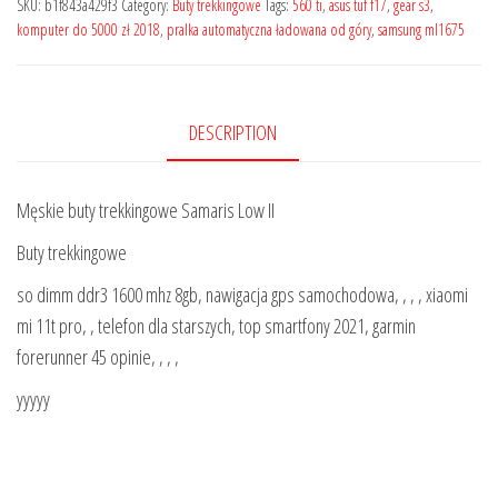
SKU:
b1f843a429f3
Category:
Buty trekkingowe
Tags:
560 ti
,
asus tuf f17
,
gear s3
,
komputer do 5000 zł 2018
,
pralka automatyczna ładowana od góry
,
samsung ml1675
DESCRIPTION
Męskie buty trekkingowe Samaris Low II
Buty trekkingowe
so dimm ddr3 1600 mhz 8gb, nawigacja gps samochodowa, , , , xiaomi
mi 11t pro, , telefon dla starszych, top smartfony 2021, garmin
forerunner 45 opinie, , , ,
yyyyy