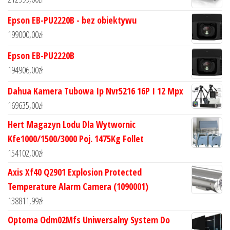
Epson EB-PU2220B - bez obiektywu
199000,00
zł
Epson EB-PU2220B
194906,00
zł
Dahua Kamera Tubowa Ip Nvr5216 16P I 12 Mpx
169635,00
zł
Hert Magazyn Lodu Dla Wytwornic
Kfe1000/1500/3000 Poj. 1475Kg Follet
154102,00
zł
Axis Xf40 Q2901 Explosion Protected
Temperature Alarm Camera (1090001)
138811,99
zł
Optoma Odm02Mfs Uniwersalny System Do