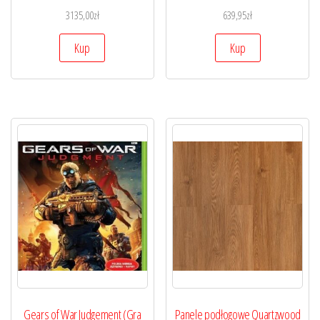
3135,00
zł
639,95
zł
Kup
Kup
Gears of War Judgement (Gra
Panele podłogowe Quartzwood