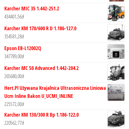
Karcher MIC 35 1.442-251.2
434401,56
zł
Karcher KM 170/600 R D 1.186-127.0
354581,28
zł
Epson EB-L12002Q
347789,00
zł
Karcher MC 50 Advanced 1.442-204.2
265680,00
zł
Hert.Pl Używana Krajalnica Ultrasoniczna Liniowa
Ucm Inline Bakon U_UCMI_INLINE
225572,00
zł
Karcher KM 130/300 R Bp 1.186-122.0
220562,77
zł