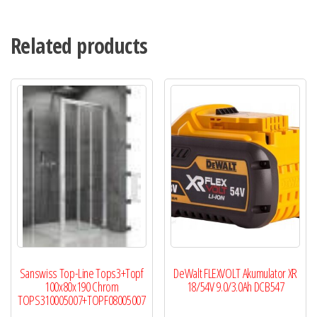
Related products
Sanswiss Top-Line Tops3+Topf
DeWalt FLEXVOLT Akumulator XR
100x80x190 Chrom
18/54V 9.0/3.0Ah DCB547
TOPS310005007+TOPF08005007