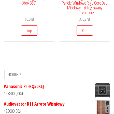
Xbox 360)
Panele Winylowe Rigid Core Dąb
Miodowy + Zintegrowany
Podkład Ixpe
60,00
zł
376,87
zł
Kup
Kup
PRODUKTY
Panasonic PT-RQ50KEJ
1338000,00
zł
Audiovector R11 Arrete Wiśniowy
495000,00
zł