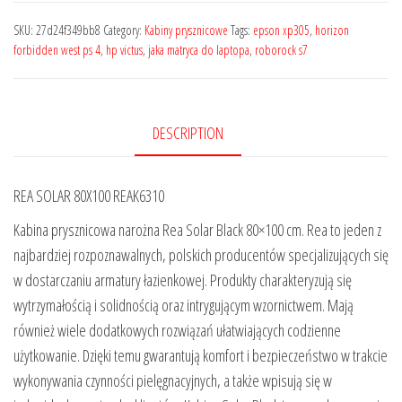
SKU:
27d24f349bb8
Category:
Kabiny prysznicowe
Tags:
epson xp305
,
horizon
forbidden west ps 4
,
hp victus
,
jaka matryca do laptopa
,
roborock s7
DESCRIPTION
REA SOLAR 80X100 REAK6310
Kabina prysznicowa narożna Rea Solar Black 80×100 cm. Rea to jeden z
najbardziej rozpoznawalnych, polskich producentów specjalizujących się
w dostarczaniu armatury łazienkowej. Produkty charakteryzują się
wytrzymałością i solidnością oraz intrygującym wzornictwem. Mają
również wiele dodatkowych rozwiązań ułatwiających codzienne
użytkowanie. Dzięki temu gwarantują komfort i bezpieczeństwo w trakcie
wykonywania czynności pielęgnacyjnych, a także wpisują się w