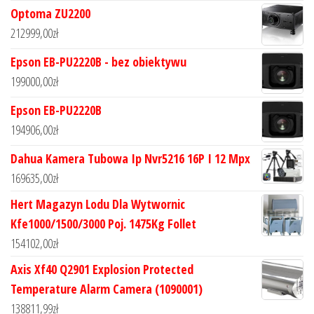
Optoma ZU2200
212999,00
zł
Epson EB-PU2220B - bez obiektywu
199000,00
zł
Epson EB-PU2220B
194906,00
zł
Dahua Kamera Tubowa Ip Nvr5216 16P I 12 Mpx
169635,00
zł
Hert Magazyn Lodu Dla Wytwornic
Kfe1000/1500/3000 Poj. 1475Kg Follet
154102,00
zł
Axis Xf40 Q2901 Explosion Protected
Temperature Alarm Camera (1090001)
138811,99
zł