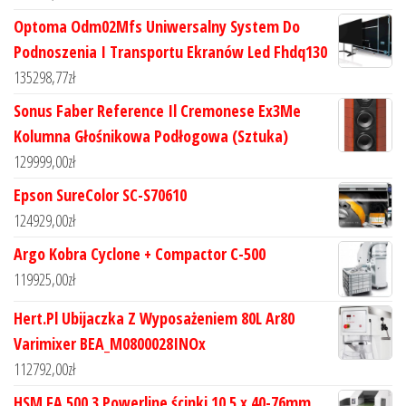
Optoma Odm02Mfs Uniwersalny System Do
Podnoszenia I Transportu Ekranów Led Fhdq130
135298,77
zł
Sonus Faber Reference Il Cremonese Ex3Me
Kolumna Głośnikowa Podłogowa (Sztuka)
129999,00
zł
Epson SureColor SC-S70610
124929,00
zł
Argo Kobra Cyclone + Compactor C-500
119925,00
zł
Hert.Pl Ubijaczka Z Wyposażeniem 80L Ar80
Varimixer BEA_M0800028INOx
112792,00
zł
HSM FA 500.3 Powerline ścinki 10.5 x 40-76mm