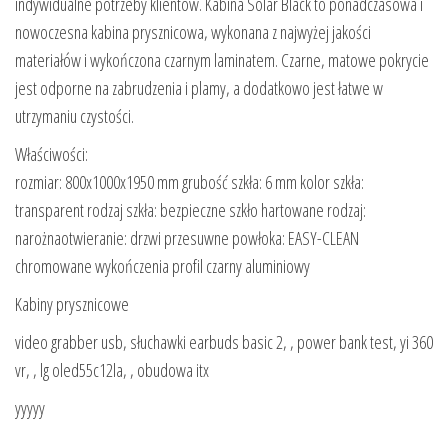
indywidualne potrzeby klientów. Kabina Solar Black to ponadczasowa i
nowoczesna kabina prysznicowa, wykonana z najwyżej jakości
materiałów i wykończona czarnym laminatem. Czarne, matowe pokrycie
jest odporne na zabrudzenia i plamy, a dodatkowo jest łatwe w
utrzymaniu czystości.
Właściwości:
rozmiar: 800x1000x1950 mm grubość szkła: 6 mm kolor szkła:
transparent rodzaj szkła: bezpieczne szkło hartowane rodzaj:
narożnaotwieranie: drzwi przesuwne powłoka: EASY-CLEAN
chromowane wykończenia profil czarny aluminiowy
Kabiny prysznicowe
video grabber usb, słuchawki earbuds basic 2, , power bank test, yi 360
vr, , lg oled55c12la, , obudowa itx
yyyyy