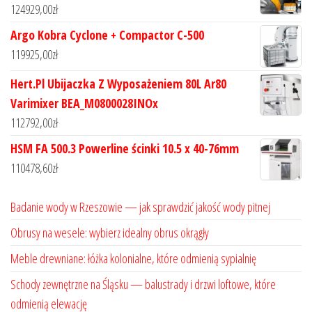
124929,00
zł
Argo Kobra Cyclone + Compactor C-500
119925,00
zł
Hert.Pl Ubijaczka Z Wyposażeniem 80L Ar80
Varimixer BEA_M0800028INOx
112792,00
zł
HSM FA 500.3 Powerline ścinki 10.5 x 40-76mm
110478,60
zł
Badanie wody w Rzeszowie — jak sprawdzić jakość wody pitnej
Obrusy na wesele: wybierz idealny obrus okrągły
Meble drewniane: łóżka kolonialne, które odmienią sypialnię
Schody zewnętrzne na Śląsku — balustrady i drzwi loftowe, które
odmienią elewację