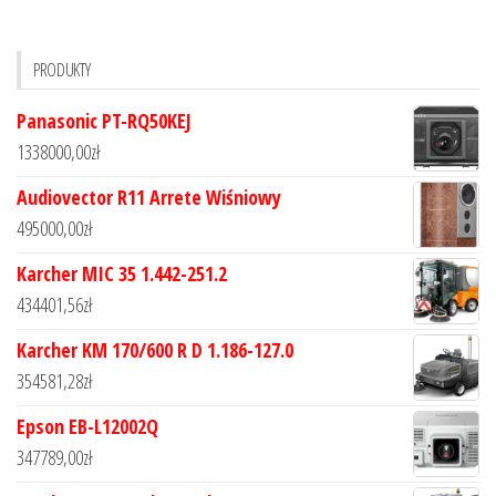
PRODUKTY
Panasonic PT-RQ50KEJ
1338000,00
zł
Audiovector R11 Arrete Wiśniowy
495000,00
zł
Karcher MIC 35 1.442-251.2
434401,56
zł
Karcher KM 170/600 R D 1.186-127.0
354581,28
zł
Epson EB-L12002Q
347789,00
zł