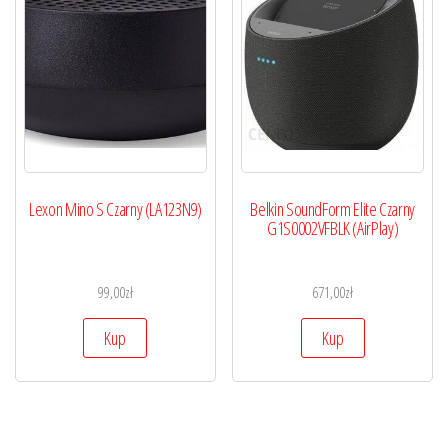
Lexon Mino S Czarny (LA123N9)
Belkin SoundForm Elite Czarny
G1S0002VFBLK (AirPlay)
99,00
zł
671,00
zł
Kup
Kup