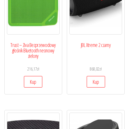
Trust – Ziva Bezprzewodowy
JBL Xtreme 2 czarny
głośnik Bluetooth neonowy
zielony
216,17
zł
868,02
zł
Kup
Kup