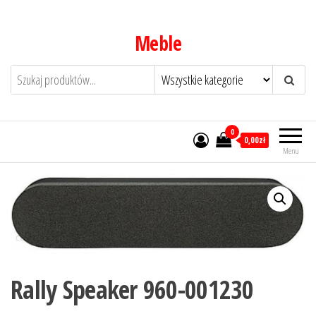
Przejdź
do
Meble
treści
0
0,00zł
Menu
Rally Speaker 960-001230