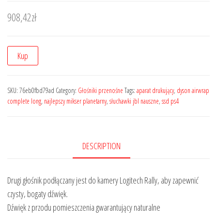
908,42
zł
Kup
SKU:
76eb0fbd79ad
Category:
Głośniki przenośne
Tags:
aparat drukujący
,
dyson airwrap
complete long
,
najlepszy mikser planetarny
,
słuchawki jbl nauszne
,
ssd ps4
DESCRIPTION
Drugi głośnik podłączany jest do kamery Logitech Rally, aby zapewnić
czysty, bogaty dźwięk.
Dźwięk z przodu pomieszczenia gwarantujący naturalne