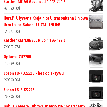
Karcher MC 50 Advanced 1.442-204.2
265680,00
zł
Hert.Pl Używana Krajalnica Ultrasoniczna Liniowa
Ucm Inline Bakon U_UCMI_INLINE
225572,00
zł
Karcher KM 130/300 R Bp 1.186-122.0
220562,77
zł
Optoma ZU2200
212999,00
zł
Epson EB-PU2220B - bez obiektywu
199000,00
zł
Epson EB-PU2220B
194906,00
zł
Dahua Kamera Tubowa Ip Nvr5216 16P I 12 Mpx