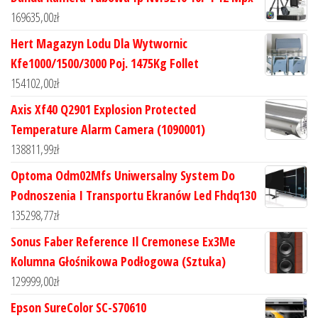
169635,00
zł
Hert Magazyn Lodu Dla Wytwornic
Kfe1000/1500/3000 Poj. 1475Kg Follet
154102,00
zł
Axis Xf40 Q2901 Explosion Protected
Temperature Alarm Camera (1090001)
138811,99
zł
Optoma Odm02Mfs Uniwersalny System Do
Podnoszenia I Transportu Ekranów Led Fhdq130
135298,77
zł
Sonus Faber Reference Il Cremonese Ex3Me
Kolumna Głośnikowa Podłogowa (Sztuka)
129999,00
zł
Epson SureColor SC-S70610