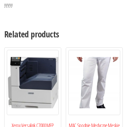
yyyyy
Related products
Xerox Versalink C7000 MFP
M&C Spodnie Medyczne Męskie