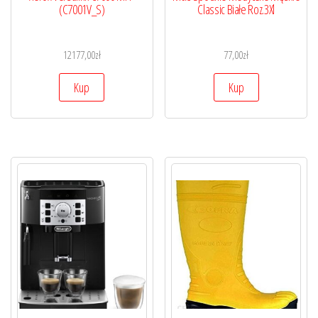
(C7001V_S)
Classic Białe Roz.3Xl
12177,00
zł
77,00
zł
Kup
Kup