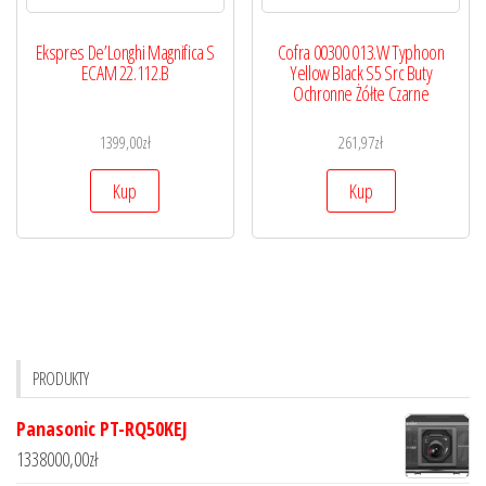
Ekspres De’Longhi Magnifica S
Cofra 00300 013.W Typhoon
ECAM 22.112.B
Yellow Black S5 Src Buty
Ochronne Żółte Czarne
1399,00
zł
261,97
zł
Kup
Kup
PRODUKTY
Panasonic PT-RQ50KEJ
1338000,00
zł