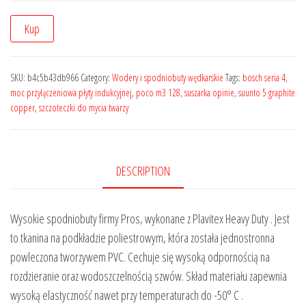
Kup
SKU:
b4c5b43db966
Category:
Wodery i spodniobuty wędkarskie
Tags:
bosch seria 4
,
moc przyłączeniowa płyty indukcyjnej
,
poco m3 128
,
suszarka opinie
,
suunto 5 graphite
copper
,
szczoteczki do mycia twarzy
DESCRIPTION
Wysokie spodniobuty firmy Pros, wykonane z Plavitex Heavy Duty . Jest
to tkanina na podkładzie poliestrowym, która została jednostronna
powleczona tworzywem PVC. Cechuje się wysoką odpornością na
rozdzieranie oraz wodoszczelnością szwów. Skład materiału zapewnia
wysoką elastyczność nawet przy temperaturach do -50° C .