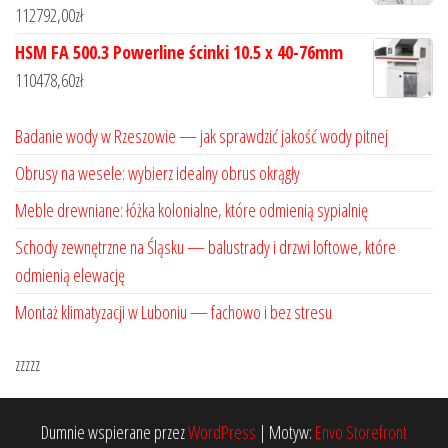
112792,00
zł
HSM FA 500.3 Powerline ścinki 10.5 x 40-76mm
110478,60
zł
Badanie wody w Rzeszowie — jak sprawdzić jakość wody pitnej
Obrusy na wesele: wybierz idealny obrus okrągły
Meble drewniane: łóżka kolonialne, które odmienią sypialnię
Schody zewnętrzne na Śląsku — balustrady i drzwi loftowe, które
odmienią elewację
Montaż klimatyzacji w Luboniu — fachowo i bez stresu
zzzzz
Dumnie wspierane przez
WordPress
|
Motyw:
Envo Storefront