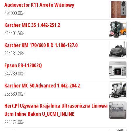
Audiovector R11 Arrete Wiśniowy
495000,00
zł
Karcher MIC 35 1.442-251.2
434401,56
zł
Karcher KM 170/600 R D 1.186-127.0
354581,28
zł
Epson EB-L12002Q
347789,00
zł
Karcher MC 50 Advanced 1.442-204.2
265680,00
zł
Hert.Pl Używana Krajalnica Ultrasoniczna Liniowa
Ucm Inline Bakon U_UCMI_INLINE
225572,00
zł