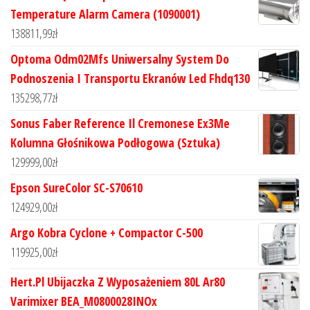
Temperature Alarm Camera (1090001)
138811,99
zł
Optoma Odm02Mfs Uniwersalny System Do
Podnoszenia I Transportu Ekranów Led Fhdq130
135298,77
zł
Sonus Faber Reference Il Cremonese Ex3Me
Kolumna Głośnikowa Podłogowa (Sztuka)
129999,00
zł
Epson SureColor SC-S70610
124929,00
zł
Argo Kobra Cyclone + Compactor C-500
119925,00
zł
Hert.Pl Ubijaczka Z Wyposażeniem 80L Ar80
Varimixer BEA_M0800028INOx