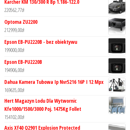
Karcher KM 130/300 R Bp 1.186-122.0
220562,77
zł
Optoma ZU2200
212999,00
zł
Epson EB-PU2220B - bez obiektywu
199000,00
zł
Epson EB-PU2220B
194906,00
zł
Dahua Kamera Tubowa Ip Nvr5216 16P I 12 Mpx
169635,00
zł
Hert Magazyn Lodu Dla Wytwornic
Kfe1000/1500/3000 Poj. 1475Kg Follet
154102,00
zł
Axis Xf40 Q2901 Explosion Protected