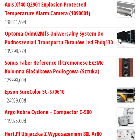
Axis Xf40 Q2901 Explosion Protected
Temperature Alarm Camera (1090001)
138811,99
zł
Optoma Odm02Mfs Uniwersalny System Do
Podnoszenia I Transportu Ekranów Led Fhdq130
135298,77
zł
Sonus Faber Reference Il Cremonese Ex3Me
Kolumna Głośnikowa Podłogowa (Sztuka)
129999,00
zł
Epson SureColor SC-S70610
124929,00
zł
Argo Kobra Cyclone + Compactor C-500
119925,00
zł
Hert.Pl Ubijaczka Z Wyposażeniem 80L Ar80