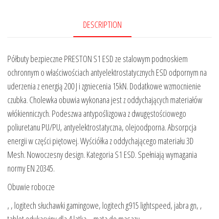
DESCRIPTION
Półbuty bezpieczne PRESTON S1 ESD ze stalowym podnoskiem
ochronnym o właściwościach antyelektrostatycznych ESD odpornym na
uderzenia z energią 200 J i zgniecenia 15kN. Dodatkowe wzmocnienie
czubka. Cholewka obuwia wykonana jest z oddychających materiałów
włókienniczych. Podeszwa antypoślizgowa z dwugęstościowego
poliuretanu PU/PU, antyelektrostatyczna, olejoodporna. Absorpcja
energii w części piętowej. Wyściółka z oddychającego materiału 3D
Mesh. Nowoczesny design. Kategoria S1 ESD. Spełniają wymagania
normy EN 20345.
Obuwie robocze
, , logitech słuchawki gamingowe, logitech g915 lightspeed, jabra gn, ,
tablet edukacyjny dla 4 latka, , mata do masazu, ,