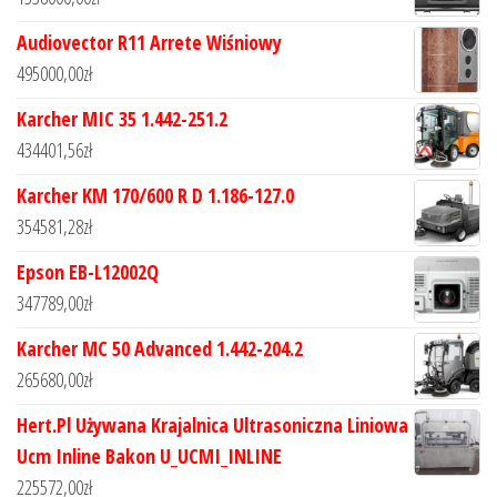
Audiovector R11 Arrete Wiśniowy
495000,00
zł
Karcher MIC 35 1.442-251.2
434401,56
zł
Karcher KM 170/600 R D 1.186-127.0
354581,28
zł
Epson EB-L12002Q
347789,00
zł
Karcher MC 50 Advanced 1.442-204.2
265680,00
zł
Hert.Pl Używana Krajalnica Ultrasoniczna Liniowa
Ucm Inline Bakon U_UCMI_INLINE
225572,00
zł