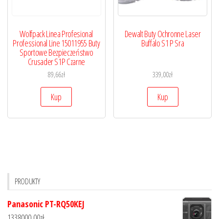
Wolfpack Linea Profesional
Dewalt Buty Ochronne Laser
Professional Line 15011955 Buty
Buffalo S1 P Sra
Sportowe Bezpieczeństwo
Crusader S1P Czarne
89,66
zł
339,00
zł
Kup
Kup
PRODUKTY
Panasonic PT-RQ50KEJ
1338000,00
zł