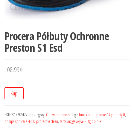
Procera Półbuty Ochronne
Preston S1 Esd
108,99
zł
Kup
SKU:
817f92d27ffd
Category:
Obuwie robocze
Tags:
bios co to
,
iphone 14 pro raty 0
,
philips sonicare 4300 protectiveclean
,
samsung galaxy a32 4g opinie