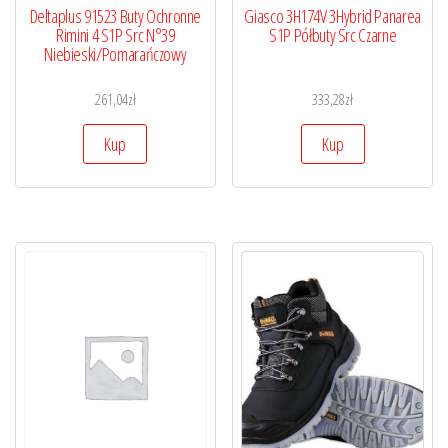
Deltaplus 91523 Buty Ochronne
Giasco 3H174V 3Hybrid Panarea
Rimini 4 S1P Src N°39
S1P Półbuty Src Czarne
Niebieski/Pomarańczowy
261,04
zł
333,28
zł
Kup
Kup