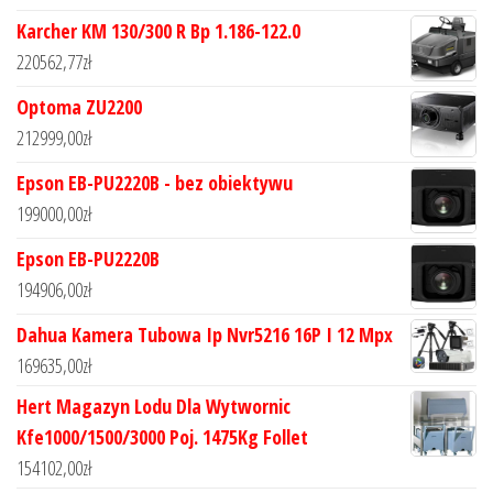
Karcher KM 130/300 R Bp 1.186-122.0
220562,77
zł
Optoma ZU2200
212999,00
zł
Epson EB-PU2220B - bez obiektywu
199000,00
zł
Epson EB-PU2220B
194906,00
zł
Dahua Kamera Tubowa Ip Nvr5216 16P I 12 Mpx
169635,00
zł
Hert Magazyn Lodu Dla Wytwornic
Kfe1000/1500/3000 Poj. 1475Kg Follet
154102,00
zł