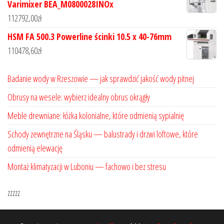
Varimixer BEA_M0800028INOx
112792,00
zł
HSM FA 500.3 Powerline ścinki 10.5 x 40-76mm
110478,60
zł
Badanie wody w Rzeszowie — jak sprawdzić jakość wody pitnej
Obrusy na wesele: wybierz idealny obrus okrągły
Meble drewniane: łóżka kolonialne, które odmienią sypialnię
Schody zewnętrzne na Śląsku — balustrady i drzwi loftowe, które
odmienią elewację
Montaż klimatyzacji w Luboniu — fachowo i bez stresu
zzzzz