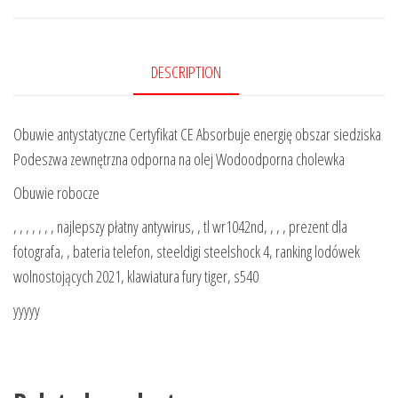
DESCRIPTION
Obuwie antystatyczne Certyfikat CE Absorbuje energię obszar siedziska
Podeszwa zewnętrzna odporna na olej Wodoodporna cholewka
Obuwie robocze
, , , , , , , najlepszy płatny antywirus, , tl wr1042nd, , , , prezent dla
fotografa, , bateria telefon, steeldigi steelshock 4, ranking lodówek
wolnostojących 2021, klawiatura fury tiger, s540
yyyyy