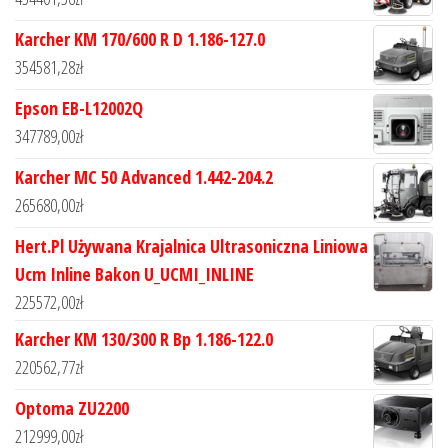
Karcher KM 170/600 R D 1.186-127.0
354581,28
zł
Epson EB-L12002Q
347789,00
zł
Karcher MC 50 Advanced 1.442-204.2
265680,00
zł
Hert.Pl Używana Krajalnica Ultrasoniczna Liniowa
Ucm Inline Bakon U_UCMI_INLINE
225572,00
zł
Karcher KM 130/300 R Bp 1.186-122.0
220562,77
zł
Optoma ZU2200
212999,00
zł