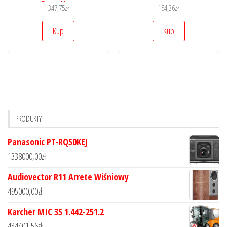
Rosso Nero
347,75
zł
154,36
zł
Kup
Kup
PRODUKTY
Panasonic PT-RQ50KEJ
1338000,00
zł
Audiovector R11 Arrete Wiśniowy
495000,00
zł
Karcher MIC 35 1.442-251.2
434401,56
zł