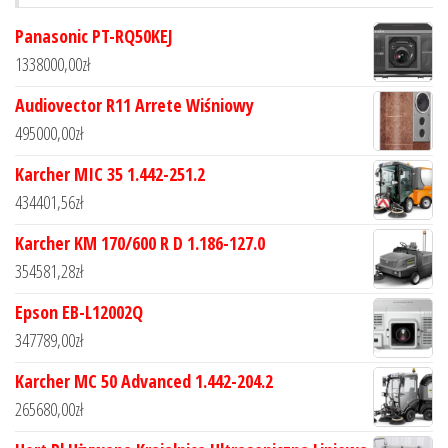
Panasonic PT-RQ50KEJ
1338000,00
zł
Audiovector R11 Arrete Wiśniowy
495000,00
zł
Karcher MIC 35 1.442-251.2
434401,56
zł
Karcher KM 170/600 R D 1.186-127.0
354581,28
zł
Epson EB-L12002Q
347789,00
zł
Karcher MC 50 Advanced 1.442-204.2
265680,00
zł