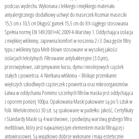
podczas wydechu. Wykonana z lekkiego i miękkiego materiału
antyalergicznego dodatkowy uchwyt do maseczek Rozmiar maseczki
15,5 cm x 10,5 cm Długość gumek 15,5 cm do 8 h ciągłego stosowania
Spełnia normę EN 149:2001+AC:2009 4-Warstwy 1. Oddychająca izolacja
z miękkiej włókniny, zapewnia komfort w noszeniu 2 i 3. Dwa gęste filtry
typu z włókniny typu Melt-blown stosowane w wysokiej jakości
izolacjach tekstylnych. Filtrowanie antybakteryjne (3.0 µm),
przeciwpyłowe, zatrzymywanie kurzu, dymu i nieolejowych cząstek
stałych z powietrza. 4. Nietkana włóknina – Blokuje przenikanie
większych szkodliwych cząsteczek z powietrza oraz mikroorganizmów.
Łatwa w oddychaniu Pomimo szczelnych filtrów maska jest oddychająca
z oporem poniżej 100pa. Opakowania Maski pakowane są po 5 sztuk w
folii. Wielokrotności 30 szt. są spakowane w pudełko. Jakość, Certyfikaty
i Standardy Maski są 4 warstwowe, z podwójną warstwą grubego filtru
meltblown, który jest najważniejszym elementem maski filtrującej i
antywirusowej. Są wyjątkowo dobrze wykonane i mają estetycznie