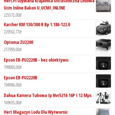
Hert.Pl Używana Krajalnica Ultrasoniczna Liniowa
Ucm Inline Bakon U_UCMI_INLINE
225572,00
zł
Karcher KM 130/300 R Bp 1.186-122.0
220562,77
zł
Optoma ZU2200
212999,00
zł
Epson EB-PU2220B - bez obiektywu
199000,00
zł
Epson EB-PU2220B
194906,00
zł
Dahua Kamera Tubowa Ip Nvr5216 16P I 12 Mpx
169635,00
zł
Hert Magazyn Lodu Dla Wytwornic