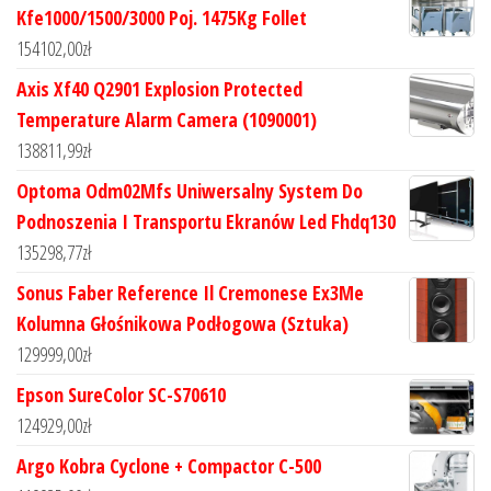
Kfe1000/1500/3000 Poj. 1475Kg Follet
154102,00
zł
Axis Xf40 Q2901 Explosion Protected
Temperature Alarm Camera (1090001)
138811,99
zł
Optoma Odm02Mfs Uniwersalny System Do
Podnoszenia I Transportu Ekranów Led Fhdq130
135298,77
zł
Sonus Faber Reference Il Cremonese Ex3Me
Kolumna Głośnikowa Podłogowa (Sztuka)
129999,00
zł
Epson SureColor SC-S70610
124929,00
zł
Argo Kobra Cyclone + Compactor C-500