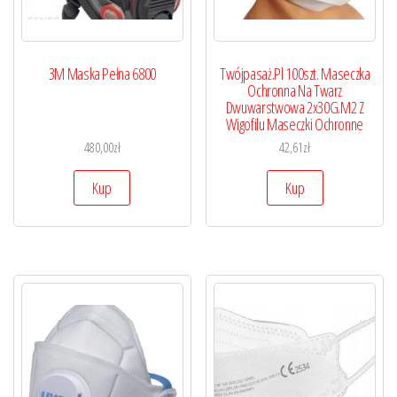
3M Maska Pełna 6800
Twójpasaż.Pl 100szt. Maseczka
Ochronna Na Twarz
Dwuwarstwowa 2x30G.M2 Z
Wigofilu Maseczki Ochronne
480,00
zł
42,61
zł
Kup
Kup