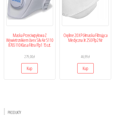
Maska Przeciwpyłowa Z
Oxyline 20 X Półmaska Filtrująca
Wywietrznikiem Uvex Silv Air 5110
Medyczna Xr 250 Ffp2 Nr
8765110 Klasa Filtra Ffp1 15szt.
279,00
zł
46,99
zł
Kup
Kup
PRODUKTY