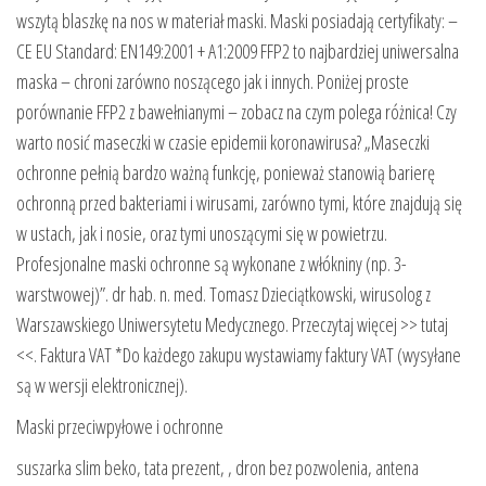
wszytą blaszkę na nos w materiał maski. Maski posiadają certyfikaty: –
CE EU Standard: EN149:2001 + A1:2009 FFP2 to najbardziej uniwersalna
maska – chroni zarówno noszącego jak i innych. Poniżej proste
porównanie FFP2 z bawełnianymi – zobacz na czym polega różnica! Czy
warto nosić maseczki w czasie epidemii koronawirusa? „Maseczki
ochronne pełnią bardzo ważną funkcję, ponieważ stanowią barierę
ochronną przed bakteriami i wirusami, zarówno tymi, które znajdują się
w ustach, jak i nosie, oraz tymi unoszącymi się w powietrzu.
Profesjonalne maski ochronne są wykonane z włókniny (np. 3-
warstwowej)”. dr hab. n. med. Tomasz Dzieciątkowski, wirusolog z
Warszawskiego Uniwersytetu Medycznego. Przeczytaj więcej >> tutaj
<<. Faktura VAT *Do każdego zakupu wystawiamy faktury VAT (wysyłane
są w wersji elektronicznej).
Maski przeciwpyłowe i ochronne
suszarka slim beko, tata prezent, , dron bez pozwolenia, antena