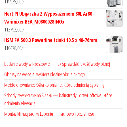
119925,00
zł
Hert.Pl Ubijaczka Z Wyposażeniem 80L Ar80
Varimixer BEA_M0800028INOx
112792,00
zł
HSM FA 500.3 Powerline ścinki 10.5 x 40-76mm
110478,60
zł
Badanie wody w Rzeszowie — jak sprawdzić jakość wody pitnej
Obrusy na wesele: wybierz idealny obrus okrągły
Meble drewniane: łóżka kolonialne, które odmienią sypialnię
Schody zewnętrzne na Śląsku — balustrady i drzwi loftowe, które
odmienią elewację
Montaż klimatyzacji w Luboniu — fachowo i bez stresu