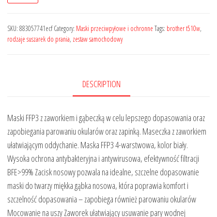
SKU:
883057741ecf
Category:
Maski przeciwpyłowe i ochronne
Tags:
brother t510w
,
rodzaje suszarek do prania
,
zestaw samochodowy
DESCRIPTION
Maski FFP3 z zaworkiem i gąbeczką w celu lepszego dopasowania oraz
zapobiegania parowaniu okularów oraz zapinką. Maseczka z zaworkiem
ułatwiającym oddychanie. Maska FFP3 4-warstwowa, kolor biały.
Wysoka ochrona antybakteryjna i antywirusowa, efektywność filtracji
BFE>99% Zacisk nosowy pozwala na idealne, szczelne dopasowanie
maski do twarzy miękka gąbka nosowa, która poprawia komfort i
szczelność dopasowania – zapobiega również parowaniu okularów
Mocowanie na uszy Zaworek ułatwiający usuwanie pary wodnej