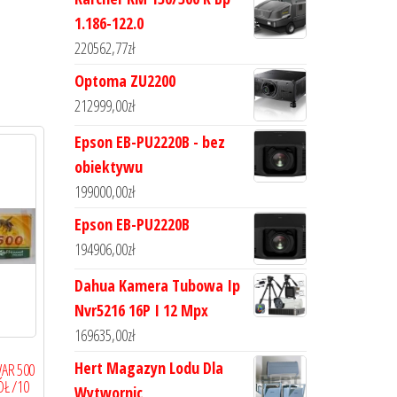
1.186-122.0
220562,77
zł
Optoma ZU2200
212999,00
zł
Epson EB-PU2220B - bez
obiektywu
199000,00
zł
Epson EB-PU2220B
194906,00
zł
Dahua Kamera Tubowa Ip
Nvr5216 16P I 12 Mpx
169635,00
zł
Hert Magazyn Lodu Dla
AR 500
ÓŁ /10
Wytwornic