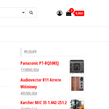
0
0,00zł
PRODUKTY
Panasonic PT-RQ50KEJ
1338000,00
zł
Audiovector R11 Arrete
Wiśniowy
495000,00
zł
Karcher MIC 35 1.442-251.2