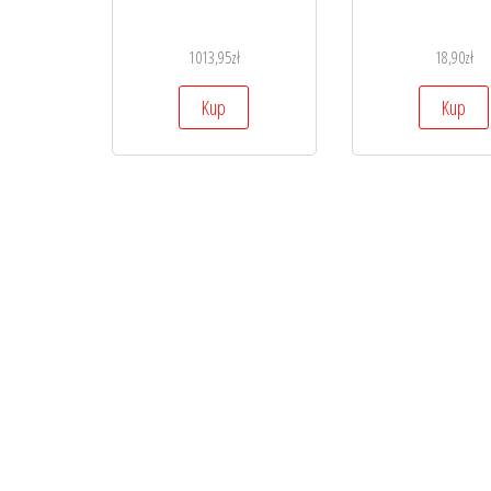
1013,95
zł
18,90
zł
Kup
Kup