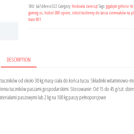
SKU:
6a7d4eece322
Category:
Hodowla zwierząt
Tags:
gigabyte geforce rt
gaming oc
,
hobot 388 opinie
,
robot kuchenny do tarcia ziemniaków na pl
base 801
DESCRIPTION
tuczników od około 30 kg masy ciała do końca tuczu. Składniki witaminowo-mi
ieniu tuczników paszami gospodarskimi. Stosowanie: Od 15 do 45 g/szt. dzie
ateriałami paszowymi lub 2 kg na 100 kg paszy pełnoporcjowe