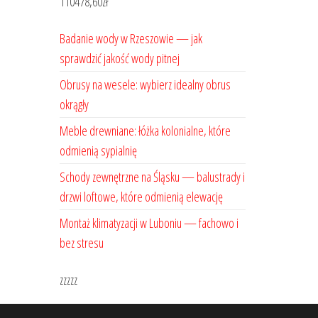
110478,60
zł
Badanie wody w Rzeszowie — jak
sprawdzić jakość wody pitnej
Obrusy na wesele: wybierz idealny obrus
okrągły
Meble drewniane: łóżka kolonialne, które
odmienią sypialnię
Schody zewnętrzne na Śląsku — balustrady i
drzwi loftowe, które odmienią elewację
Montaż klimatyzacji w Luboniu — fachowo i
bez stresu
zzzzz