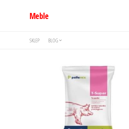
Przejdź
do
Meble
treści
SKLEP
BLOG