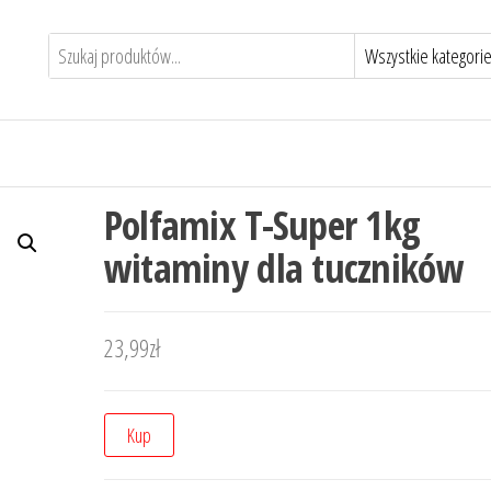
Polfamix T-Super 1kg
witaminy dla tuczników
23,99
zł
Kup