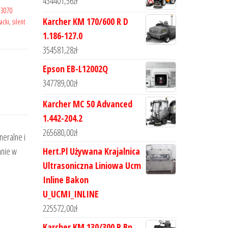
434401,56
zł
x 3070
Karcher KM 170/600 R D
acki
,
silent
1.186-127.0
354581,28
zł
Epson EB-L12002Q
347789,00
zł
Karcher MC 50 Advanced
1.442-204.2
265680,00
zł
neralne i
Hert.Pl Używana Krajalnica
nnie w
Ultrasoniczna Liniowa Ucm
Inline Bakon
U_UCMI_INLINE
225572,00
zł
Karcher KM 130/300 R Bp