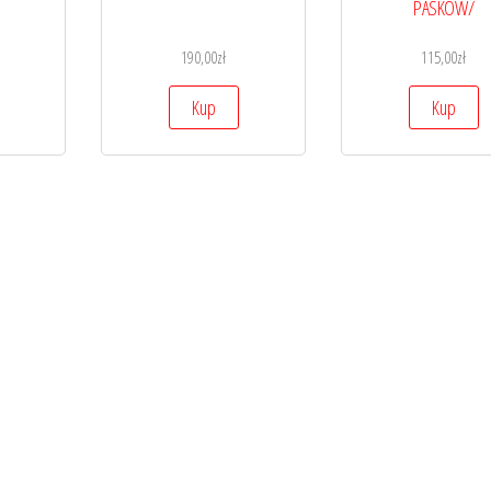
PASKÓW/
190,00
zł
115,00
zł
Kup
Kup