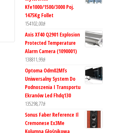
Kfe1000/1500/3000 Poj.
1475Kg Follet
154102,00
zł
Axis Xf40 Q2901 Explosion
Protected Temperature
Alarm Camera (1090001)
138811,99
zł
Optoma Odm02Mfs
Uniwersalny System Do
Podnoszenia I Transportu
Ekranów Led Fhdq130
135298,77
zł
Sonus Faber Reference Il
Cremonese Ex3Me
Kolumna Głośnikowa