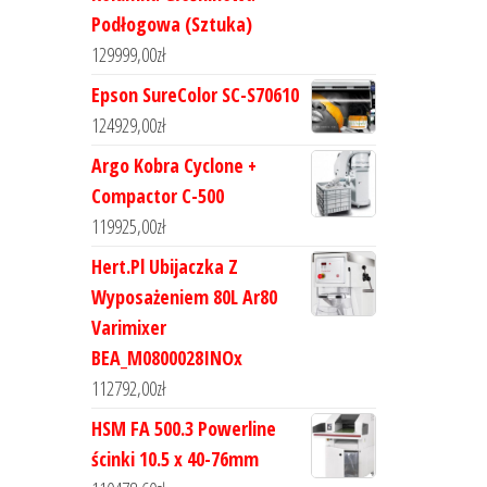
Podłogowa (Sztuka)
129999,00
zł
Epson SureColor SC-S70610
124929,00
zł
Argo Kobra Cyclone +
Compactor C-500
119925,00
zł
Hert.Pl Ubijaczka Z
Wyposażeniem 80L Ar80
Varimixer
BEA_M0800028INOx
112792,00
zł
HSM FA 500.3 Powerline
ścinki 10.5 x 40-76mm