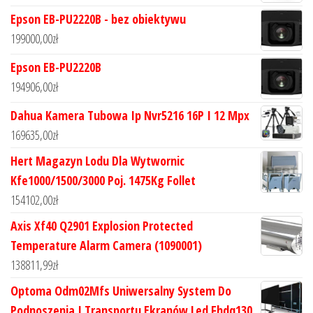
Epson EB-PU2220B - bez obiektywu
199000,00
zł
Epson EB-PU2220B
194906,00
zł
Dahua Kamera Tubowa Ip Nvr5216 16P I 12 Mpx
169635,00
zł
Hert Magazyn Lodu Dla Wytwornic
Kfe1000/1500/3000 Poj. 1475Kg Follet
154102,00
zł
Axis Xf40 Q2901 Explosion Protected
Temperature Alarm Camera (1090001)
138811,99
zł
Optoma Odm02Mfs Uniwersalny System Do
Podnoszenia I Transportu Ekranów Led Fhdq130