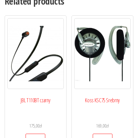
Related products
JBL T110BT czarny
Koss KSC75 Srebrny
175,00
zł
169,00
zł