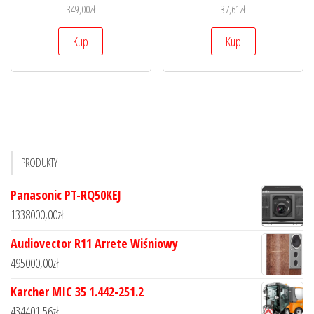
349,00
zł
37,61
zł
Kup
Kup
PRODUKTY
Panasonic PT-RQ50KEJ
1338000,00
zł
Audiovector R11 Arrete Wiśniowy
495000,00
zł
Karcher MIC 35 1.442-251.2
434401,56
zł