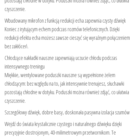
pozostają chłodne w dotyku. Poduszki można również zdjąć, co ułatwia
czyszczenie.
Wbudowany mikrofon z funkcją redukcji echa zapewnia czysty dźwięk
Koniec z irytującym echem podczas rozmów telefonicznych. Dzięki
redukcji efektu echa możesz zawsze cieszyć się wyraźnym połączeniem
bez zakłóceń.
Chłodzące nakładki nauszne zapewniają uczucie chłodu podczas
intensywnego treningu
Miękkie, wentylowane poduszki nauszne są wypełnione żelem
chłodzącym: bez względu na to, jak intensywnie trenujesz, słuchawki
pozostają chłodne w dotyku. Poduszki można również zdjąć, co ułatwia
czyszczenie.
Szczegółowy dźwięk, dobre basy, doskonała pasywna izolacja szumów
Wejdź do świata krystalicznie czystego i naturalnego dźwięku dzięki
precyzyjnie dostrojonym, 40-milimetrowym przetwornikom. Te