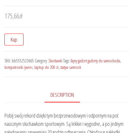
175,66
zł
Kup
SKU:
bb5552523665
Category:
Słuchawki
Tags:
fajny gadżet gadżety do samochodu
,
komputronik żywiec
,
laptop do 200 zł
,
statyw camrock
DESCRIPTION
Pobij swój rekord dzięki tym bezprzewodowym i odpornym na pot
nausznym słuchawkom sportowym. Są lekkie i wygodne, a po jednym
naładowaniu zapewniają 20 godzin odtwarzania. Chłodzące nakładki