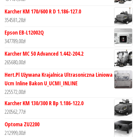
Karcher KM 170/600 R D 1.186-127.0
354581,28
zł
Epson EB-L12002Q
347789,00
zł
Karcher MC 50 Advanced 1.442-204.2
265680,00
zł
Hert.Pl Używana Krajalnica Ultrasoniczna Liniowa
Ucm Inline Bakon U_UCMI_INLINE
225572,00
zł
Karcher KM 130/300 R Bp 1.186-122.0
220562,77
zł
Optoma ZU2200
212999,00
zł