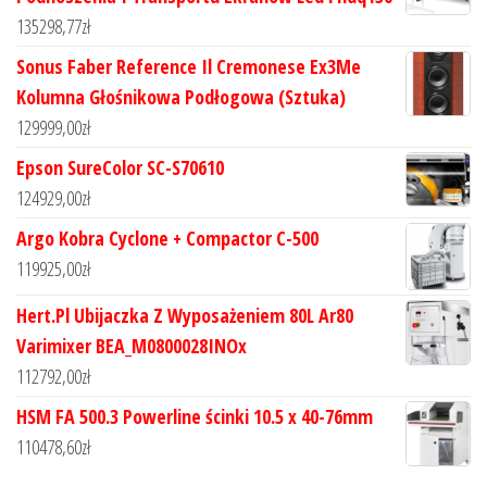
135298,77
zł
Sonus Faber Reference Il Cremonese Ex3Me
Kolumna Głośnikowa Podłogowa (Sztuka)
129999,00
zł
Epson SureColor SC-S70610
124929,00
zł
Argo Kobra Cyclone + Compactor C-500
119925,00
zł
Hert.Pl Ubijaczka Z Wyposażeniem 80L Ar80
Varimixer BEA_M0800028INOx
112792,00
zł
HSM FA 500.3 Powerline ścinki 10.5 x 40-76mm
110478,60
zł