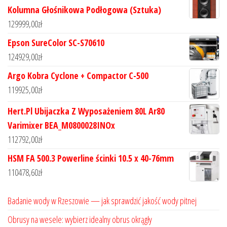
Kolumna Głośnikowa Podłogowa (Sztuka)
129999,00
zł
Epson SureColor SC-S70610
124929,00
zł
Argo Kobra Cyclone + Compactor C-500
119925,00
zł
Hert.Pl Ubijaczka Z Wyposażeniem 80L Ar80
Varimixer BEA_M0800028INOx
112792,00
zł
HSM FA 500.3 Powerline ścinki 10.5 x 40-76mm
110478,60
zł
Badanie wody w Rzeszowie — jak sprawdzić jakość wody pitnej
Obrusy na wesele: wybierz idealny obrus okrągły