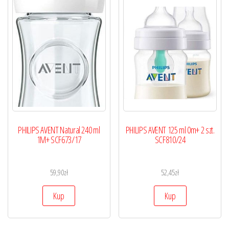
PHILIPS AVENT Natural 240 ml
PHILIPS AVENT 125 ml 0m+ 2 szt.
1M+ SCF673/17
SCF810/24
59,90
zł
52,45
zł
Kup
Kup