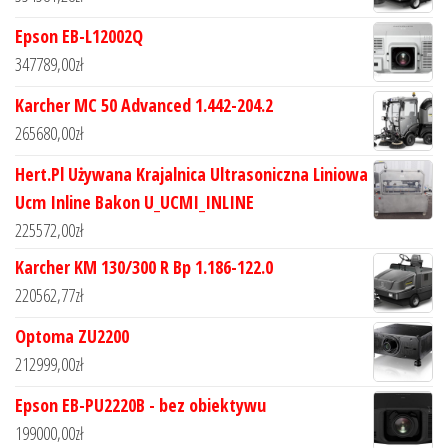
Epson EB-L12002Q
347789,00
zł
Karcher MC 50 Advanced 1.442-204.2
265680,00
zł
Hert.Pl Używana Krajalnica Ultrasoniczna Liniowa
Ucm Inline Bakon U_UCMI_INLINE
225572,00
zł
Karcher KM 130/300 R Bp 1.186-122.0
220562,77
zł
Optoma ZU2200
212999,00
zł
Epson EB-PU2220B - bez obiektywu
199000,00
zł