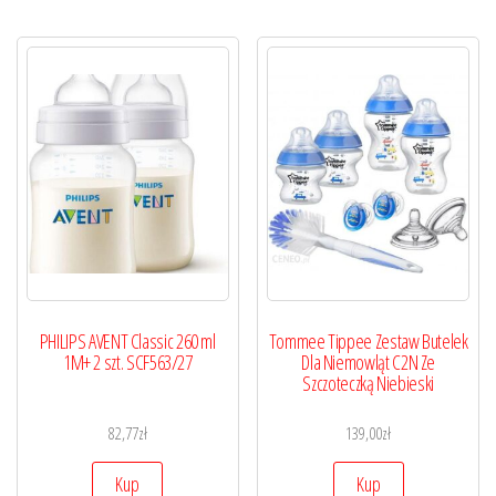
PHILIPS AVENT Classic 260 ml
Tommee Tippee Zestaw Butelek
1M+ 2 szt. SCF563/27
Dla Niemowląt C2N Ze
Szczoteczką Niebieski
82,77
zł
139,00
zł
Kup
Kup