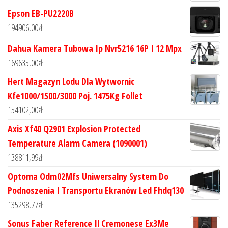
Epson EB-PU2220B
194906,00
zł
Dahua Kamera Tubowa Ip Nvr5216 16P I 12 Mpx
169635,00
zł
Hert Magazyn Lodu Dla Wytwornic
Kfe1000/1500/3000 Poj. 1475Kg Follet
154102,00
zł
Axis Xf40 Q2901 Explosion Protected
Temperature Alarm Camera (1090001)
138811,99
zł
Optoma Odm02Mfs Uniwersalny System Do
Podnoszenia I Transportu Ekranów Led Fhdq130
135298,77
zł
Sonus Faber Reference Il Cremonese Ex3Me