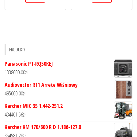
PRODUKTY
Panasonic PT-RQ50KEJ
1338000,00
zł
Audiovector R11 Arrete Wiśniowy
495000,00
zł
Karcher MIC 35 1.442-251.2
434401,56
zł
Karcher KM 170/600 R D 1.186-127.0
354581,28
zł