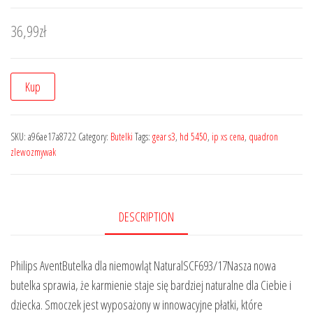
36,99
zł
Kup
SKU:
a96ae17a8722
Category:
Butelki
Tags:
gear s3
,
hd 5450
,
ip xs cena
,
quadron
zlewozmywak
DESCRIPTION
Philips AventButelka dla niemowląt NaturalSCF693/17Nasza nowa
butelka sprawia, że karmienie staje się bardziej naturalne dla Ciebie i
dziecka. Smoczek jest wyposażony w innowacyjne płatki, które