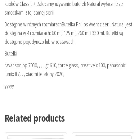
kubków Classic +. Zalecamy używanie butelek Natural wyłącznie ze
smoczkami z tej samej serii.
Dostępne w różnych rozmiarachButelka Philips Avent z serii Natural jest
dostępna w 4 rozmiarach: 60 ml, 125 ml, 260 ml i 330 ml. Butelki są
dostępne pojedynczo lub w zestawach.
Butelki
ravanson op 7030, , , , gt 610, force glass, creative d100, panasonic
lumix ft7, , , xiaomi telefony 2020,
yyyyy
Related products