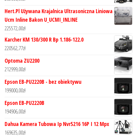
Hert.Pl Używana Krajalnica Ultrasoniczna Liniowa
Ucm Inline Bakon U_UCMI_INLINE
225572,00
zł
Karcher KM 130/300 R Bp 1.186-122.0
220562,77
zł
Optoma ZU2200
212999,00
zł
Epson EB-PU2220B - bez obiektywu
199000,00
zł
Epson EB-PU2220B
194906,00
zł
Dahua Kamera Tubowa Ip Nvr5216 16P I 12 Mpx
169635,00
zł