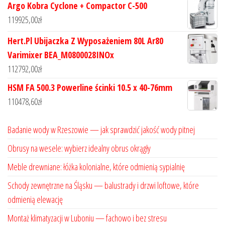
Argo Kobra Cyclone + Compactor C-500
119925,00
zł
Hert.Pl Ubijaczka Z Wyposażeniem 80L Ar80
Varimixer BEA_M0800028INOx
112792,00
zł
HSM FA 500.3 Powerline ścinki 10.5 x 40-76mm
110478,60
zł
Badanie wody w Rzeszowie — jak sprawdzić jakość wody pitnej
Obrusy na wesele: wybierz idealny obrus okrągły
Meble drewniane: łóżka kolonialne, które odmienią sypialnię
Schody zewnętrzne na Śląsku — balustrady i drzwi loftowe, które
odmienią elewację
Montaż klimatyzacji w Luboniu — fachowo i bez stresu