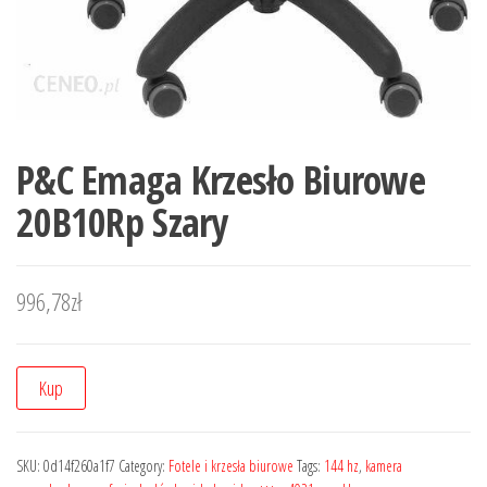
P&C Emaga Krzesło Biurowe
20B10Rp Szary
996,78
zł
Kup
SKU:
0d14f260a1f7
Category:
Fotele i krzesła biurowe
Tags:
144 hz
,
kamera