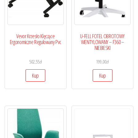
Vevor Krzesło Klęczące
U-FELL FOTEL OBROTOWY
Ergonomiczne Regulowany Pvc
WENTYLOWANY – F360 –
NIEBIESKI
502,55
zł
199,00
zł
Kup
Kup