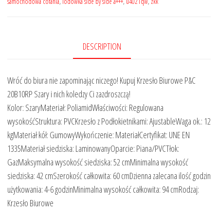
samochodowa cofania
,
lodówka side by side a+++
,
u4021qw
,
zkk
DESCRIPTION
Wróć do biura nie zapominając niczego! Kupuj Krzesło Biurowe P&C
20B10RP Szary i nich koledzy Ci zazdroszczą!
Kolor: SzaryMateriał: PoliamidWłaściwości: Regulowana
wysokośćStruktura: PVCKrzesło z Podłokietnikami: AjustableWaga ok.: 12
kgMateriał kół: GumowyWykończenie: MateriałCertyfikat: UNE EN
1335Materiał siedziska: LaminowanyOparcie: Piana/PVCTłok:
GazMaksymalna wysokość siedziska: 52 cmMinimalna wysokość
siedziska: 42 cmSzerokość całkowita: 60 cmDzienna zalecana ilość godzin
użytkowania: 4-6 godzinMinimalna wysokość całkowita: 94 cmRodzaj:
Krzesło Biurowe