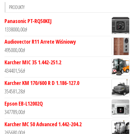
PRODUKTY
Panasonic PT-RQ50KEJ
1338000,00
zł
Audiovector R11 Arrete Wiśniowy
495000,00
zł
Karcher MIC 35 1.442-251.2
434401,56
zł
Karcher KM 170/600 R D 1.186-127.0
354581,28
zł
Epson EB-L12002Q
347789,00
zł
Karcher MC 50 Advanced 1.442-204.2
265680,00
zł