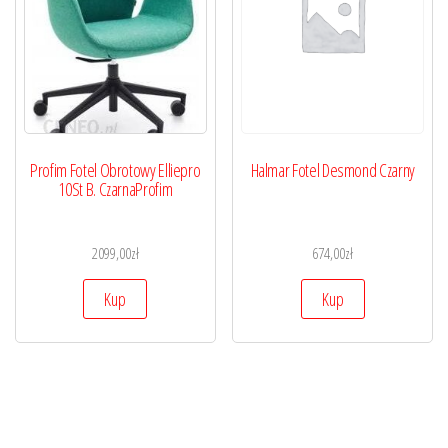
Profim Fotel Obrotowy Elliepro
Halmar Fotel Desmond Czarny
10St B. CzarnaProfim
2099,00
zł
674,00
zł
Kup
Kup