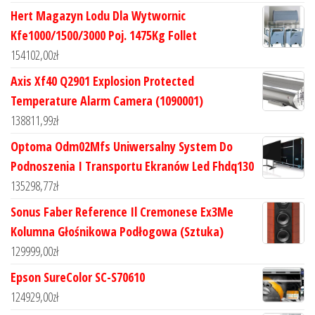
Hert Magazyn Lodu Dla Wytwornic
Kfe1000/1500/3000 Poj. 1475Kg Follet
154102,00
zł
Axis Xf40 Q2901 Explosion Protected
Temperature Alarm Camera (1090001)
138811,99
zł
Optoma Odm02Mfs Uniwersalny System Do
Podnoszenia I Transportu Ekranów Led Fhdq130
135298,77
zł
Sonus Faber Reference Il Cremonese Ex3Me
Kolumna Głośnikowa Podłogowa (Sztuka)
129999,00
zł
Epson SureColor SC-S70610
124929,00
zł