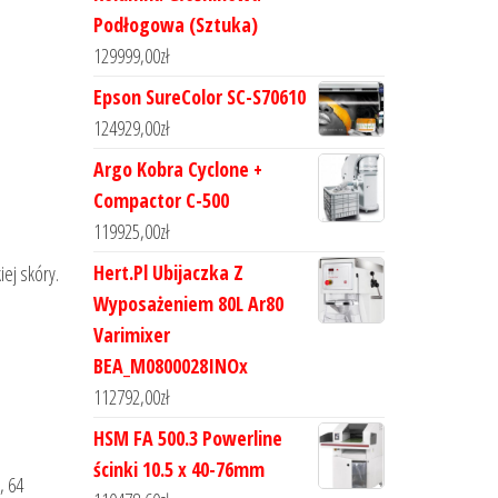
Podłogowa (Sztuka)
129999,00
zł
Epson SureColor SC-S70610
124929,00
zł
Argo Kobra Cyclone +
Compactor C-500
119925,00
zł
Hert.Pl Ubijaczka Z
ej skóry.
Wyposażeniem 80L Ar80
Varimixer
BEA_M0800028INOx
112792,00
zł
HSM FA 500.3 Powerline
ścinki 10.5 x 40-76mm
, 64