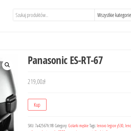
Panasonic ES-RT-67
219,00
zł
Kup
SKU:
7a42567fc1f8
Category:
Golarki męskie
Tags:
lenovo legion y530
,
len