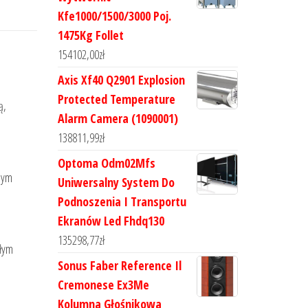
Kfe1000/1500/3000 Poj.
1475Kg Follet
154102,00
zł
Axis Xf40 Q2901 Explosion
Protected Temperature
ą,
Alarm Camera (1090001)
138811,99
zł
Optoma Odm02Mfs
jnym
Uniwersalny System Do
Podnoszenia I Transportu
Ekranów Led Fhdq130
135298,77
zł
ałym
Sonus Faber Reference Il
Cremonese Ex3Me
Kolumna Głośnikowa