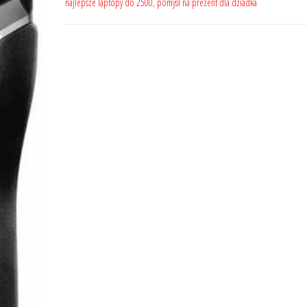
najlepsze laptopy do 2500
,
pomysł na prezent dla dziadka