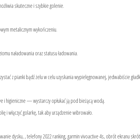
żliwia skuteczne i szybkie golenie.
ylowym metalicznym wykończeniu.
oziomu naładowania oraz statusu ładowania.
stać z pianki bądź żelu w celu uzyskania wypielęgnowanej, jedwabiście gładki
atwe i higieniczne — wystarczy opłukać ją pod bieżącą wodą.
ię i włączyć golarkę, tak aby urządzenie wibrowało.
atowanie dysku, , telefony 2022 ranking, garmin vivoactive 4s, obrót ekranu skrót