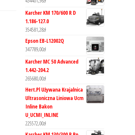
434401,56
zł
Karcher KM 170/600 R D
1.186-127.0
354581,28
zł
Epson EB-L12002Q
347789,00
zł
Karcher MC 50 Advanced
1.442-204.2
265680,00
zł
Hert.Pl Używana Krajalnica
Ultrasoniczna Liniowa Ucm
Inline Bakon
U_UCMI_INLINE
225572,00
zł
Karcher KM 130/300 R Bp