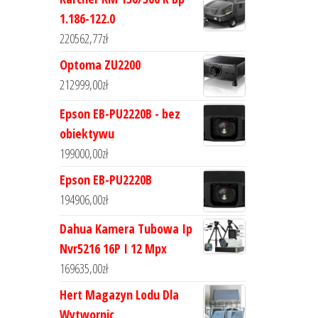
1.186-122.0
220562,77
zł
Optoma ZU2200
212999,00
zł
Epson EB-PU2220B - bez
obiektywu
199000,00
zł
Epson EB-PU2220B
194906,00
zł
Dahua Kamera Tubowa Ip
Nvr5216 16P I 12 Mpx
169635,00
zł
Hert Magazyn Lodu Dla
Wytwornic