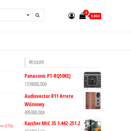
0
0,00zł
PRODUKTY
Panasonic PT-RQ50KEJ
1338000,00
zł
Audiovector R11 Arrete
Wiśniowy
495000,00
zł
Karcher MIC 35 1.442-251.2
ovo y510p
,