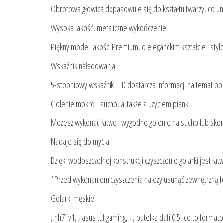
Obrotowa głowica dopasowuje się do kształtu twarzy, co umo
Wysoka jakość, metaliczne wykończenie
Piękny model jakości Premium, o eleganckim kształcie i st
Wskaźnik naładowania
5-stopniowy wskaźnik LED dostarcza informacji na temat p
Golenie mokro i sucho, a także z użyciem pianki
Możesz wykonać łatwe i wygodne golenie na sucho lub skorzy
Nadaje się do mycia
Dzięki wodoszczelnej konstrukcji czyszczenie golarki jest ł
*Przed wykonaniem czyszczenia należy usunąć zewnętrzną fol
Golarki męskie
, hh71v1, , asus tuf gaming, , , butelka dafi 0 5, co to form