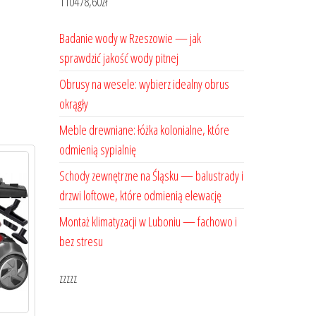
110478,60
zł
Badanie wody w Rzeszowie — jak
sprawdzić jakość wody pitnej
Obrusy na wesele: wybierz idealny obrus
okrągły
Meble drewniane: łóżka kolonialne, które
odmienią sypialnię
Schody zewnętrzne na Śląsku — balustrady i
drzwi loftowe, które odmienią elewację
Montaż klimatyzacji w Luboniu — fachowo i
bez stresu
zzzzz