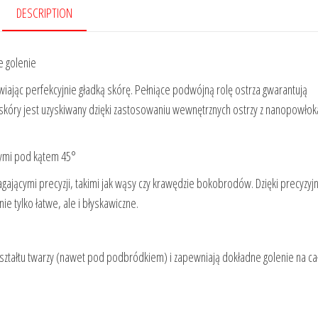
DESCRIPTION
e golenie
tawiając perfekcyjnie gładką skórę. Pełniące podwójną rolę ostrza gwarantują
j skóry jest uzyskiwany dzięki zastosowaniu wewnętrznych ostrzy z nanopowłok
nymi pod kątem 45°
agającymi precyzji, takimi jak wąsy czy krawędzie bokobrodów. Dzięki precyzy
e tylko łatwe, ale i błyskawiczne.
kształtu twarzy (nawet pod podbródkiem) i zapewniają dokładne golenie na c