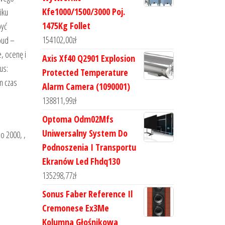
Kfe1000/1500/3000 Poj.
iku
1475Kg Follet
być
154102,00
zł
oud –
, ocenę i
Axis Xf40 Q2901 Explosion
us:
Protected Temperature
m czas
Alarm Camera (1090001)
138811,99
zł
Optoma Odm02Mfs
Uniwersalny System Do
o 2000, ,
Podnoszenia I Transportu
Ekranów Led Fhdq130
135298,77
zł
Sonus Faber Reference Il
Cremonese Ex3Me
Kolumna Głośnikowa