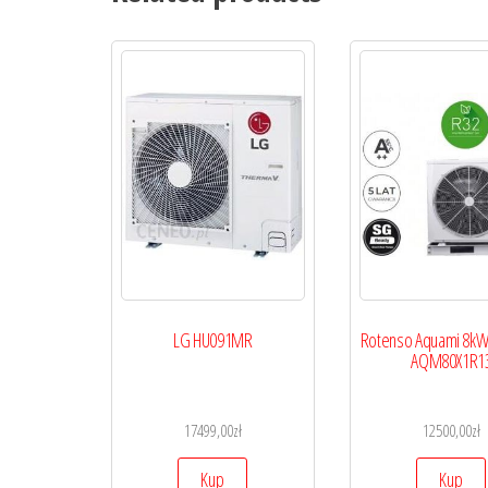
LG HU091MR
Rotenso Aquami 8kW
AQM80X1R1
17499,00
zł
12500,00
zł
Kup
Kup