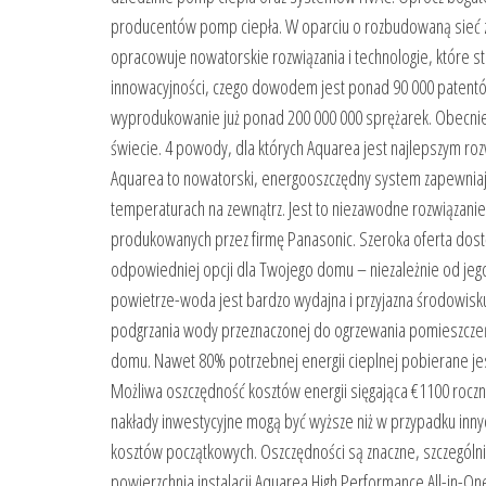
producentów pomp ciepła. W oparciu o rozbudowaną sieć 
opracowuje nowatorskie rozwiązania i technologie, które s
innowacyjności, czego dowodem jest ponad 90 000 patentów.
wyprodukowanie już ponad 200 000 000 sprężarek. Obecnie
świecie. 4 powody, dla których Aquarea jest najlepszym ro
Aquarea to nowatorski, energooszczędny system zapewniaj
temperaturach na zewnątrz. Jest to niezawodne rozwiązanie
produkowanych przez firmę Panasonic. Szeroka oferta dost
odpowiedniej opcji dla Twojego domu – niezależnie od jego
powietrze-woda jest bardzo wydajna i przyjazna środowisku.
podgrzania wody przeznaczonej do ogrzewania pomieszczeń 
domu. Nawet 80% potrzebnej energii cieplnej pobierane jes
Możliwa oszczędność kosztów energii sięgająca €1100 roc
nakłady inwestycyjne mogą być wyższe niż w przypadku innych
kosztów początkowych. Oszczędności są znaczne, szczególnie
powierzchnia instalacji Aquarea High Performance All-in-O