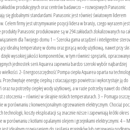
zakładów produkcyjnych oraz centrów badawczo – rozwojowych Panasonic
tają się globalnymi standardami. Panasonic jest również światowym liderem
 Celem firmy jest utrzymywanie pozycji lidera w branży, czego wyrazem jest
 produkty Panasonic produkowane są w 294 zakładach zlokalizowanych na ca
związaniem dla Twojego domu 1 – Szeroka gama urządzeń i inteligentne ster
ący idealną temperaturę w domu oraz gorącą wodę użytkową, nawet przy skr
 dzięki wysokiej jakości komponentów, w tym również sprężarki, opracowanyc
ępnych jednostek serii Aquarea zapewnia bardzo szeroki wybór najbardziej
 wielkości. 2- Energooszczędność Pompa ciepła Aquarea oparta na technolog
 Przechwytuje energię cieplną z otaczającego powietrza i wykorzystuje ją do
oraz na potrzeby ciepłej wody użytkowej, a w razie potrzeby nawet do chło
t z otoczenia – również w skrajnie niskich temperaturach. 3 – Pomaga oszcz
znie w porównaniu z konwencjonalnym ogrzewaniem elektrycznym. Chociaż po
 technologii, koszty eksploatacji są znacznie niższe i zapewniają krótki okres
 w porównaniu z kotłami opalanymi olejem i grzejnikami elektrycznymi. 4 – M
ne jest idealnym rozwiązaniem do zasilania grzejników lub ogrzewania podłog