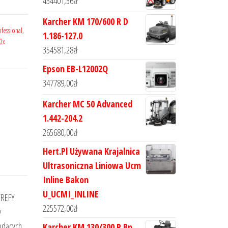
434401,56
zł
Karcher KM 170/600 R D
fessional
,
1.186-127.0
0x
354581,28
zł
Epson EB-L12002Q
347789,00
zł
Karcher MC 50 Advanced
1.442-204.2
265680,00
zł
Hert.Pl Używana Krajalnica
Ultrasoniczna Liniowa Ucm
Inline Bakon
U_UCMI_INLINE
TREFY
225572,00
zł
w
iodących
Karcher KM 130/300 R Bp