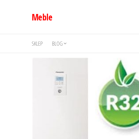
Przejdź
do
Meble
treści
SKLEP
BLOG