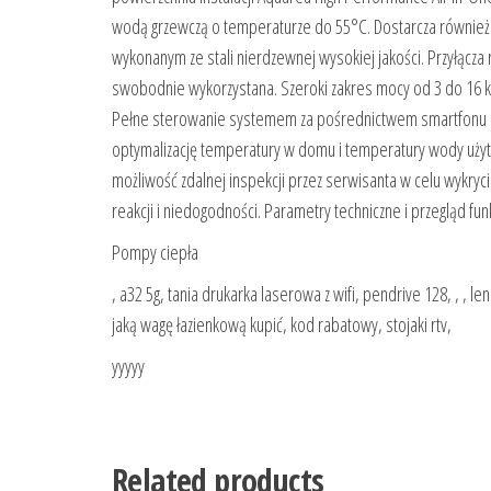
wodą grzewczą o temperaturze do 55°C. Dostarcza również
wykonanym ze stali nierdzewnej wysokiej jakości. Przyłącza 
swobodnie wykorzystana. Szeroki zakres mocy od 3 do 16
Pełne sterowanie systemem za pośrednictwem smartfonu p
optymalizację temperatury w domu i temperatury wody użytk
możliwość zdalnej inspekcji przez serwisanta w celu wykryc
reakcji i niedogodności. Parametry techniczne i przegląd funk
Pompy ciepła
, a32 5g, tania drukarka laserowa z wifi, pendrive 128, , , l
jaką wagę łazienkową kupić, kod rabatowy, stojaki rtv,
yyyyy
Related products