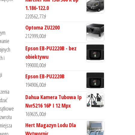
1.186-122.0
220562,77
zł
Optoma ZU2200
łym
212999,00
zł
owanie
Epson EB-PU2220B - bez
ajnych
obiektywu
h i
199000,00
zł
ii
Epson EB-PU2220B
194906,00
zł
dzenia
Dahua Kamera Tubowa Ip
ędzać
Nvr5216 16P I 12 Mpx
czątkowe
169635,00
zł
 zwrotu
Hert Magazyn Lodu Dla
niejsza
Wytwornic
owego