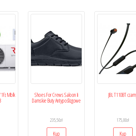
 1Fz Mblk
Shoes For Crews Saloon Ii
JBL T110BT czarn
3
Damskie Buty Antypoślizgowe
235,50
zł
175,00
zł
Kup
Kup