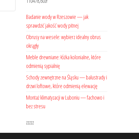
110478,60
zł
Badanie wody w Rzeszowie — jak
sprawdzić jakość wody pitnej
Obrusy na wesele: wybierz idealny obrus
okrągły
Meble drewniane: łóżka kolonialne, które
odmienią sypialnię
Schody zewnętrzne na Śląsku — balustrady i
drzwi loftowe, które odmienią elewację
Montaż klimatyzacji w Luboniu — fachowo i
bez stresu
zzzzz