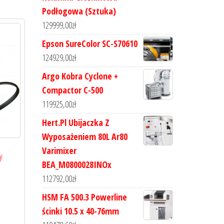
Podłogowa (Sztuka)
129999,00
zł
Epson SureColor SC-S70610
124929,00
zł
Argo Kobra Cyclone +
Compactor C-500
119925,00
zł
Hert.Pl Ubijaczka Z
Wyposażeniem 80L Ar80
Varimixer
y
BEA_M0800028INOx
112792,00
zł
HSM FA 500.3 Powerline
ścinki 10.5 x 40-76mm