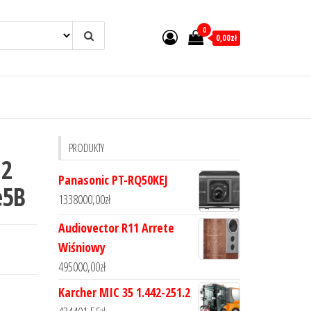
0
0,00zł
PRODUKTY
 2
Panasonic PT-RQ50KEJ
e5B
1338000,00
zł
Audiovector R11 Arrete
Wiśniowy
495000,00
zł
Karcher MIC 35 1.442-251.2