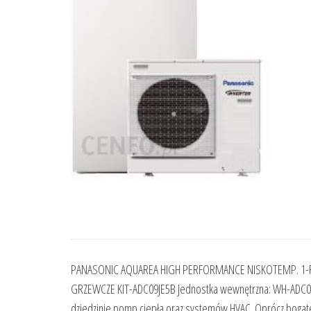
PANASONIC AQUAREA HIGH PERFORMANCE NISKOTEMP. 1-FZ 
GRZEWCZE KIT-ADC09JE5B Jednostka wewnętrzna: WH-ADC030
dziedzinie pomp ciepła oraz systemów HVAC. Oprócz bogatej,