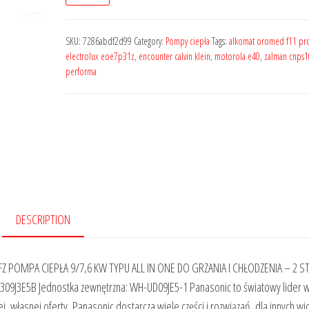
SKU:
7286abdf2d99
Category:
Pompy ciepła
Tags:
alkomat oromed f11 pro
electrolux eoe7p31z
,
encounter calvin klein
,
motorola e40
,
zalman cnps1
performa
DESCRIPTION
POMPA CIEPŁA 9/7,6 KW TYPU ALL IN ONE DO GRZANIA I CHŁODZENIA – 2 S
9J3E5B Jednostka zewnętrzna: WH-UD09JE5-1 Panasonic to światowy lider 
 własnej oferty, Panasonic dostarcza wiele części i rozwiązań, dla innych w