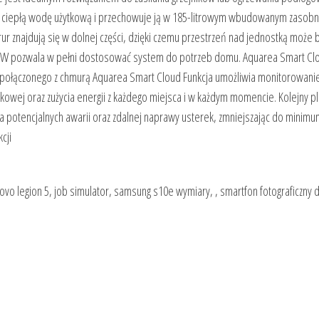
 ciepłą wodę użytkową i przechowuje ją w 185-litrowym wbudowanym zasobn
rur znajdują się w dolnej części, dzięki czemu przestrzeń nad jednostką może 
 kW pozwala w pełni dostosować system do potrzeb domu. Aquarea Smart Cl
ołączonego z chmurą Aquarea Smart Cloud Funkcja umożliwia monitorowanie
owej oraz zużycia energii z każdego miejsca i w każdym momencie. Kolejny pl
ia potencjalnych awarii oraz zdalnej naprawy usterek, zmniejszając do minimu
cji
enovo legion 5, job simulator, samsung s10e wymiary, , smartfon fotograficzny d