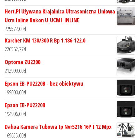
Hert.Pl Używana Krajalnica Ultrasoniczna Liniowa
Ucm Inline Bakon U_UCMI_INLINE
225572,00
zł
Karcher KM 130/300 R Bp 1.186-122.0
220562,77
zł
Optoma ZU2200
212999,00
zł
Epson EB-PU2220B - bez obiektywu
199000,00
zł
Epson EB-PU2220B
194906,00
zł
Dahua Kamera Tubowa Ip Nvr5216 16P I 12 Mpx
169635,00
zł