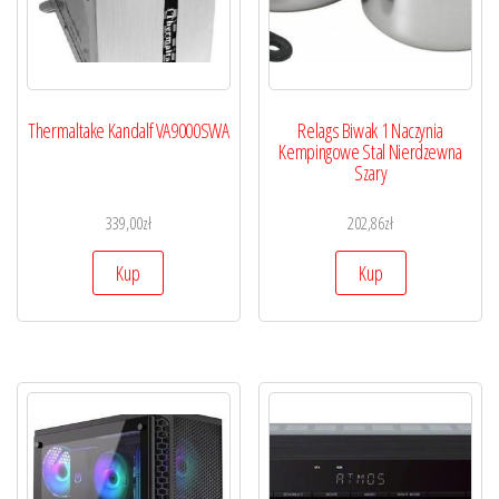
Thermaltake Kandalf VA9000SWA
Relags Biwak 1 Naczynia
Kempingowe Stal Nierdzewna
Szary
339,00
zł
202,86
zł
Kup
Kup