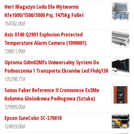
Hert Magazyn Lodu Dla Wytwornic
Kfe1000/1500/3000 Poj. 1475Kg Follet
154102,00
zł
Axis Xf40 Q2901 Explosion Protected
Temperature Alarm Camera (1090001)
138811,99
zł
Optoma Odm02Mfs Uniwersalny System Do
Podnoszenia I Transportu Ekranów Led Fhdq130
135298,77
zł
Sonus Faber Reference Il Cremonese Ex3Me
Kolumna Głośnikowa Podłogowa (Sztuka)
129999,00
zł
Epson SureColor SC-S70610
124929,00
zł