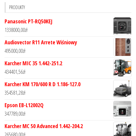
PRODUKTY
Panasonic PT-RQ50KEJ
1338000,00
zł
Audiovector R11 Arrete Wiśniowy
495000,00
zł
Karcher MIC 35 1.442-251.2
434401,56
zł
Karcher KM 170/600 R D 1.186-127.0
354581,28
zł
Epson EB-L12002Q
347789,00
zł
Karcher MC 50 Advanced 1.442-204.2
265680,00
zł