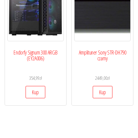
Endorfy Signum 300 ARGB
Amplituner Sony STR-DH790
(EY2A006)
czarny
354,99
zł
2449,00
zł
Kup
Kup