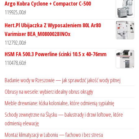
Argo Kobra Cyclone + Compactor C-500
119925,00
zł
Hert.Pl Ubijaczka Z Wyposażeniem 80L Ar80
Varimixer BEA_M0800028INOx
112792,00
zł
HSM FA 500.3 Powerline ścinki 10.5 x 40-76mm
110478,60
zł
Badanie wody w Rzeszowie — jak sprawdzić jakość wody pitnej
Obrusy na wesele: wybierz idealny obrus okrągły
Meble drewniane: łóżka kolonialne, które odmienią sypialnię
Schody zewnętrzne na Śląsku — balustrady i drzwi loftowe, które
odmienią elewację
Montaż klimatyzacji w Luboniu — fachowo i bez stresu