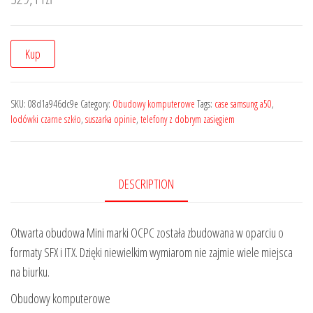
Kup
SKU:
08d1a946dc9e
Category:
Obudowy komputerowe
Tags:
case samsung a50
,
lodówki czarne szkło
,
suszarka opinie
,
telefony z dobrym zasięgiem
DESCRIPTION
Otwarta obudowa Mini marki OCPC została zbudowana w oparciu o
formaty SFX i ITX. Dzięki niewielkim wymiarom nie zajmie wiele miejsca
na biurku.
Obudowy komputerowe