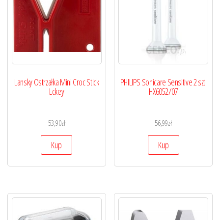
Lansky Ostrzałka Mini Croc Stick
PHILIPS Sonicare Sensitive 2 szt.
Lckey
HX6052/07
53,90
zł
56,99
zł
Kup
Kup