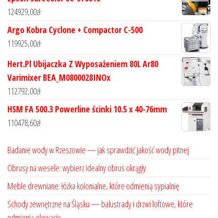
124929,00
zł
Argo Kobra Cyclone + Compactor C-500
119925,00
zł
Hert.Pl Ubijaczka Z Wyposażeniem 80L Ar80
Varimixer BEA_M0800028INOx
112792,00
zł
HSM FA 500.3 Powerline ścinki 10.5 x 40-76mm
110478,60
zł
Badanie wody w Rzeszowie — jak sprawdzić jakość wody pitnej
Obrusy na wesele: wybierz idealny obrus okrągły
Meble drewniane: łóżka kolonialne, które odmienią sypialnię
Schody zewnętrzne na Śląsku — balustrady i drzwi loftowe, które
odmienią elewację