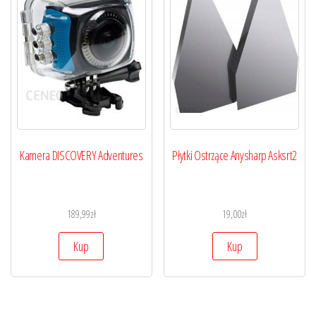
Kamera DISCOVERY Adventures
Płytki Ostrzące Anysharp Asksrt2
189,99
zł
19,00
zł
Kup
Kup