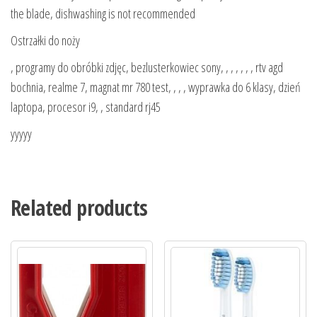
the blade, dishwashing is not recommended
Ostrzałki do noży
, programy do obróbki zdjęc, bezlusterkowiec sony, , , , , , , rtv agd
bochnia, realme 7, magnat mr 780 test, , , , wyprawka do 6 klasy, dzień
laptopa, procesor i9, , standard rj45
yyyyy
Related products