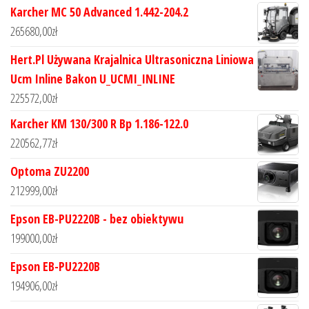
Karcher MC 50 Advanced 1.442-204.2
265680,00
zł
Hert.Pl Używana Krajalnica Ultrasoniczna Liniowa
Ucm Inline Bakon U_UCMI_INLINE
225572,00
zł
Karcher KM 130/300 R Bp 1.186-122.0
220562,77
zł
Optoma ZU2200
212999,00
zł
Epson EB-PU2220B - bez obiektywu
199000,00
zł
Epson EB-PU2220B
194906,00
zł