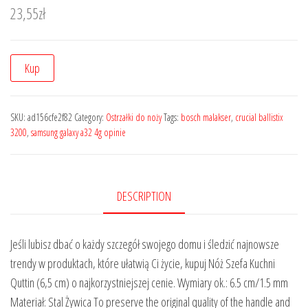
23,55
zł
Kup
SKU:
ad156cfe2f82
Category:
Ostrzałki do noży
Tags:
bosch malakser
,
crucial ballistix
3200
,
samsung galaxy a32 4g opinie
DESCRIPTION
Jeśli lubisz dbać o każdy szczegół swojego domu i śledzić najnowsze
trendy w produktach, które ułatwią Ci życie, kupuj Nóż Szefa Kuchni
Quttin (6,5 cm) o najkorzystniejszej cenie. Wymiary ok.: 6.5 cm/1.5 mm
Materiał: Stal Żywica To preserve the original quality of the handle and