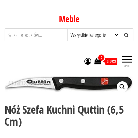
Przejdź
do
Meble
treści
0
0,00zł
Menu
Nóż Szefa Kuchni Quttin (6,5
Cm)