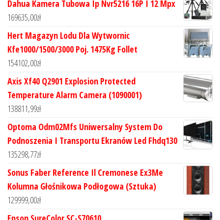
Dahua Kamera Tubowa Ip Nvr5216 16P I 12 Mpx
169635,00
zł
Hert Magazyn Lodu Dla Wytwornic
Kfe1000/1500/3000 Poj. 1475Kg Follet
154102,00
zł
Axis Xf40 Q2901 Explosion Protected
Temperature Alarm Camera (1090001)
138811,99
zł
Optoma Odm02Mfs Uniwersalny System Do
Podnoszenia I Transportu Ekranów Led Fhdq130
135298,77
zł
Sonus Faber Reference Il Cremonese Ex3Me
Kolumna Głośnikowa Podłogowa (Sztuka)
129999,00
zł
Epson SureColor SC-S70610