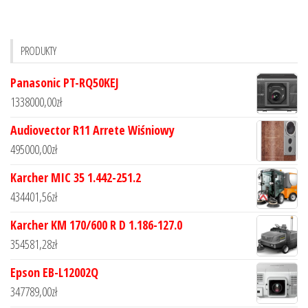
PRODUKTY
Panasonic PT-RQ50KEJ
1338000,00
zł
Audiovector R11 Arrete Wiśniowy
495000,00
zł
Karcher MIC 35 1.442-251.2
434401,56
zł
Karcher KM 170/600 R D 1.186-127.0
354581,28
zł
Epson EB-L12002Q
347789,00
zł