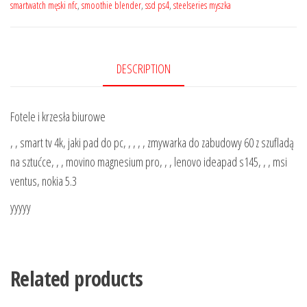
smartwatch męski nfc
,
smoothie blender
,
ssd ps4
,
steelseries myszka
DESCRIPTION
Fotele i krzesła biurowe
, , smart tv 4k, jaki pad do pc, , , , , zmywarka do zabudowy 60 z szufladą
na sztućce, , , movino magnesium pro, , , lenovo ideapad s145, , , msi
ventus, nokia 5.3
yyyyy
Related products