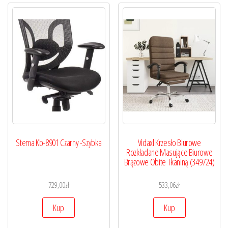
Stema Kb-8901 Czarny -Szybka
Vidaxl Krzesło Biurowe
Rozkładane Masujące Biurowe
Brązowe Obite Tkaniną (349724)
729,00
zł
533,06
zł
Kup
Kup