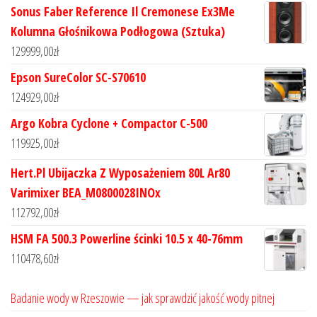
Sonus Faber Reference Il Cremonese Ex3Me
Kolumna Głośnikowa Podłogowa (Sztuka)
129999,00
zł
Epson SureColor SC-S70610
124929,00
zł
Argo Kobra Cyclone + Compactor C-500
119925,00
zł
Hert.Pl Ubijaczka Z Wyposażeniem 80L Ar80
Varimixer BEA_M0800028INOx
112792,00
zł
HSM FA 500.3 Powerline ścinki 10.5 x 40-76mm
110478,60
zł
Badanie wody w Rzeszowie — jak sprawdzić jakość wody pitnej