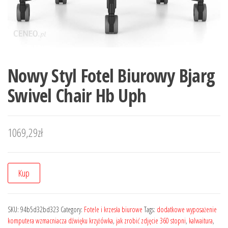
Nowy Styl Fotel Biurowy Bjarg
Swivel Chair Hb Uph
1069,29
zł
Kup
SKU:
94b5d32bd323
Category:
Fotele i krzesła biurowe
Tags:
dodatkowe wyposażenie
komputera wzmacniacza dźwięku krzyżówka
,
jak zrobić zdjęcie 360 stopni
,
kalwaitura
,