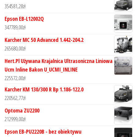
354581,28
zł
Epson EB-L12002Q
347789,00
zł
Karcher MC 50 Advanced 1.442-204.2
265680,00
zł
Hert.Pl Używana Krajalnica Ultrasoniczna Liniowa
Ucm Inline Bakon U_UCMI_INLINE
225572,00
zł
Karcher KM 130/300 R Bp 1.186-122.0
220562,77
zł
Optoma ZU2200
212999,00
zł
Epson EB-PU2220B - bez obiektywu