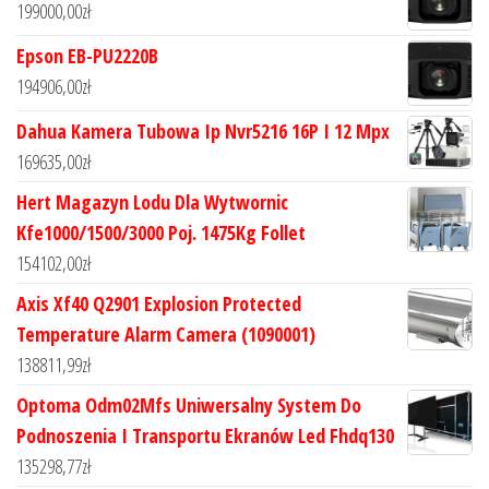
199000,00
zł
Epson EB-PU2220B
194906,00
zł
Dahua Kamera Tubowa Ip Nvr5216 16P I 12 Mpx
169635,00
zł
Hert Magazyn Lodu Dla Wytwornic
Kfe1000/1500/3000 Poj. 1475Kg Follet
154102,00
zł
Axis Xf40 Q2901 Explosion Protected
Temperature Alarm Camera (1090001)
138811,99
zł
Optoma Odm02Mfs Uniwersalny System Do
Podnoszenia I Transportu Ekranów Led Fhdq130
135298,77
zł