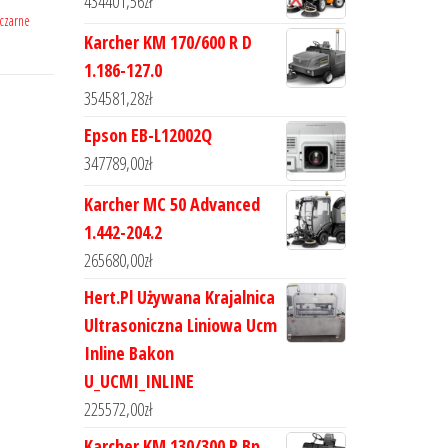
434401,56
zł
czarne
Karcher KM 170/600 R D
1.186-127.0
354581,28
zł
Epson EB-L12002Q
347789,00
zł
Karcher MC 50 Advanced
1.442-204.2
265680,00
zł
Hert.Pl Używana Krajalnica
Ultrasoniczna Liniowa Ucm
Inline Bakon
U_UCMI_INLINE
225572,00
zł
Karcher KM 130/300 R Bp