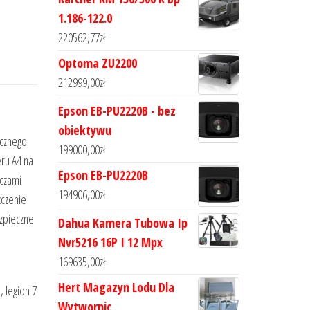
1.186-122.0
220562,77
zł
Optoma ZU2200
212999,00
zł
Epson EB-PU2220B - bez
obiektywu
ęcznego
199000,00
zł
eru A4 na
Epson EB-PU2220B
aczami
194906,00
zł
zczenie
ezpieczne
Dahua Kamera Tubowa Ip
Nvr5216 16P I 12 Mpx
169635,00
zł
Hert Magazyn Lodu Dla
, legion 7
Wytwornic