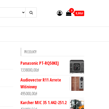
0
0,00zł
PRODUKTY
Panasonic PT-RQ50KEJ
1338000,00
zł
Audiovector R11 Arrete
Wiśniowy
495000,00
zł
Karcher MIC 35 1.442-251.2