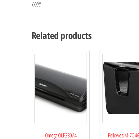
yyyyy
Related products
Omega OLP280 A4
Fellowes M-7C 4