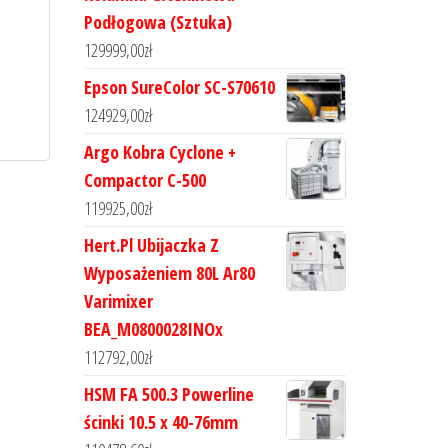
Podłogowa (Sztuka)
129999,00
zł
Epson SureColor SC-S70610
124929,00
zł
Argo Kobra Cyclone +
Compactor C-500
119925,00
zł
Hert.Pl Ubijaczka Z
Wyposażeniem 80L Ar80
Varimixer
BEA_M0800028INOx
112792,00
zł
HSM FA 500.3 Powerline
ścinki 10.5 x 40-76mm