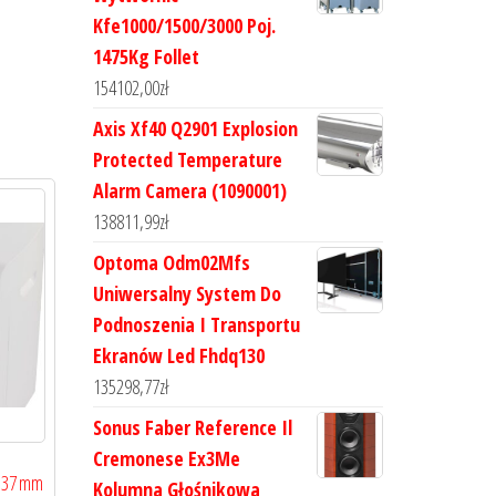
Kfe1000/1500/3000 Poj.
1475Kg Follet
154102,00
zł
Axis Xf40 Q2901 Explosion
Protected Temperature
Alarm Camera (1090001)
138811,99
zł
Optoma Odm02Mfs
Uniwersalny System Do
Podnoszenia I Transportu
Ekranów Led Fhdq130
135298,77
zł
Sonus Faber Reference Il
Cremonese Ex3Me
x 37 mm
Kolumna Głośnikowa