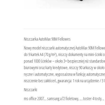
Niszczarka AutoMax 90M Fellowes
Nowy model niszczarki automatycznej AutoMax 90M Fellowes 
do 9 kartek A4 (70 g/m²), niszczy dokumenty na mini-ścinki
ponad 1000 ścinków – około 3× bezpieczniej niż standardow
biurowymi oraz karty kredytowe, niszczy 90 arkuszy w około
ręczne i automatyczne, wyposażona w funkcję automatyczneg
niszczenie bez zakłóceń, gwarancja: 1 rok na urządzenie / 3
Niszczarki
ms office 2007, , samsung a72 fioletowy, , , toster 4 tosty