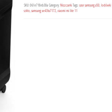
SKU:
061e718eb30a
Category:
Niszczarki
Tags:
case samsung a50
,
lodówki 
szkło
,
samsung ue43tu7172
,
xiaomi mi lite 11