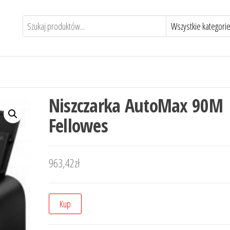
Niszczarka AutoMax 90M
Fellowes
963,42
zł
Kup