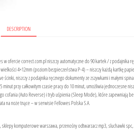
DESCRIPTION
w ofercie correct.com.pl niszczy automatyczne do 90 kartek / z podajnika r
 o wielkości 4×12mm (poziom bezpieczeństwa P-4) – niszczy każdą kartkę papi
e ścinki, niszczy z podajnika ręcznego dokumenty ze zszywkami i małymi spin
 5 minut przy całkowitym czasie pracy do 10 minut, umożliwia jednoczesne nis
o cofania (Auto Reverse) i tryb uśpienia (Sleep Mode), które zapewniają b
 lata na noże tnące – w serwisie Fellowes Polska S.A.
, , , sklepy komputerowe warszawa, przenośny odtwarzacz mp3, sluchawki spc, 