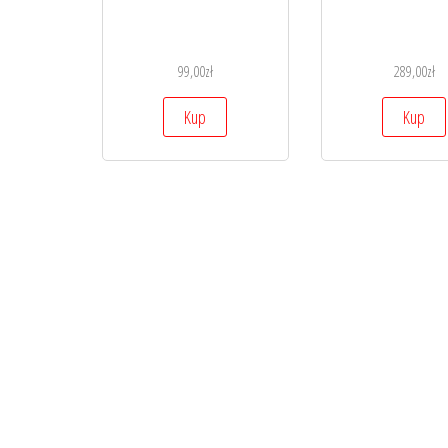
99,00
zł
289,00
zł
Kup
Kup