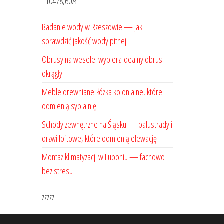
110478,60
zł
Badanie wody w Rzeszowie — jak
sprawdzić jakość wody pitnej
Obrusy na wesele: wybierz idealny obrus
okrągły
Meble drewniane: łóżka kolonialne, które
odmienią sypialnię
Schody zewnętrzne na Śląsku — balustrady i
drzwi loftowe, które odmienią elewację
Montaż klimatyzacji w Luboniu — fachowo i
bez stresu
zzzzz