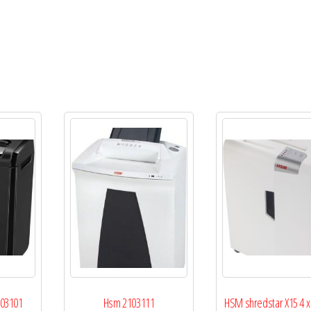
603101
Hsm 2103111
HSM shredstar X15 4 