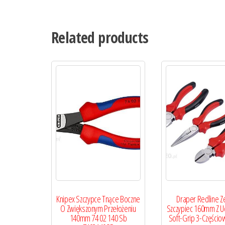
Related products
Knipex Szczypce Tnące Boczne
Draper Redline Z
O Zwiększonym Przełożeniu
Szczypiec 160mm Z 
140mm 74 02 140 Sb
Soft-Grip 3-Częścio