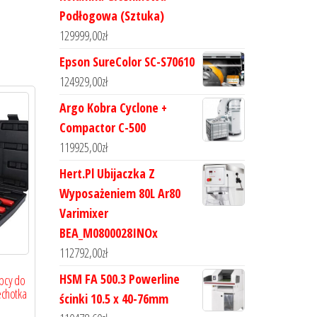
Podłogowa (Sztuka)
129999,00
zł
Epson SureColor SC-S70610
124929,00
zł
Argo Kobra Cyclone +
Compactor C-500
119925,00
zł
Hert.Pl Ubijaczka Z
Wyposażeniem 80L Ar80
Varimixer
BEA_M0800028INOx
112792,00
zł
HSM FA 500.3 Powerline
ypcy do
echotka
ścinki 10.5 x 40-76mm