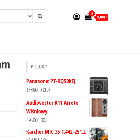
0
0,00zł
0mm
PRODUKTY
Panasonic PT-RQ50KEJ
1338000,00
zł
Audiovector R11 Arrete
Wiśniowy
495000,00
zł
Karcher MIC 35 1.442-251.2