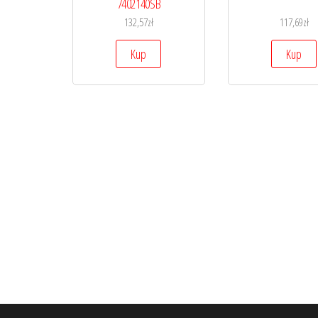
7402140SB
132,57
zł
117,69
zł
Kup
Kup