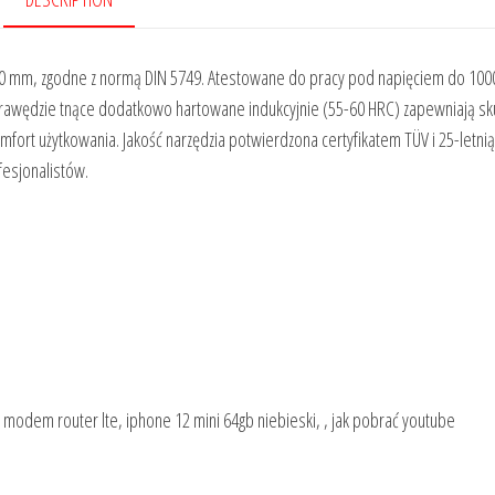
60 mm, zgodne z normą DIN 5749. Atestowane do pracy pod napięciem do 1000
rawędzie tnące dodatkowo hartowane indukcyjnie (55-60 HRC) zapewniają sk
fort użytkowania. Jakość narzędzia potwierdzona certyfikatem TÜV i 25-letnią
esjonalistów.
o, modem router lte, iphone 12 mini 64gb niebieski, , jak pobrać youtube