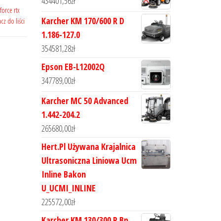
434401,56
zł
force rtx
Karcher KM 170/600 R D
cz do liści
1.186-127.0
354581,28
zł
Epson EB-L12002Q
347789,00
zł
Karcher MC 50 Advanced
1.442-204.2
265680,00
zł
Hert.Pl Używana Krajalnica
Ultrasoniczna Liniowa Ucm
Inline Bakon
U_UCMI_INLINE
225572,00
zł
Karcher KM 130/300 R Bp