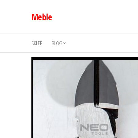
Przejdź
do
Meble
treści
SKLEP
BLOG