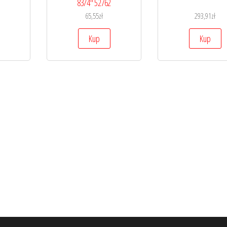
83/4″ 52762
65,55
zł
293,91
zł
Kup
Kup