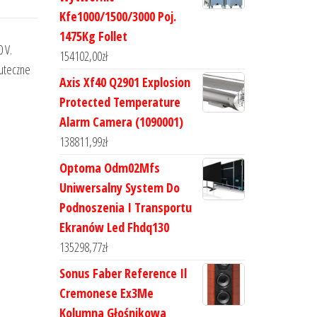
Kfe1000/1500/3000 Poj.
1475Kg Follet
 V.
154102,00
zł
uteczne
Axis Xf40 Q2901 Explosion
Protected Temperature
Alarm Camera (1090001)
138811,99
zł
Optoma Odm02Mfs
Uniwersalny System Do
Podnoszenia I Transportu
Ekranów Led Fhdq130
135298,77
zł
Sonus Faber Reference Il
Cremonese Ex3Me
Kolumna Głośnikowa