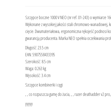
Szczypce boczne 1000 V NEO (nr ref. 01-243) o wymiarze 1
Wykonane z wysokiej jakości stali chromowo-wanadowej, k
cięcie. Dwumateriałowa, ergonomiczna rękojeść podnosi kom
gwarancją producenta. Marka NEO spełnia oczekiwania prof
Długość: 23.5 cm
EAN: 5907558433395
Szerokość: 8.5 cm
Waga: 0.263 kg
Wysokość: 3.4 cm
Szczypce kombinerki i cęgi
, , co rozpuszcza gumę do żucia, , , razer deathadder v2 pr
yyyyy