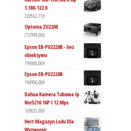
1.186-122.0
220562,77
zł
Optoma ZU2200
212999,00
zł
Epson EB-PU2220B - bez
obiektywu
199000,00
zł
Epson EB-PU2220B
194906,00
zł
Dahua Kamera Tubowa Ip
Nvr5216 16P I 12 Mpx
169635,00
zł
Hert Magazyn Lodu Dla
Wytwornic