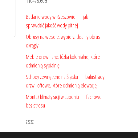
110478,60
zł
Badanie wody w Rzeszowie — jak
sprawdzić jakość wody pitnej
Obrusy na wesele: wybierz idealny obrus
okrągły
Meble drewniane: łóżka kolonialne, które
odmienią sypialnię
Schody zewnętrzne na Śląsku — balustrady i
drzwi loftowe, które odmienią elewację
Montaż klimatyzacji w Luboniu — fachowo i
bez stresu
zzzzz