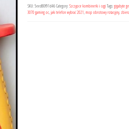
SKU:
5eed80f91d46
Category:
Szczypce kombinerki i cęgi
Tags:
gigabyte ge
3070 gaming oc
,
jaki telefon wybrać 2021
,
mop obrotowy rotacyjny
,
zbiera