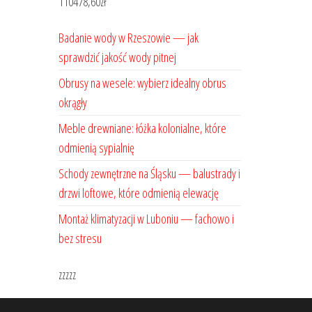
110478,60
zł
Badanie wody w Rzeszowie — jak
sprawdzić jakość wody pitnej
Obrusy na wesele: wybierz idealny obrus
okrągły
Meble drewniane: łóżka kolonialne, które
odmienią sypialnię
Schody zewnętrzne na Śląsku — balustrady i
drzwi loftowe, które odmienią elewację
Montaż klimatyzacji w Luboniu — fachowo i
bez stresu
zzzzz