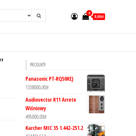
0
0,00zł
″
PRODUKTY
Panasonic PT-RQ50KEJ
1338000,00
zł
Audiovector R11 Arrete
Wiśniowy
495000,00
zł
Karcher MIC 35 1.442-251.2