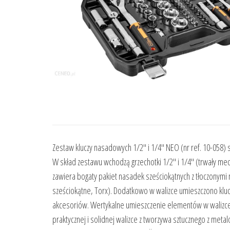
Zestaw kluczy nasadowych 1/2″ i 1/4″ NEO (nr ref. 10-058)
W skład zestawu wchodzą grzechotki 1/2″ i 1/4″ (trwały me
zawiera bogaty pakiet nasadek sześciokątnych z tłoczonym
sześciokątne, Torx). Dodatkowo w walizce umieszczono kluc
akcesoriów. Wertykalne umieszczenie elementów w walizce
praktycznej i solidnej walizce z tworzywa sztucznego z me