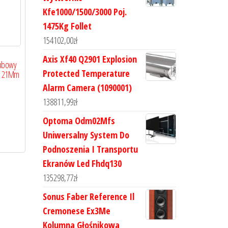
Kfe1000/1500/3000 Poj.
1475Kg Follet
154102,00
zł
Axis Xf40 Q2901 Explosion
gubowy
Protected Temperature
h 21Mm
Alarm Camera (1090001)
138811,99
zł
Optoma Odm02Mfs
Uniwersalny System Do
Podnoszenia I Transportu
Ekranów Led Fhdq130
135298,77
zł
Sonus Faber Reference Il
Cremonese Ex3Me
Kolumna Głośnikowa