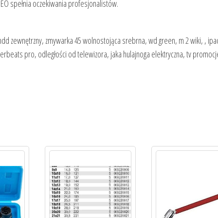
NEO spełnia oczekiwania profesjonalistów.
 hdd zewnętrzny, zmywarka 45 wolnostojąca srebrna, wd green, m 2 wiki, , ipa
werbeats pro, odległości od telewizora, jaka hulajnoga elektryczna, tv promocj