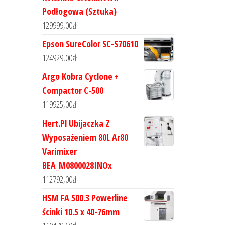
Podłogowa (Sztuka)
129999,00
zł
Epson SureColor SC-S70610
124929,00
zł
Argo Kobra Cyclone +
Compactor C-500
119925,00
zł
Hert.Pl Ubijaczka Z
Wyposażeniem 80L Ar80
Varimixer
BEA_M0800028INOx
112792,00
zł
HSM FA 500.3 Powerline
ścinki 10.5 x 40-76mm