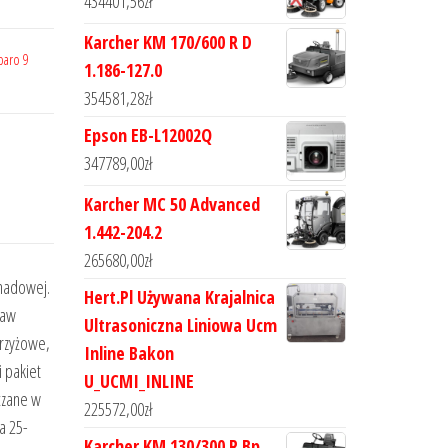
434401,56
zł
Karcher KM 170/600 R D
baro 9
1.186-127.0
354581,28
zł
Epson EB-L12002Q
347789,00
zł
Karcher MC 50 Advanced
1.442-204.2
265680,00
zł
anadowej.
Hert.Pl Używana Krajalnica
taw
Ultrasoniczna Liniowa Ucm
krzyżowe,
Inline Bakon
 pakiet
U_UCMI_INLINE
czane w
225572,00
zł
a 25-
Karcher KM 130/300 R Bp