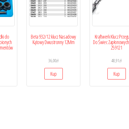
dki do
Beta 932/12 klucz Nasadowy
Kraftwerk Klucz Prze
bionych
Kątowy Dwustronny 12Mm
Do Świec Zapłonowyc
lementów
259121
36,00
zł
48,91
zł
Kup
Kup