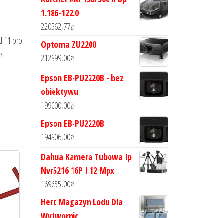
1.186-122.0
220562,77
zł
d 11 pro
Optoma ZU2200
e
212999,00
zł
Epson EB-PU2220B - bez
obiektywu
199000,00
zł
Epson EB-PU2220B
194906,00
zł
Dahua Kamera Tubowa Ip
Nvr5216 16P I 12 Mpx
169635,00
zł
Hert Magazyn Lodu Dla
Wytwornic