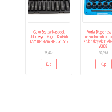
Geko Zestaw Nasadek
Vorfal Długie nasa
Udarowych Długich I Krótkich
uszkodzonych obro
1/2″ 10-19Mm 20El. G10517
śrub nakrętek 11 e
V08081
78,47
zł
59,99
zł
Kup
Kup