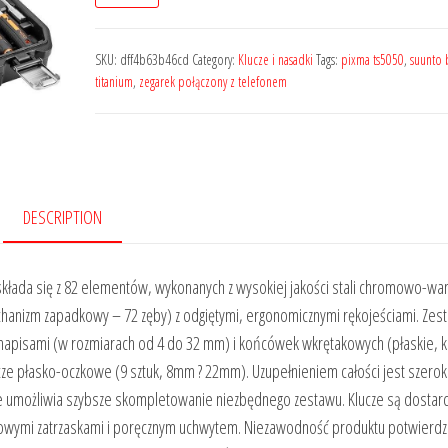
SKU:
dff4b63b46cd
Category:
Klucze i nasadki
Tags:
pixma ts5050
,
suunto 
titanium
,
zegarek połączony z telefonem
DESCRIPTION
 składa się z 82 elementów, wykonanych z wysokiej jakości stali chromowo-w
chanizm zapadkowy – 72 zęby) z odgiętymi, ergonomicznymi rękojeściami. Zes
i napisami (w rozmiarach od 4 do 32 mm) i końcówek wkrętakowych (płaskie, 
ze płasko-oczkowe (9 sztuk, 8mm ? 22mm). Uzupełnieniem całości jest szeroki
 umożliwia szybsze skompletowanie niezbędnego zestawu. Klucze są dostar
talowymi zatrzaskami i poręcznym uchwytem. Niezawodność produktu potwierdz