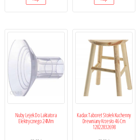
Nuby Lejek Do Laktatora
Kadax Taboret Stołek Kuchenny
Elektrycznego 24Mm
Drewniany Krzesło 46 Cm
12822832698