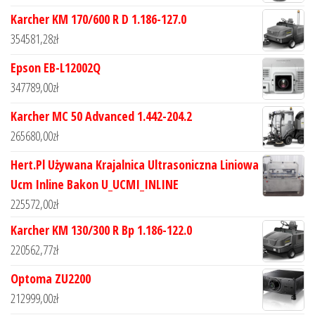
Karcher KM 170/600 R D 1.186-127.0
354581,28
zł
Epson EB-L12002Q
347789,00
zł
Karcher MC 50 Advanced 1.442-204.2
265680,00
zł
Hert.Pl Używana Krajalnica Ultrasoniczna Liniowa
Ucm Inline Bakon U_UCMI_INLINE
225572,00
zł
Karcher KM 130/300 R Bp 1.186-122.0
220562,77
zł
Optoma ZU2200
212999,00
zł