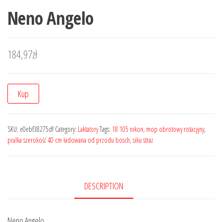
Neno Angelo
184,97
zł
Kup
SKU:
e0ebf38275df
Category:
Laktatory
Tags:
18 105 nikon
,
mop obrotowy rotacyjny
,
pralka szerokość 40 cm ładowana od przodu bosch
,
siku straż
DESCRIPTION
Neno Angelo