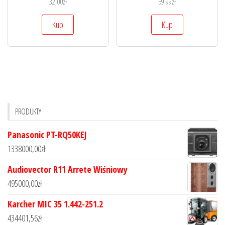
32,00
zł
59,99
zł
Kup
Kup
PRODUKTY
Panasonic PT-RQ50KEJ
1338000,00
zł
Audiovector R11 Arrete Wiśniowy
495000,00
zł
Karcher MIC 35 1.442-251.2
434401,56
zł