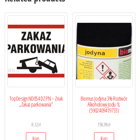
TopDesign ND054 DZ PN – Znak
Biomus Jodyna 3% Roztwór
„Zakaz parkowania”
Alkoholowy Jodu 1L
(5902409419733)
8,12
zł
158,98
zł
Kup
Kup