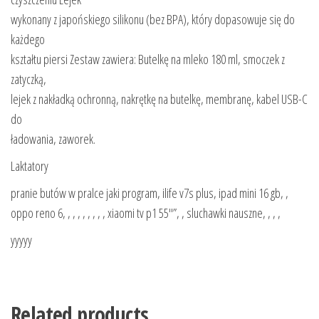
wykonany z japońskiego silikonu (bez BPA), który dopasowuje się do
każdego
kształtu piersi Zestaw zawiera: Butelkę na mleko 180 ml, smoczek z
zatyczką,
lejek z nakładką ochronną, nakrętkę na butelkę, membranę, kabel USB-C
do
ładowania, zaworek.
Laktatory
pranie butów w pralce jaki program, ilife v7s plus, ipad mini 16 gb, ,
oppo reno 6, , , , , , , , , xiaomi tv p1 55″”, , sluchawki nauszne, , , ,
yyyyy
Related products