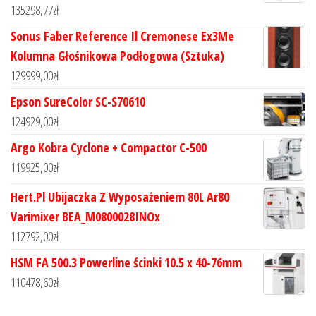
135298,77
zł
Sonus Faber Reference Il Cremonese Ex3Me
Kolumna Głośnikowa Podłogowa (Sztuka)
129999,00
zł
Epson SureColor SC-S70610
124929,00
zł
Argo Kobra Cyclone + Compactor C-500
119925,00
zł
Hert.Pl Ubijaczka Z Wyposażeniem 80L Ar80
Varimixer BEA_M0800028INOx
112792,00
zł
HSM FA 500.3 Powerline ścinki 10.5 x 40-76mm
110478,60
zł