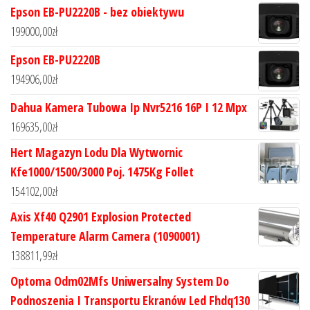
Epson EB-PU2220B - bez obiektywu
199000,00
zł
Epson EB-PU2220B
194906,00
zł
Dahua Kamera Tubowa Ip Nvr5216 16P I 12 Mpx
169635,00
zł
Hert Magazyn Lodu Dla Wytwornic
Kfe1000/1500/3000 Poj. 1475Kg Follet
154102,00
zł
Axis Xf40 Q2901 Explosion Protected
Temperature Alarm Camera (1090001)
138811,99
zł
Optoma Odm02Mfs Uniwersalny System Do
Podnoszenia I Transportu Ekranów Led Fhdq130